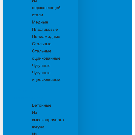
Из
нержавеющей
стали
Медные
Пластиковые
Полиамидные
Стальные
Стальные
оцинкованные
Чугунные
Чугунные
оцинкованные
Решетки
дождеприемника
Бетонные
Из
высокопрочного
чугуна
Из