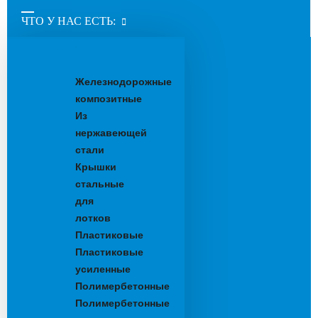
ЧТО У НАС ЕСТЬ:
Водоотводные
лотки
Железнодорожные
композитные
Из
нержавеющей
стали
Крышки
стальные
для
лотков
Пластиковые
Пластиковые
усиленные
Полимербетонные
Полимербетонные