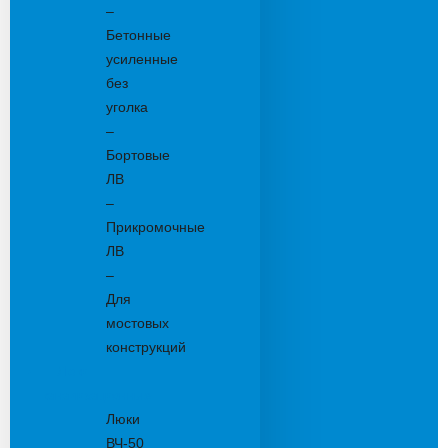
–
Бетонные
усиленные
без
уголка
–
Бортовые
ЛВ
–
Прикромочные
ЛВ
–
Для
мостовых
конструкций
Люки
канализационные
Люки
ВЧ-50