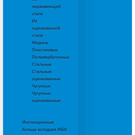
нержавеющей
стали
Из
оцинкованной
стали
Медные
Пластиковые
Полимербетонные
Стальные
Стальные
оцинкованные
Чугунные
Чугунные
оцинкованные
Дождеприемники
Колодцы
Инспекционные
Кольца колодцев ЖБИ