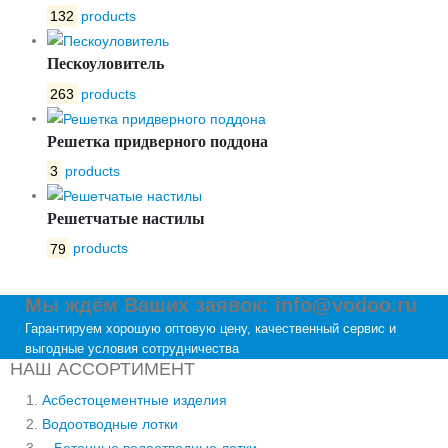
132
products
Пескоуловитель
263
products
Решетка придверного поддона
3
products
Решетчатые настилы
79
products
Мы ждём Ваших заявок: info@vodoo.ru
Гарантируем хорошую оптовую цену, качественный сервис и
выгодные условия сотрудничества
НАШ АССОРТИМЕНТ
Асбестоцементные изделия
Водоотводные лотки