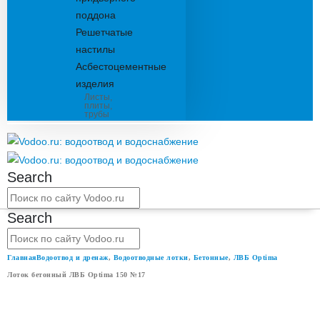
поддона
Решетчатые
настилы
Асбестоцементные
изделия
Листы,
плиты,
трубы
Search
Search
Главная
Водоотвод и дренаж
,
Водоотводные лотки
,
Бетонные
,
ЛВБ Optima
Лоток бетонный ЛВБ Optima 150 №17
ЛОТОК БЕТОННЫЙ ЛВБ