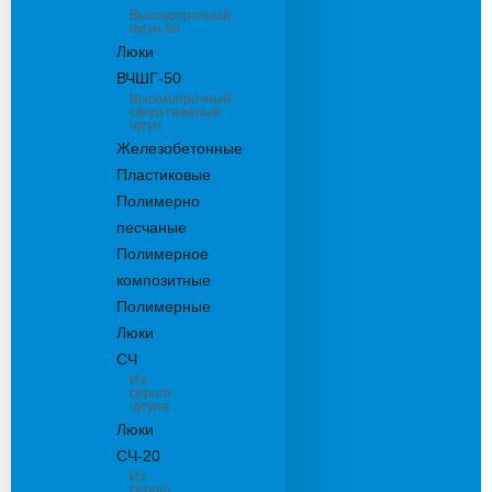
Высокопрочный
чугун 50
Люки
ВЧШГ-50
Высокопрочный
сверхтяжелый
чугун
Железобетонные
Пластиковые
Полимерно
песчаные
Полимерное
композитные
Полимерные
Люки
СЧ
Из
серого
чугуна
Люки
СЧ-20
Из
серого