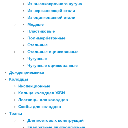
Из высокопрочного чугуна
Из нержавеющей стали
Из оцинкованной стали
Медные
Пластиковые
Полимербетонные
Стальные
Стальные оцинкованные
Чугунные
Чугунные оцинкованные
Дождеприемники
Колодцы
Инспекционные
Кольца колодцев ЖБИ
Лестницы для колодцев
Скобы для колодцев
Трапы
Для мостовых конструкций
Квадратные двухкорпусные