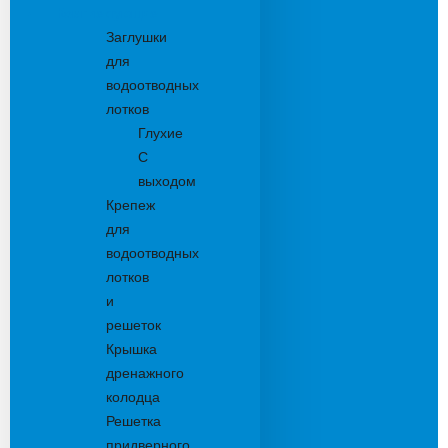
Комплектующие
Заглушки
для
водоотводных
лотков
Глухие
С
выходом
Крепеж
для
водоотводных
лотков
и
решеток
Крышка
дренажного
колодца
Решетка
придверного