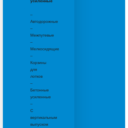
усиленные
Бетонные:
–
Автодорожные
–
Межпутевые
–
Мелкосидящие
–
Корзины
для
лотков
–
Бетонные
усиленные
–
С
вертикальным
выпуском