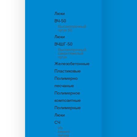
канализационные
Люки
ВЧ-50
Высокопрочный
чугун 50
Люки
ВЧШГ-50
Высокопрочный
сверхтяжелый
чугун
Железобетонные
Пластиковые
Полимерно
песчаные
Полимерное
композитные
Полимерные
Люки
СЧ
Из
серого
чугуна