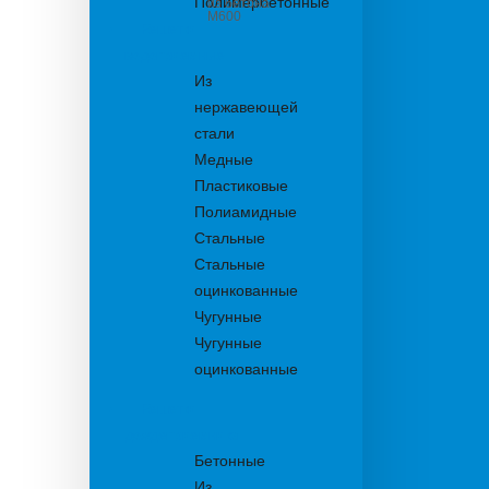
Полимербетонные
из бетона
М600
Решетки
водоприемные
Из
нержавеющей
стали
Медные
Пластиковые
Полиамидные
Стальные
Стальные
оцинкованные
Чугунные
Чугунные
оцинкованные
Решетки
дождеприемника
Бетонные
Из