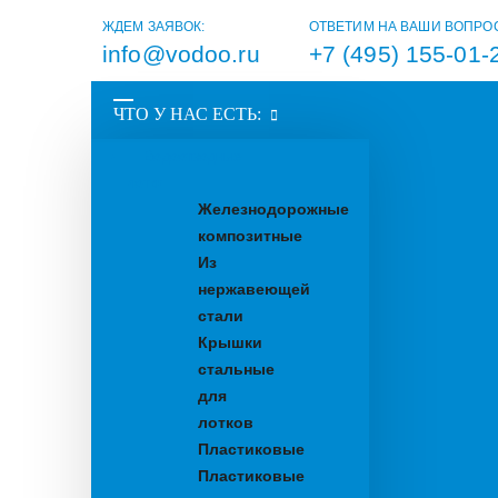
ЖДЕМ ЗАЯВОК:
ОТВЕТИМ НА ВАШИ ВОПРО
info@vodoo.ru
+7 (495) 155-01-
ЧТО У НАС ЕСТЬ:
Водоотводные
лотки
Железнодорожные
композитные
Из
нержавеющей
стали
Крышки
стальные
для
лотков
Пластиковые
Пластиковые