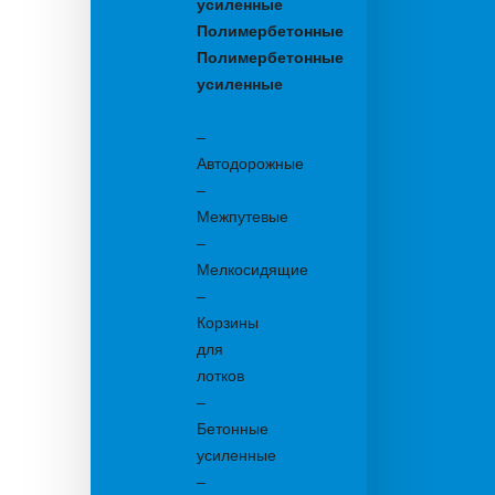
усиленные
Полимербетонные
Полимербетонные
усиленные
Бетонные:
–
Автодорожные
–
Межпутевые
–
Мелкосидящие
–
Корзины
для
лотков
–
Бетонные
усиленные
–