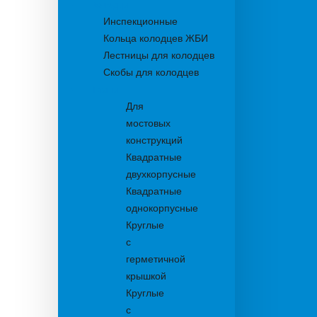
Колодцы
Инспекционные
Кольца колодцев ЖБИ
Лестницы для колодцев
Скобы для колодцев
Трапы
Для
мостовых
конструкций
Квадратные
двухкорпусные
Квадратные
однокорпусные
Круглые
с
герметичной
крышкой
Круглые
с