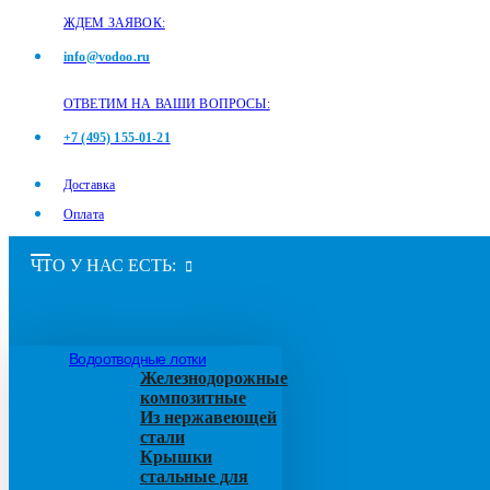
ЖДЕМ ЗАЯВОК:
info@vodoo.ru
ОТВЕТИМ НА ВАШИ ВОПРОСЫ:
+7 (495) 155-01-21
Доставка
Оплата
ЧТО У НАС ЕСТЬ:
Водоотводные лотки
Железнодорожные
композитные
Из нержавеющей
стали
Крышки
стальные для