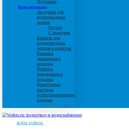
Чугунные
Комплектующие
Заглушки для
водоотводных
лотков
Глухие
С выходом
Крепеж для
водоотводных
лотков и решеток
Крышка
дренажного
колодца
Решетка
придверного
поддона
Решетчатые
настилы
Асбестоцементные
изделия
Листы, плиты, трубы
ЖДЕМ ЗАЯВОК: