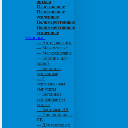
лотков
Пластиковые
Пластиковые
усиленные
Полимербетонные
Полимербетонные
усиленные
Бетонные:
— Автодорожные
— Межпутевые
— Мелкосидящие
— Корзины для
лотков
— Бетонные
усиленные
— С
вертикальным
выпуском
— Бетонные
усиленные без
уголка
— Бортовые ЛВ
— Прикромочные
ЛВ
— Для мостовых