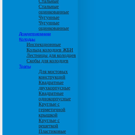
Стальные
Стальные
оцинкованные
Чугунные
Чугунные
оцинкованные
Дождеприемники
Колодцы
Инспекционные
Кольца колодцев ЖБИ
Лестницы для колодцев
Скобы для колодцев
Трапы
Для мостовых
конструкций
Квадратные
двухкорпусные
Квадратные
однокорпусные
Круглые с
герметичной
крышкой
Круглые с
решеткой
Пластиковые