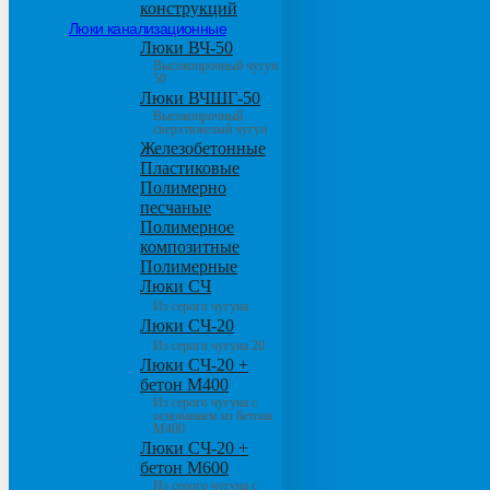
конструкций
Люки канализационные
Люки ВЧ-50
Высокопрочный чугун
50
Люки ВЧШГ-50
Высокопрочный
сверхтяжелый чугун
Железобетонные
Пластиковые
Полимерно
песчаные
Полимерное
композитные
Полимерные
Люки СЧ
Из серого чугуна
Люки СЧ-20
Из серого чугуна 20
Люки СЧ-20 +
бетон М400
Из серого чугуна с
основанием из бетона
М400
Люки СЧ-20 +
бетон М600
Из серого чугуна с