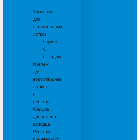
Комплектующие
Заглушки
для
водоотводных
лотков
Глухие
С
выходом
Крепеж
для
водоотводных
лотков
и
решеток
Крышка
дренажного
колодца
Решетка
придверного