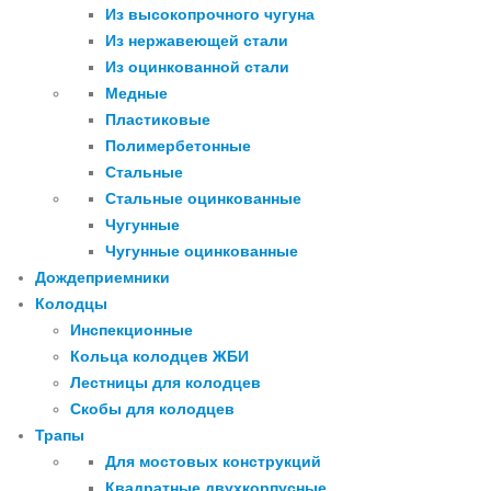
Из высокопрочного чугуна
Из нержавеющей стали
Из оцинкованной стали
Медные
Пластиковые
Полимербетонные
Стальные
Стальные оцинкованные
Чугунные
Чугунные оцинкованные
Дождеприемники
Колодцы
Инспекционные
Кольца колодцев ЖБИ
Лестницы для колодцев
Скобы для колодцев
Трапы
Для мостовых конструкций
Квадратные двухкорпусные