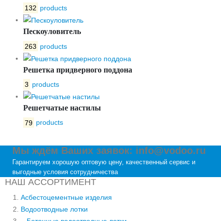
132
products
Пескоуловитель
263
products
Решетка придверного поддона
3
products
Решетчатые настилы
79
products
Мы ждём Ваших заявок: info@vodoo.ru
Гарантируем хорошую оптовую цену, качественный сервис и
выгодные условия сотрудничества
НАШ АССОРТИМЕНТ
Асбестоцементные изделия
Водоотводные лотки