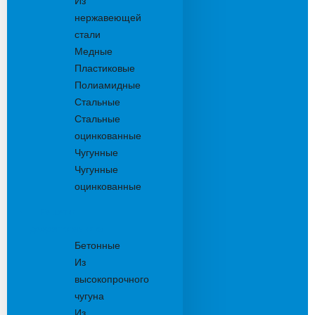
Из
нержавеющей
стали
Медные
Пластиковые
Полиамидные
Стальные
Стальные
оцинкованные
Чугунные
Чугунные
оцинкованные
Решетки
дождеприемника
Бетонные
Из
высокопрочного
чугуна
Из