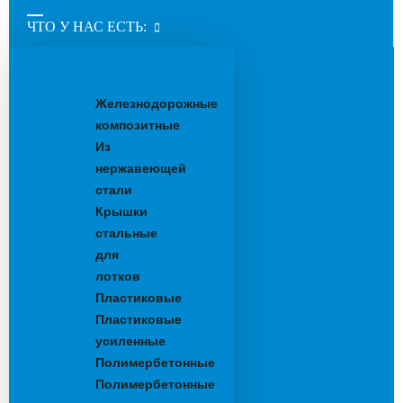
ЧТО У НАС ЕСТЬ:
Водоотводные
лотки
Железнодорожные
композитные
Из
нержавеющей
стали
Крышки
стальные
для
лотков
Пластиковые
Пластиковые
усиленные
Полимербетонные
Полимербетонные