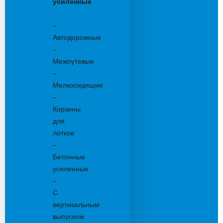
усиленные
Бетонные:
–
Автодорожные
–
Межпутевые
–
Мелкосидящие
–
Корзины
для
лотков
–
Бетонные
усиленные
–
С
вертикальным
выпуском