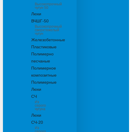
Высокопрочный
чугун 50
Люки
ВЧШГ-50
Высокопрочный
сверхтяжелый
чугун
Железобетонные
Пластиковые
Полимерно
песчаные
Полимерное
композитные
Полимерные
Люки
СЧ
Из
серого
чугуна
Люки
СЧ-20
Из
серого