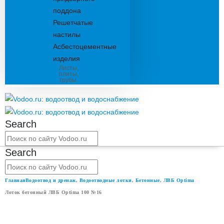
поддона
Решетчатые
настилы
Асбестоцементные
изделия
Листы,
плиты,
трубы
Search
Search
Главная
Водоотвод и дренаж
,
Водоотводные лотки
,
Бетонные
,
ЛВБ Optima
Лоток бетонный ЛВБ Optima 100 №16
ЛОТОК БЕТОННЫЙ ЛВБ