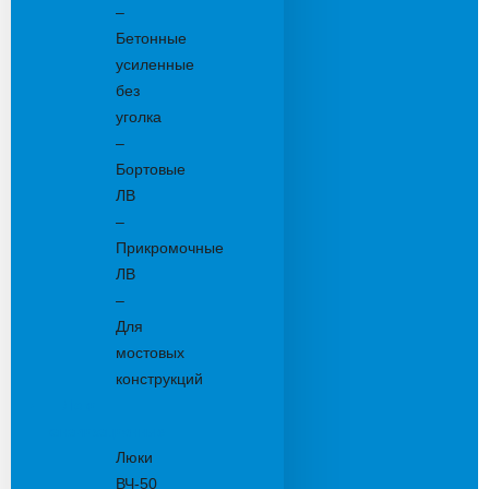
–
Бетонные
усиленные
без
уголка
–
Бортовые
ЛВ
–
Прикромочные
ЛВ
–
Для
мостовых
конструкций
Люки
канализационные
Люки
ВЧ-50