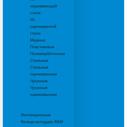
нержавеющей
стали
Из
оцинкованной
стали
Медные
Пластиковые
Полимербетонные
Стальные
Стальные
оцинкованные
Чугунные
Чугунные
оцинкованные
Дождеприемники
Колодцы
Инспекционные
Кольца колодцев ЖБИ