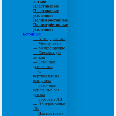
лотков
Пластиковые
Пластиковые
усиленные
Полимербетонные
Полимербетонные
усиленные
Бетонные:
— Автодорожные
— Межпутевые
— Мелкосидящие
— Корзины для
лотков
— Бетонные
усиленные
— С
вертикальным
выпуском
— Бетонные
усиленные без
уголка
— Бортовые ЛВ
— Прикромочные
ЛВ
— Для мостовых