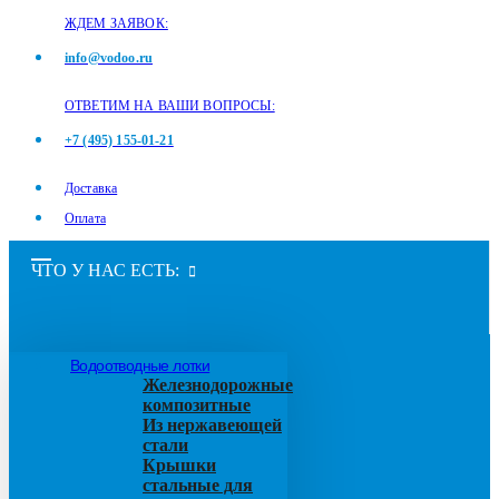
ЖДЕМ ЗАЯВОК:
info@vodoo.ru
ОТВЕТИМ НА ВАШИ ВОПРОСЫ:
+7 (495) 155-01-21
Доставка
Оплата
ЧТО У НАС ЕСТЬ:
Водоотводные лотки
Железнодорожные
композитные
Из нержавеющей
стали
Крышки
стальные для