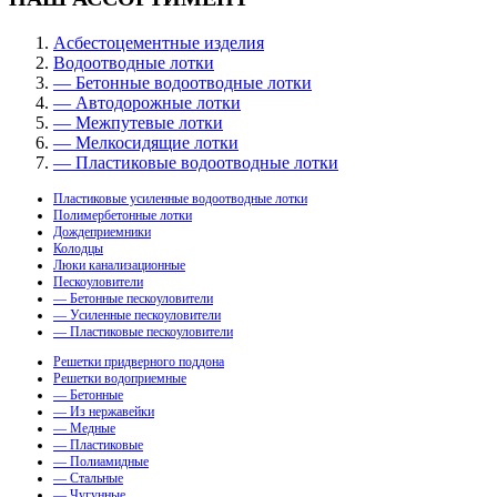
Асбестоцементные изделия
Водоотводные лотки
— Бетонные водоотводные лотки
— Автодорожные лотки
— Межпутевые лотки
— Мелкосидящие лотки
— Пластиковые водоотводные лотки
Пластиковые усиленные водоотводные лотки
Полимербетонные лотки
Дождеприемники
Колодцы
Люки канализационные
Пескоуловители
— Бетонные пескоуловители
— Усиленные пескоуловители
— Пластиковые пескоуловители
Решетки придверного поддона
Решетки водоприемные
— Бетонные
— Из нержавейки
— Медные
— Пластиковые
— Полиамидные
— Стальные
— Чугунные