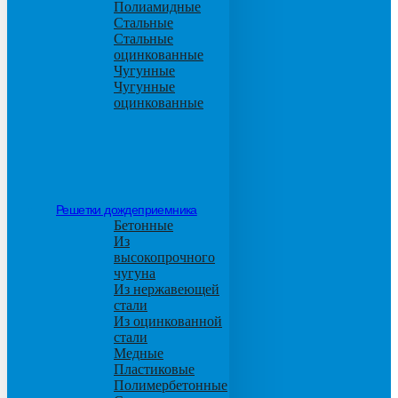
Полиамидные
Стальные
Стальные
оцинкованные
Чугунные
Чугунные
оцинкованные
Решетки дождеприемника
Бетонные
Из
высокопрочного
чугуна
Из нержавеющей
стали
Из оцинкованной
стали
Медные
Пластиковые
Полимербетонные