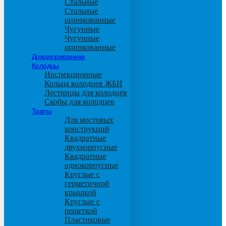
Стальные
Стальные
оцинкованные
Чугунные
Чугунные
оцинкованные
Дождеприемники
Колодцы
Инспекционные
Кольца колодцев ЖБИ
Лестницы для колодцев
Скобы для колодцев
Трапы
Для мостовых
конструкций
Квадратные
двухкорпусные
Квадратные
однокорпусные
Круглые с
герметичной
крышкой
Круглые с
решеткой
Пластиковые