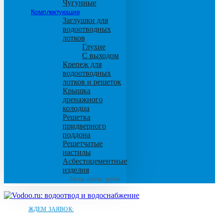
Чугунные
Комплектующие
Заглушки для
водоотводных
лотков
Глухие
С выходом
Крепеж для
водоотводных
лотков и решеток
Крышка
дренажного
колодца
Решетка
придверного
поддона
Решетчатые
настилы
Асбестоцементные
изделия
Листы, плиты, трубы
ЖДЕМ ЗАЯВОК: