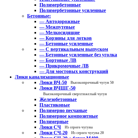
Полимербетонные
Полимербетонные усиленные
Бетонные:
— Автодорожные
— Межпутевые
— Мелкосидящие
— Корзины для лотков
— Бетонные усиленные
— С вертикальным выпуском
— Бетонные усиленные без уголка
— Бортовые ЛВ
— Прикромочные ЛВ
— Для мостовых конструкций
Люки канализационные
Люки ВЧ-50
Высокопрочный чугун 50
Люки ВЧШГ-50
Высокопрочный сверхтяжелый чугун
Железобетонные
Пластиковые
Полимерно песчаные
Полимерное композитные
Полимерные
Люки СЧ
Из серого чугуна
Люки СЧ-20
Из серого чугуна 20