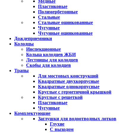
Медные
Пластиковые
Полимербетонные
Стальные
Стальные оцинкованные
Чугунные
Чугунные оцинкованные
Дождеприемники
Колодцы
Инспекционные
Кольца колодцев ЖБИ
Лестницы для колодцев
Скобы для колодцев
Трапы
Для мостовых конструкций
Квадратные двухкорпусные
Квадратные однокорпусные
Круглые с герметичной крышкой
Круглые с решеткой
Пластиковые
Чугунные
Комплектующие
Заглушки для водоотводных лотков
Глухие
С выходом