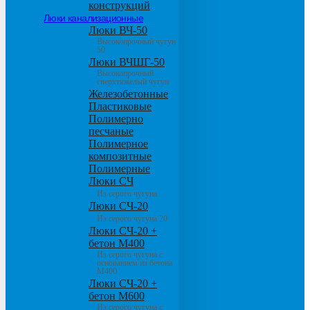
конструкций
Люки канализационные
Люки ВЧ-50
Высокопрочный чугун
50
Люки ВЧШГ-50
Высокопрочный
сверхтяжелый чугун
Железобетонные
Пластиковые
Полимерно
песчаные
Полимерное
композитные
Полимерные
Люки СЧ
Из серого чугуна
Люки СЧ-20
Из серого чугуна 20
Люки СЧ-20 +
бетон М400
Из серого чугуна с
основанием из бетона
М400
Люки СЧ-20 +
бетон М600
Из серого чугуна с