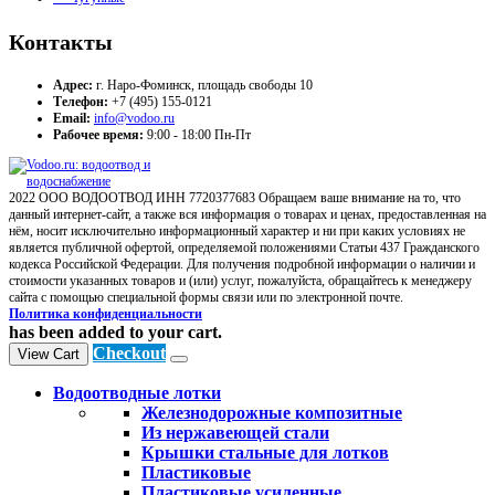
Контакты
Адрес:
г. Наро-Фоминск, площадь свободы 10
Телефон:
+7 (495) 155-0121
Email:
info@vodoo.ru
Рабочее время:
9:00 - 18:00 Пн-Пт
2022 ООО ВОДООТВОД ИНН 7720377683 Обращаем ваше внимание на то, что
данный интернет-сайт, а также вся информация о товарах и ценах, предоставленная на
нём, носит исключительно информационный характер и ни при каких условиях не
является публичной офертой, определяемой положениями Статьи 437 Гражданского
кодекса Российской Федерации. Для получения подробной информации о наличии и
стоимости указанных товаров и (или) услуг, пожалуйста, обращайтесь к менеджеру
сайта с помощью специальной формы связи или по электронной почте.
Политика конфиденциальности
has been added to your cart.
Checkout
View Cart
Водоотводные лотки
Железнодорожные композитные
Из нержавеющей стали
Крышки стальные для лотков
Пластиковые
Пластиковые усиленные