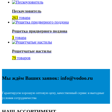
Пескоуловитель
263
товара
Решетка придверного поддона
3
товара
Решетчатые настилы
79
товаров
Мы ждём Ваших заявок: info@vodoo.ru
Гарантируем хорошую оптовую цену, качественный сервис и выгодные
условия сотрудничества
НАШ АССОРТИМЕНТ