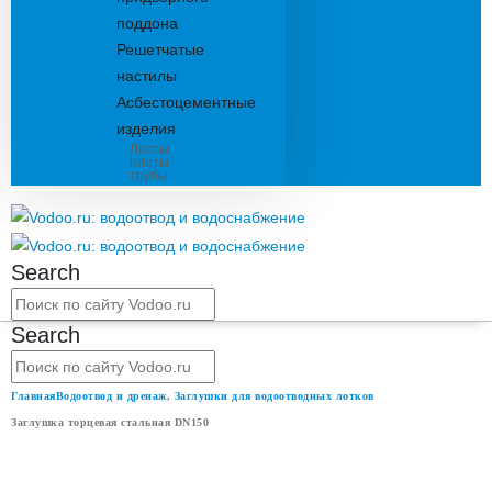
поддона
Решетчатые
настилы
Асбестоцементные
изделия
Листы,
плиты,
трубы
Search
Search
Главная
Водоотвод и дренаж
,
Заглушки для водоотводных лотков
Заглушка торцевая стальная DN150
ЗАГЛУШКА ТОРЦЕВАЯ