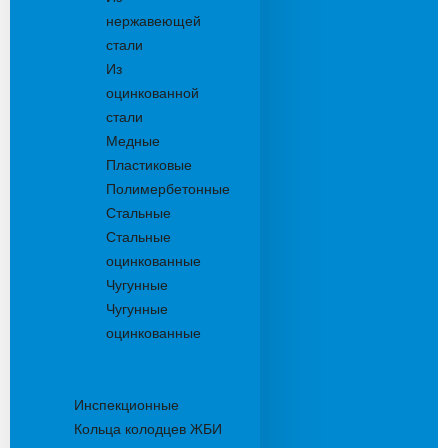
нержавеющей
стали
Из
оцинкованной
стали
Медные
Пластиковые
Полимербетонные
Стальные
Стальные
оцинкованные
Чугунные
Чугунные
оцинкованные
Дождеприемники
Колодцы
Инспекционные
Кольца колодцев ЖБИ