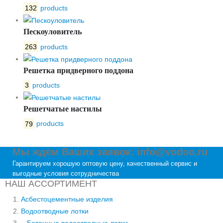
132
products
Пескоуловитель
263
products
Решетка придверного поддона
3
products
Решетчатые настилы
79
products
Мы ждём Ваших заявок: info@vodoo.ru
Гарантируем хорошую оптовую цену, качественный сервис и
выгодные условия сотрудничества
НАШ АССОРТИМЕНТ
Асбестоцементные изделия
Водоотводные лотки