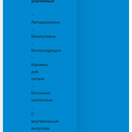
усиленные
Бетонные:
–
Автодорожные
–
Межпутевые
–
Мелкосидящие
–
Корзины
для
лотков
–
Бетонные
усиленные
–
С
вертикальным
выпуском