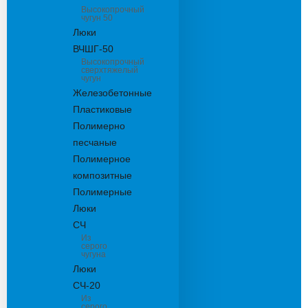
Высокопрочный
чугун 50
Люки
ВЧШГ-50
Высокопрочный
сверхтяжелый
чугун
Железобетонные
Пластиковые
Полимерно
песчаные
Полимерное
композитные
Полимерные
Люки
СЧ
Из
серого
чугуна
Люки
СЧ-20
Из
серого