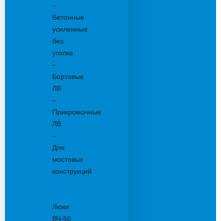
–
Бетонные
усиленные
без
уголка
–
Бортовые
ЛВ
–
Прикромочные
ЛВ
–
Для
мостовых
конструкций
Люки
канализационные
Люки
ВЧ-50