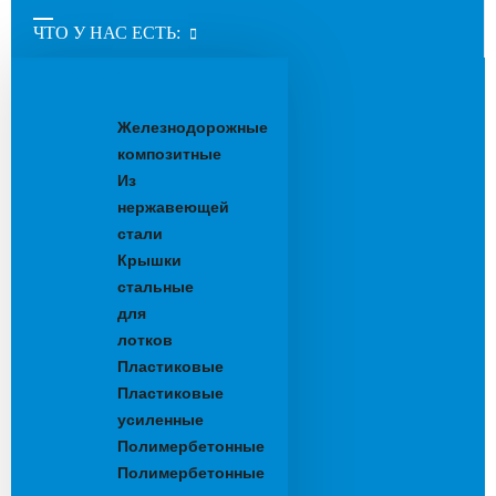
ЧТО У НАС ЕСТЬ:
Водоотводные
лотки
Железнодорожные
композитные
Из
нержавеющей
стали
Крышки
стальные
для
лотков
Пластиковые
Пластиковые
усиленные
Полимербетонные
Полимербетонные