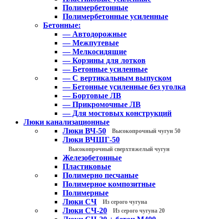
Полимербетонные
Полимербетонные усиленные
Бетонные:
— Автодорожные
— Межпутевые
— Мелкосидящие
— Корзины для лотков
— Бетонные усиленные
— С вертикальным выпуском
— Бетонные усиленные без уголка
— Бортовые ЛВ
— Прикромочные ЛВ
— Для мостовых конструкций
Люки канализационные
Люки ВЧ-50
Высокопрочный чугун 50
Люки ВЧШГ-50
Высокопрочный сверхтяжелый чугун
Железобетонные
Пластиковые
Полимерно песчаные
Полимерное композитные
Полимерные
Люки СЧ
Из серого чугуна
Люки СЧ-20
Из серого чугуна 20