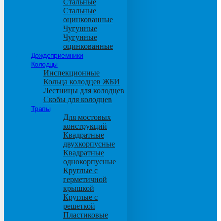
Стальные
Стальные
оцинкованные
Чугунные
Чугунные
оцинкованные
Дождеприемники
Колодцы
Инспекционные
Кольца колодцев ЖБИ
Лестницы для колодцев
Скобы для колодцев
Трапы
Для мостовых
конструкций
Квадратные
двухкорпусные
Квадратные
однокорпусные
Круглые с
герметичной
крышкой
Круглые с
решеткой
Пластиковые