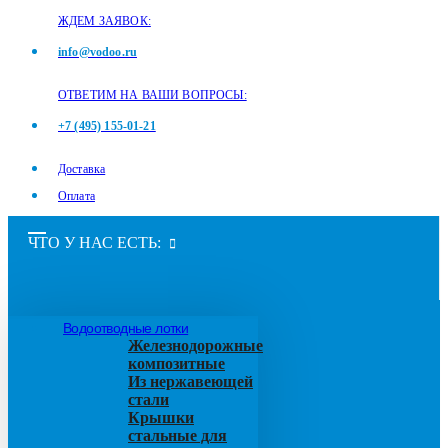
ЖДЕМ ЗАЯВОК:
info@vodoo.ru
ОТВЕТИМ НА ВАШИ ВОПРОСЫ:
+7 (495) 155-01-21
Доставка
Оплата
ЧТО У НАС ЕСТЬ:
Водоотводные лотки
Железнодорожные
композитные
Из нержавеющей
стали
Крышки
стальные для