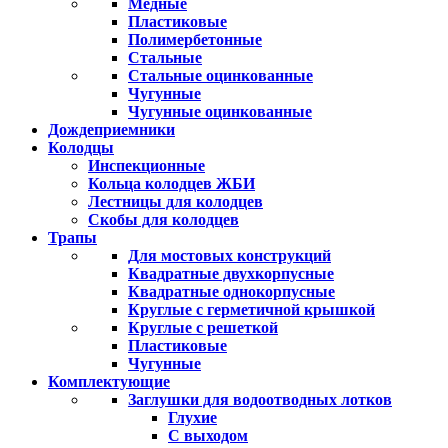
Медные
Пластиковые
Полимербетонные
Стальные
Стальные оцинкованные
Чугунные
Чугунные оцинкованные
Дождеприемники
Колодцы
Инспекционные
Кольца колодцев ЖБИ
Лестницы для колодцев
Скобы для колодцев
Трапы
Для мостовых конструкций
Квадратные двухкорпусные
Квадратные однокорпусные
Круглые с герметичной крышкой
Круглые с решеткой
Пластиковые
Чугунные
Комплектующие
Заглушки для водоотводных лотков
Глухие
С выходом