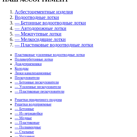
Асбестоцементные изделия
Водоотводные лотки
— Бетонные водоотводные лотки
— Автодорожные лотки
— Межпутевые лотки
— Мелкосидящие лотки
— Пластиковые водоотводные лотки
Пластиковые усиленные водоотводные лотки
Полимербетонные лотки
Дождеприемники
Колодцы
Люки канализационные
Пескоуловители
— Бетонные пескоуловители
— Усиленные пескоуловители
— Пластиковые пескоуловители
Решетки придверного поддона
Решетки водоприемные
— Бетонные
— Из нержавейки
— Медные
— Пластиковые
— Полиамидные
— Стальные
— Чугунные