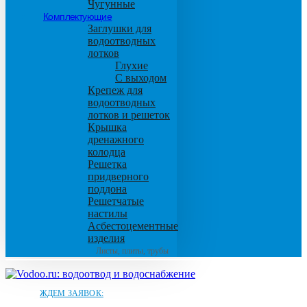
Чугунные
Комплектующие
Заглушки для
водоотводных
лотков
Глухие
С выходом
Крепеж для
водоотводных
лотков и решеток
Крышка
дренажного
колодца
Решетка
придверного
поддона
Решетчатые
настилы
Асбестоцементные
изделия
Листы, плиты, трубы
ЖДЕМ ЗАЯВОК: