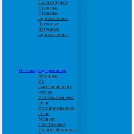
Полиамидные
Стальные
Стальные
оцинкованные
Чугунные
Чугунные
оцинкованные
Решетки дождеприемника
Бетонные
Из
высокопрочного
чугуна
Из нержавеющей
стали
Из оцинкованной
стали
Медные
Пластиковые
Полимербетонные