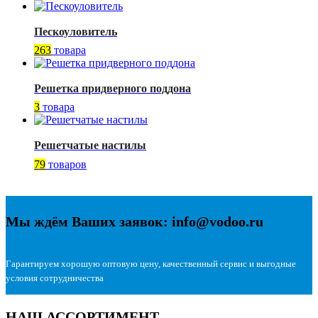
Пескоуловитель
263
товара
Решетка придверного поддона
3
товара
Решетчатые настилы
79
товаров
Мы ждём Ваших заявок: info@vodoo.ru
Гарантируем хорошую оптовую цену, качественный сервис и выгодные
условия сотрудничества
НАШ АССОРТИМЕНТ