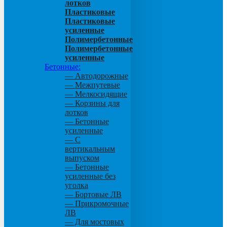
лотков
Пластиковые
Пластиковые
усиленные
Полимербетонные
Полимербетонные
усиленные
Бетонные:
— Автодорожные
— Межпутевые
— Мелкосидящие
— Корзины для
лотков
— Бетонные
усиленные
— С
вертикальным
выпуском
— Бетонные
усиленные без
уголка
— Бортовые ЛВ
— Прикромочные
ЛВ
— Для мостовых