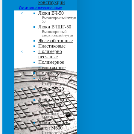
конструкций
Люки канализационные
Люки ВЧ-50
Высокопрочный чугун
50
Люки ВЧШГ-50
Высокопрочный
сверхтяжелый чугун
Железобетонные
Пластиковые
Полимерно
песчаные
Полимерное
композитные
Полимерные
Люки СЧ
Из серого чугуна
Люки СЧ-20
Из серого чугуна 20
Люки СЧ-20 +
бетон М400
Из серого чугуна с
основанием из бетона
М400
Люки СЧ-20 +
бетон М600
Из серого чугуна с