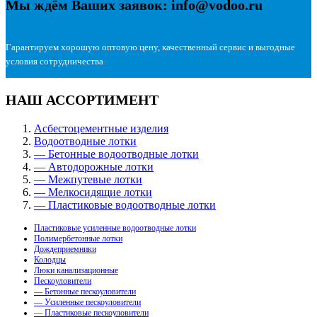
Мы ждём Ваших заявок: info@vodoo.ru
Гарантируем хорошую оптовую цену, качественный сервис и выгодные
условия сотрудничества
НАШ АССОРТИМЕНТ
Асбестоцементные изделия
Водоотводные лотки
— Бетонные водоотводные лотки
— Автодорожные лотки
— Межпутевые лотки
— Мелкосидящие лотки
— Пластиковые водоотводные лотки
Пластиковые усиленные водоотводные лотки
Полимербетонные лотки
Дождеприемники
Колодцы
Люки канализационные
Пескоуловители
— Бетонные пескоуловители
— Усиленные пескоуловители
— Пластиковые пескоуловители