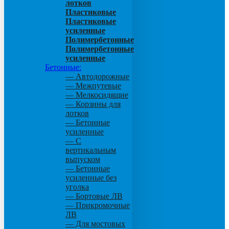
лотков
Пластиковые
Пластиковые
усиленные
Полимербетонные
Полимербетонные
усиленные
Бетонные:
— Автодорожные
— Межпутевые
— Мелкосидящие
— Корзины для
лотков
— Бетонные
усиленные
— С
вертикальным
выпуском
— Бетонные
усиленные без
уголка
— Бортовые ЛВ
— Прикромочные
ЛВ
— Для мостовых