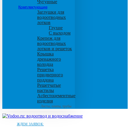
Чугунные
Комплектующие
Заглушки для
водоотводных
лотков
Глухие
С выходом
Крепеж для
водоотводных
лотков и решеток
Крышка
дренажного
колодца
Решетка
придверного
поддона
Решетчатые
настилы
Асбестоцементные
изделия
Листы, плиты, трубы
ЖДЕМ ЗАЯВОК: