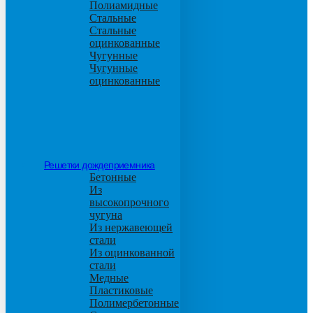
Полиамидные
Стальные
Стальные
оцинкованные
Чугунные
Чугунные
оцинкованные
Решетки дождеприемника
Бетонные
Из
высокопрочного
чугуна
Из нержавеющей
стали
Из оцинкованной
стали
Медные
Пластиковые
Полимербетонные