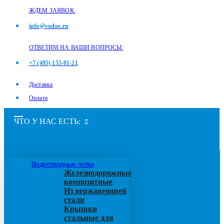
ЖДЕМ ЗАЯВОК:
info@vodoo.ru
ОТВЕТИМ НА ВАШИ ВОПРОСЫ:
+7 (495) 155-01-21
Доставка
Оплата
ЧТО У НАС ЕСТЬ:
Водоотводные лотки
Железнодорожные
композитные
Из нержавеющей
стали
Крышки
стальные для