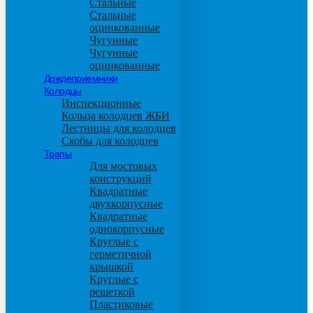
Стальные
Стальные
оцинкованные
Чугунные
Чугунные
оцинкованные
Дождеприемники
Колодцы
Инспекционные
Кольца колодцев ЖБИ
Лестницы для колодцев
Скобы для колодцев
Трапы
Для мостовых
конструкций
Квадратные
двухкорпусные
Квадратные
однокорпусные
Круглые с
герметичной
крышкой
Круглые с
решеткой
Пластиковые