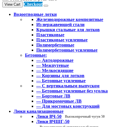
Checkout
View Cart
Водоотводные лотки
Железнодорожные композитные
Из нержавеющей стали
Крышки стальные для лотков
Пластиковые
Пластиковые усиленные
Полимербетонные
Полимербетонные усиленные
Бетонные:
— Автодорожные
— Межпутевые
— Мелкосидящие
— Корзины для лотков
— Бетонные усиленные
— С вертикальным выпуском
— Бетонные усиленные без уголка
— Бортовые ЛВ
— Прикромочные ЛВ
— Для мостовых конструкций
Люки канализационные
Люки ВЧ-50
Высокопрочный чугун 50
Люки ВЧШГ-50
Высокопрочный сверхтяжелый чугун