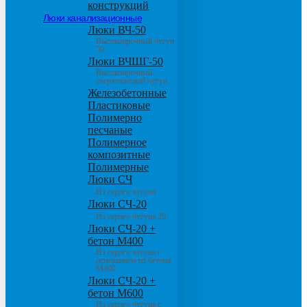
конструкций
Люки канализационные
Люки ВЧ-50
Высокопрочный чугун
50
Люки ВЧШГ-50
Высокопрочный
сверхтяжелый чугун
Железобетонные
Пластиковые
Полимерно
песчаные
Полимерное
композитные
Полимерные
Люки СЧ
Из серого чугуна
Люки СЧ-20
Из серого чугуна 20
Люки СЧ-20 +
бетон М400
Из серого чугуна с
основанием из бетона
М400
Люки СЧ-20 +
бетон М600
Из серого чугуна с