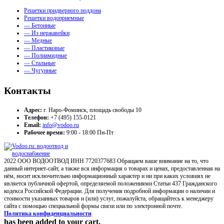
Решетки придверного поддона
Решетки водоприемные
— Бетонные
— Из нержавейки
— Медные
— Пластиковые
— Полиамидные
— Стальные
— Чугунные
Контакты
Адрес:
г. Наро-Фоминск, площадь свободы 10
Телефон:
+7 (495) 155-0121
Email:
info@vodoo.ru
Рабочее время:
9:00 - 18:00 Пн-Пт
2022 ООО ВОДООТВОД ИНН 7720377683 Обращаем ваше внимание на то, что
данный интернет-сайт, а также вся информация о товарах и ценах, предоставленная на
нём, носит исключительно информационный характер и ни при каких условиях не
является публичной офертой, определяемой положениями Статьи 437 Гражданского
кодекса Российской Федерации. Для получения подробной информации о наличии и
стоимости указанных товаров и (или) услуг, пожалуйста, обращайтесь к менеджеру
сайта с помощью специальной формы связи или по электронной почте.
Политика конфиденциальности
has been added to your cart.