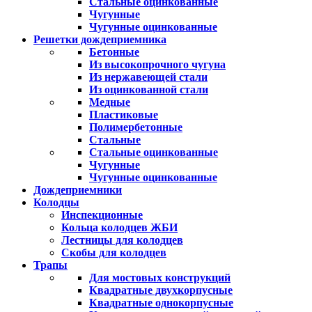
Стальные оцинкованные
Чугунные
Чугунные оцинкованные
Решетки дождеприемника
Бетонные
Из высокопрочного чугуна
Из нержавеющей стали
Из оцинкованной стали
Медные
Пластиковые
Полимербетонные
Стальные
Стальные оцинкованные
Чугунные
Чугунные оцинкованные
Дождеприемники
Колодцы
Инспекционные
Кольца колодцев ЖБИ
Лестницы для колодцев
Скобы для колодцев
Трапы
Для мостовых конструкций
Квадратные двухкорпусные
Квадратные однокорпусные