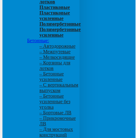
лотков
Пластиковые
Пластиковые
усиленные
Полимербетонные
Полимербетонные
усиленные
Бетонные:
– Автодорожные
– Межпутевые
– Мелкосидящие
– Корзины для
лотков
– Бетонные
усиленные
– С вертикальным
выпуском
– Бетонные
усиленные без
уголка
– Бортовые ЛВ
– Прикромочные
ЛВ
– Для мостовых
конструкций