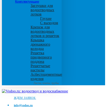
Комплектующие
Заглушки для
водоотводных
лотков
Глухие
С выходом
Крепеж для
водоотводных
лотков и решеток
Крышка
дренажного
колодца
Решетка
придверного
поддона
Решетчатые
настилы
Асбестоцементные
изделия
Листы, плиты, трубы
ЖДЕМ ЗАЯВОК:
info@vodoo.ru