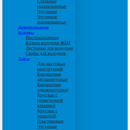
Стальные
оцинкованные
Чугунные
Чугунные
оцинкованные
Дождеприемники
Колодцы
Инспекционные
Кольца колодцев ЖБИ
Лестницы для колодцев
Скобы для колодцев
Трапы
Для мостовых
конструкций
Квадратные
двухкорпусные
Квадратные
однокорпусные
Круглые с
герметичной
крышкой
Круглые с
решеткой
Пластиковые
Чугунные