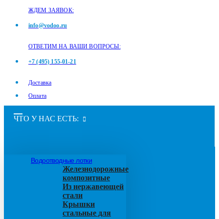
ЖДЕМ ЗАЯВОК:
info@vodoo.ru
ОТВЕТИМ НА ВАШИ ВОПРОСЫ:
+7 (495) 155-01-21
Доставка
Оплата
ЧТО У НАС ЕСТЬ:
Водоотводные лотки
Железнодорожные
композитные
Из нержавеющей
стали
Крышки
стальные для