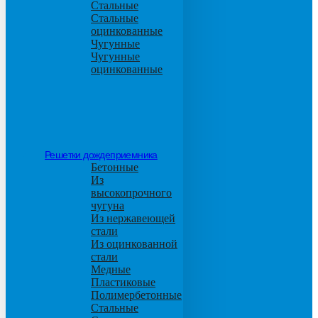
Стальные
Стальные
оцинкованные
Чугунные
Чугунные
оцинкованные
Решетки дождеприемника
Бетонные
Из
высокопрочного
чугуна
Из нержавеющей
стали
Из оцинкованной
стали
Медные
Пластиковые
Полимербетонные
Стальные