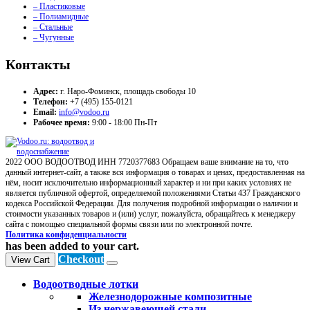
– Пластиковые
– Полиамидные
– Стальные
– Чугунные
Контакты
Адрес:
г. Наро-Фоминск, площадь свободы 10
Телефон:
+7 (495) 155-0121
Email:
info@vodoo.ru
Рабочее время:
9:00 - 18:00 Пн-Пт
2022 ООО ВОДООТВОД ИНН 7720377683 Обращаем ваше внимание на то, что
данный интернет-сайт, а также вся информация о товарах и ценах, предоставленная на
нём, носит исключительно информационный характер и ни при каких условиях не
является публичной офертой, определяемой положениями Статьи 437 Гражданского
кодекса Российской Федерации. Для получения подробной информации о наличии и
стоимости указанных товаров и (или) услуг, пожалуйста, обращайтесь к менеджеру
сайта с помощью специальной формы связи или по электронной почте.
Политика конфиденциальности
has been added to your cart.
Checkout
View Cart
Водоотводные лотки
Железнодорожные композитные
Из нержавеющей стали