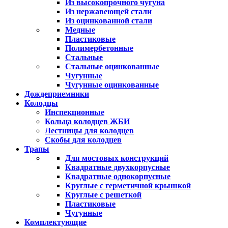
Из высокопрочного чугуна
Из нержавеющей стали
Из оцинкованной стали
Медные
Пластиковые
Полимербетонные
Стальные
Стальные оцинкованные
Чугунные
Чугунные оцинкованные
Дождеприемники
Колодцы
Инспекционные
Кольца колодцев ЖБИ
Лестницы для колодцев
Скобы для колодцев
Трапы
Для мостовых конструкций
Квадратные двухкорпусные
Квадратные однокорпусные
Круглые с герметичной крышкой
Круглые с решеткой
Пластиковые
Чугунные
Комплектующие