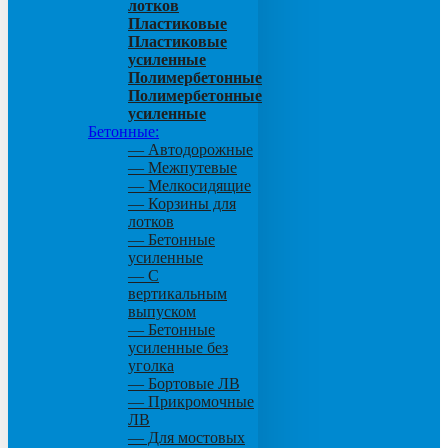
лотков
Пластиковые
Пластиковые
усиленные
Полимербетонные
Полимербетонные
усиленные
Бетонные:
— Автодорожные
— Межпутевые
— Мелкосидящие
— Корзины для
лотков
— Бетонные
усиленные
— С
вертикальным
выпуском
— Бетонные
усиленные без
уголка
— Бортовые ЛВ
— Прикромочные
ЛВ
— Для мостовых