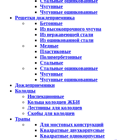
Стальные оцинкованные
Чугунные
Чугунные оцинкованные
Решетки дождеприемника
Бетонные
Из высокопрочного чугуна
Из нержавеющей стали
Из оцинкованной стали
Медные
Пластиковые
Полимербетонные
Стальные
Стальные оцинкованные
Чугунные
Чугунные оцинкованные
Дождеприемники
Колодцы
Инспекционные
Кольца колодцев ЖБИ
Лестницы для колодцев
Скобы для колодцев
Трапы
Для мостовых конструкций
Квадратные двухкорпусные
Квадратные однокорпусные