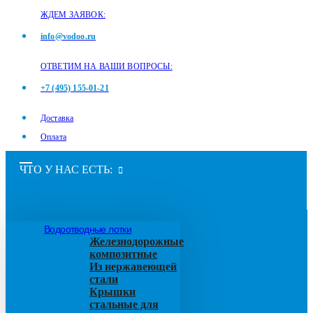
ЖДЕМ ЗАЯВОК:
info@vodoo.ru
ОТВЕТИМ НА ВАШИ ВОПРОСЫ:
+7 (495) 155-01-21
Доставка
Оплата
ЧТО У НАС ЕСТЬ:
Водоотводные лотки
Железнодорожные
композитные
Из нержавеющей
стали
Крышки
стальные для