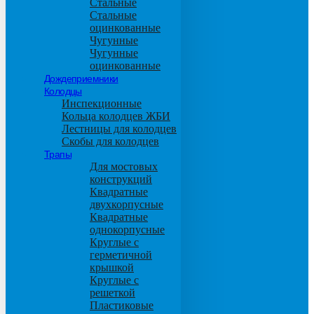
Стальные
Стальные
оцинкованные
Чугунные
Чугунные
оцинкованные
Дождеприемники
Колодцы
Инспекционные
Кольца колодцев ЖБИ
Лестницы для колодцев
Скобы для колодцев
Трапы
Для мостовых
конструкций
Квадратные
двухкорпусные
Квадратные
однокорпусные
Круглые с
герметичной
крышкой
Круглые с
решеткой
Пластиковые