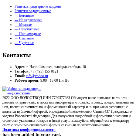
Решетки придверного поддона
Решетки водоприемные
— Бетонные
— Из нержавейки
— Медные
— Пластиковые
— Полиамидные
— Стальные
— Чугунные
Контакты
Адрес:
г. Наро-Фоминск, площадь свободы 10
Телефон:
+7 (495) 155-0121
Email:
info@vodoo.ru
Рабочее время:
9:00 - 18:00 Пн-Пт
2022 ООО ВОДООТВОД ИНН 7720377683 Обращаем ваше внимание на то, что
данный интернет-сайт, а также вся информация о товарах и ценах, предоставленная на
нём, носит исключительно информационный характер и ни при каких условиях не
является публичной офертой, определяемой положениями Статьи 437 Гражданского
кодекса Российской Федерации. Для получения подробной информации о наличии и
стоимости указанных товаров и (или) услуг, пожалуйста, обращайтесь к менеджеру
сайта с помощью специальной формы связи или по электронной почте.
Политика конфиденциальности
has been added to your cart.