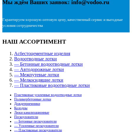
Мы ждём Ваших заявок: info@vodoo.ru
Гарантируем хорошую оптовую цену, качественный сервис и выгодные
условия сотрудничества
НАШ АССОРТИМЕНТ
Асбестоцементные изделия
Водоотводные лотки
— Бетонные водоотводные лотки
— Автодорожные лотки
— Межпутевые лотки
— Мелкосидящие лотки
— Пластиковые водоотводные лотки
Пластиковые усиленные водоотводные лотки
Полимербетонные лотки
Дождеприемники
Колодцы
Люки канализационные
Пескоуловители
— Бетонные пескоуловители
— Усиленные пескоуловители
— Пластиковые пескоуловители