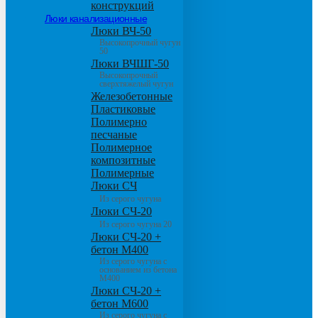
конструкций
Люки канализационные
Люки ВЧ-50
Высокопрочный чугун
50
Люки ВЧШГ-50
Высокопрочный
сверхтяжелый чугун
Железобетонные
Пластиковые
Полимерно
песчаные
Полимерное
композитные
Полимерные
Люки СЧ
Из серого чугуна
Люки СЧ-20
Из серого чугуна 20
Люки СЧ-20 +
бетон М400
Из серого чугуна с
основанием из бетона
М400
Люки СЧ-20 +
бетон М600
Из серого чугуна с