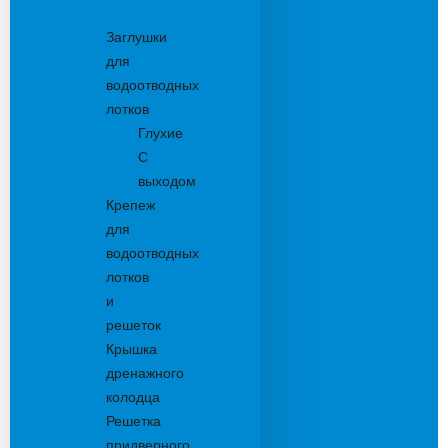
Комплектующие
Заглушки
для
водоотводных
лотков
Глухие
С
выходом
Крепеж
для
водоотводных
лотков
и
решеток
Крышка
дренажного
колодца
Решетка
придверного