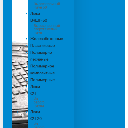
Высокопрочный
чугун 50
Люки
ВЧШГ-50
Высокопрочный
сверхтяжелый
чугун
Железобетонные
Пластиковые
Полимерно
песчаные
Полимерное
композитные
Полимерные
Люки
СЧ
Из
серого
чугуна
Люки
СЧ-20
Из
серого