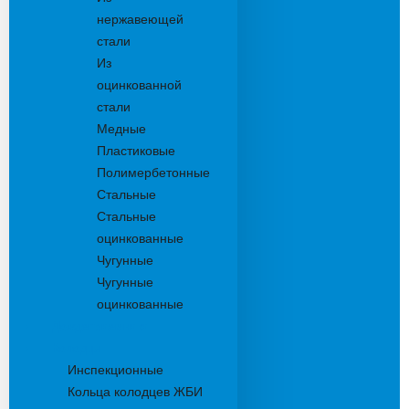
нержавеющей
стали
Из
оцинкованной
стали
Медные
Пластиковые
Полимербетонные
Стальные
Стальные
оцинкованные
Чугунные
Чугунные
оцинкованные
Дождеприемники
Колодцы
Инспекционные
Кольца колодцев ЖБИ