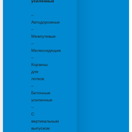
усиленные
Бетонные:
–
Автодорожные
–
Межпутевые
–
Мелкосидящие
–
Корзины
для
лотков
–
Бетонные
усиленные
–
С
вертикальным
выпуском