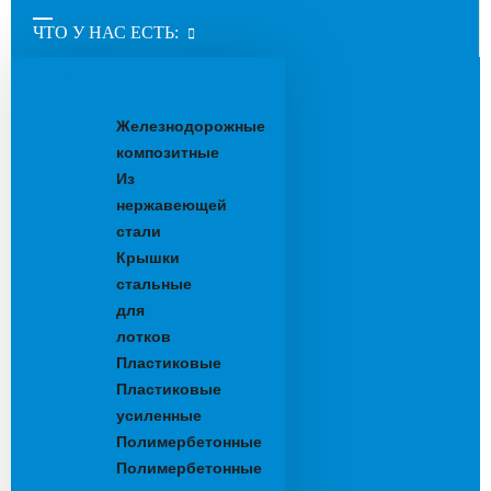
ЧТО У НАС ЕСТЬ:
Водоотводные
лотки
Железнодорожные
композитные
Из
нержавеющей
стали
Крышки
стальные
для
лотков
Пластиковые
Пластиковые
усиленные
Полимербетонные
Полимербетонные