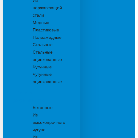
Из
нержавеющей
стали
Медные
Пластиковые
Полиамидные
Стальные
Стальные
оцинкованные
Чугунные
Чугунные
оцинкованные
Решетки
дождеприемника
Бетонные
Из
высокопрочного
чугуна
Из