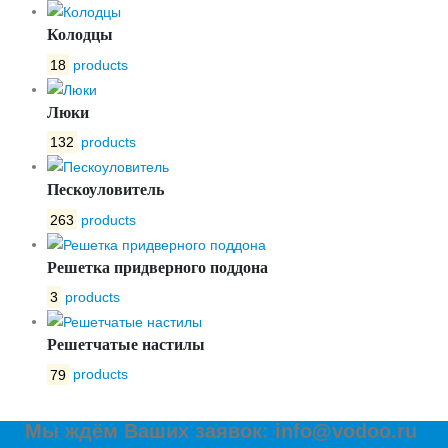
Колодцы
18
products
Люки
132
products
Пескоуловитель
263
products
Решетка придверного поддона
3
products
Решетчатые настилы
79
products
Мы ждём Ваших заявок: info@vodoo.ru