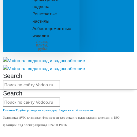
поддона
Решетчатые
настилы
Асбестоцементные
изделия
Листы,
плиты,
трубы
Search
Search
Главная
Трубопроводная арматура
,
Задвижки
,
Фланцевые
Задвижка AVK клиновая фланцевая короткая с выдвижным штоком и ISO
фланцем под электропривод DN200 PN16
ЗАДВИЖКА AVK КЛИНОВАЯ