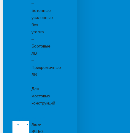
–
Бетонные
усиленные
без
уголка
–
Бортовые
ЛВ
–
Прикромочные
ЛВ
–
Для
мостовых
конструкций
Люки
канализационные
Люки
ВЧ-50