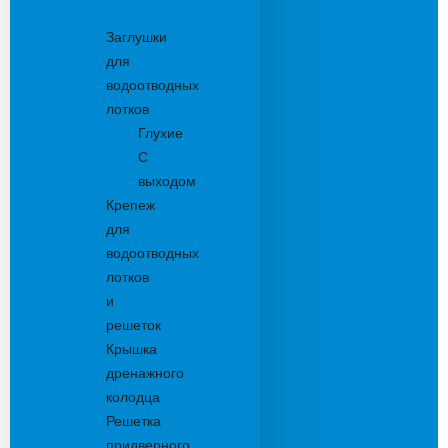
Комплектующие
Заглушки
для
водоотводных
лотков
Глухие
С
выходом
Крепеж
для
водоотводных
лотков
и
решеток
Крышка
дренажного
колодца
Решетка
придверного