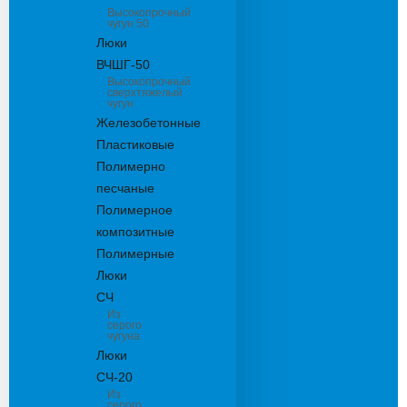
Высокопрочный
чугун 50
Люки
ВЧШГ-50
Высокопрочный
сверхтяжелый
чугун
Железобетонные
Пластиковые
Полимерно
песчаные
Полимерное
композитные
Полимерные
Люки
СЧ
Из
серого
чугуна
Люки
СЧ-20
Из
серого