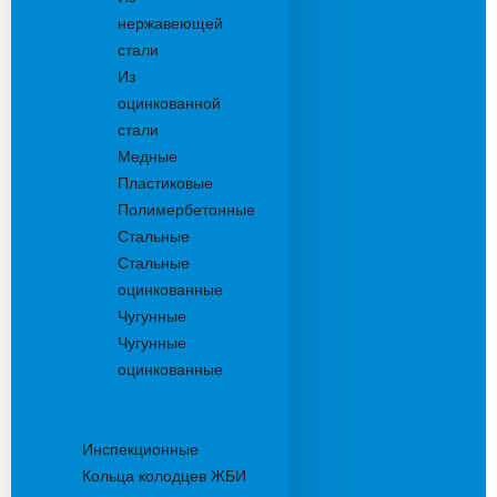
нержавеющей
стали
Из
оцинкованной
стали
Медные
Пластиковые
Полимербетонные
Стальные
Стальные
оцинкованные
Чугунные
Чугунные
оцинкованные
Дождеприемники
Колодцы
Инспекционные
Кольца колодцев ЖБИ