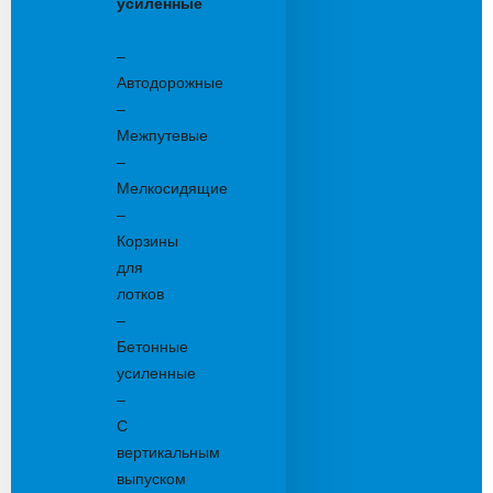
усиленные
Бетонные:
–
Автодорожные
–
Межпутевые
–
Мелкосидящие
–
Корзины
для
лотков
–
Бетонные
усиленные
–
С
вертикальным
выпуском