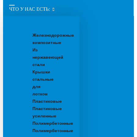
ЧТО У НАС ЕСТЬ:
Водоотводные
лотки
Железнодорожные
композитные
Из
нержавеющей
стали
Крышки
стальные
для
лотков
Пластиковые
Пластиковые
усиленные
Полимербетонные
Полимербетонные