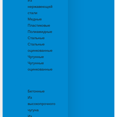
Из
нержавеющей
стали
Медные
Пластиковые
Полиамидные
Стальные
Стальные
оцинкованные
Чугунные
Чугунные
оцинкованные
Решетки
дождеприемника
Бетонные
Из
высокопрочного
чугуна
Из