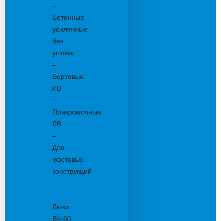
–
Бетонные
усиленные
без
уголка
–
Бортовые
ЛВ
–
Прикромочные
ЛВ
–
Для
мостовых
конструкций
Люки
канализационные
Люки
ВЧ-50