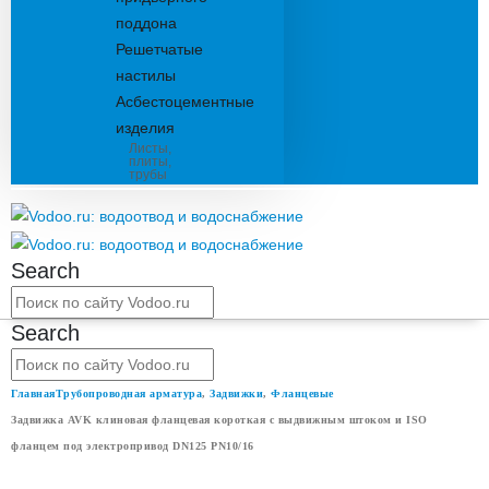
поддона
Решетчатые
настилы
Асбестоцементные
изделия
Листы,
плиты,
трубы
Search
Search
Главная
Трубопроводная арматура
,
Задвижки
,
Фланцевые
Задвижка AVK клиновая фланцевая короткая с выдвижным штоком и ISO
фланцем под электропривод DN125 PN10/16
ЗАДВИЖКА AVK КЛИНОВАЯ