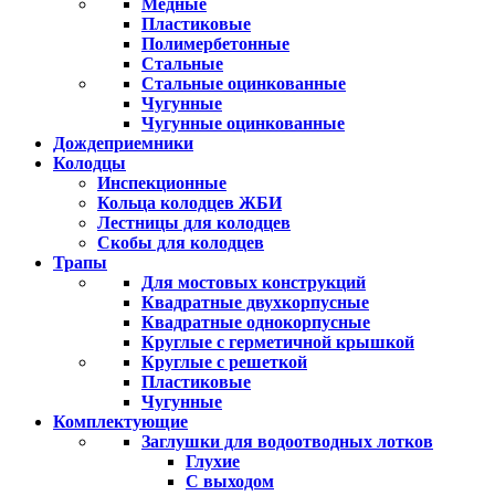
Медные
Пластиковые
Полимербетонные
Стальные
Стальные оцинкованные
Чугунные
Чугунные оцинкованные
Дождеприемники
Колодцы
Инспекционные
Кольца колодцев ЖБИ
Лестницы для колодцев
Скобы для колодцев
Трапы
Для мостовых конструкций
Квадратные двухкорпусные
Квадратные однокорпусные
Круглые с герметичной крышкой
Круглые с решеткой
Пластиковые
Чугунные
Комплектующие
Заглушки для водоотводных лотков
Глухие
С выходом