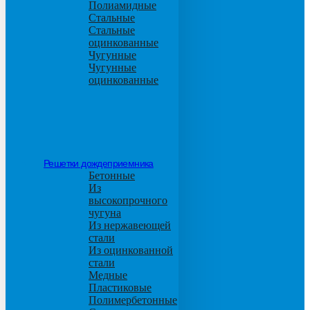
Полиамидные
Стальные
Стальные
оцинкованные
Чугунные
Чугунные
оцинкованные
Решетки дождеприемника
Бетонные
Из
высокопрочного
чугуна
Из нержавеющей
стали
Из оцинкованной
стали
Медные
Пластиковые
Полимербетонные