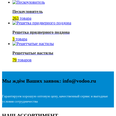
Пескоуловитель
263
товара
Решетка придверного поддона
3
товара
Решетчатые настилы
79
товаров
Мы ждём Ваших заявок: info@vodoo.ru
Гарантируем хорошую оптовую цену, качественный сервис и выгодные
условия сотрудничества
НАШ АССОРТИМЕНТ