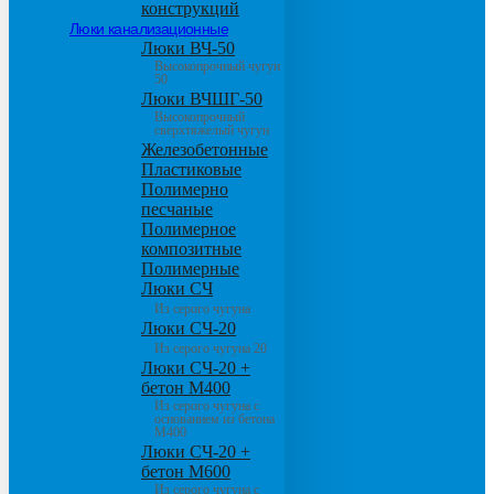
конструкций
Люки канализационные
Люки ВЧ-50
Высокопрочный чугун
50
Люки ВЧШГ-50
Высокопрочный
сверхтяжелый чугун
Железобетонные
Пластиковые
Полимерно
песчаные
Полимерное
композитные
Полимерные
Люки СЧ
Из серого чугуна
Люки СЧ-20
Из серого чугуна 20
Люки СЧ-20 +
бетон М400
Из серого чугуна с
основанием из бетона
М400
Люки СЧ-20 +
бетон М600
Из серого чугуна с