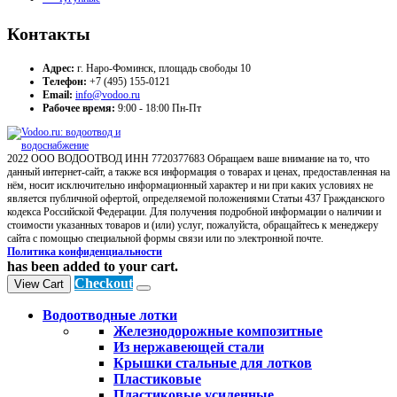
Контакты
Адрес:
г. Наро-Фоминск, площадь свободы 10
Телефон:
+7 (495) 155-0121
Email:
info@vodoo.ru
Рабочее время:
9:00 - 18:00 Пн-Пт
2022 ООО ВОДООТВОД ИНН 7720377683 Обращаем ваше внимание на то, что
данный интернет-сайт, а также вся информация о товарах и ценах, предоставленная на
нём, носит исключительно информационный характер и ни при каких условиях не
является публичной офертой, определяемой положениями Статьи 437 Гражданского
кодекса Российской Федерации. Для получения подробной информации о наличии и
стоимости указанных товаров и (или) услуг, пожалуйста, обращайтесь к менеджеру
сайта с помощью специальной формы связи или по электронной почте.
Политика конфиденциальности
has been added to your cart.
Checkout
View Cart
Водоотводные лотки
Железнодорожные композитные
Из нержавеющей стали
Крышки стальные для лотков
Пластиковые
Пластиковые усиленные