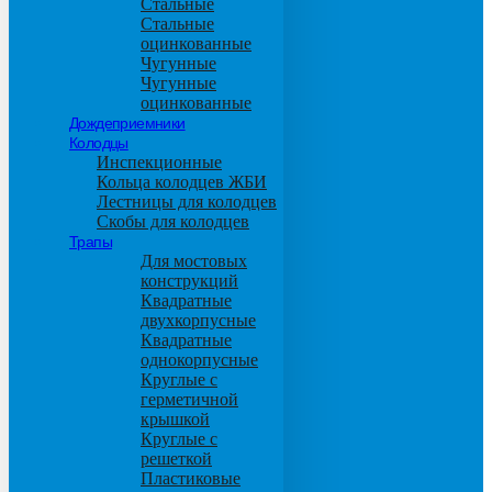
Стальные
Стальные
оцинкованные
Чугунные
Чугунные
оцинкованные
Дождеприемники
Колодцы
Инспекционные
Кольца колодцев ЖБИ
Лестницы для колодцев
Скобы для колодцев
Трапы
Для мостовых
конструкций
Квадратные
двухкорпусные
Квадратные
однокорпусные
Круглые с
герметичной
крышкой
Круглые с
решеткой
Пластиковые