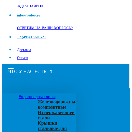
ЖДЕМ ЗАЯВОК:
info@vodoo.ru
ОТВЕТИМ НА ВАШИ ВОПРОСЫ:
+7 (495) 155-01-21
Доставка
Оплата
ЧТО У НАС ЕСТЬ:
Водоотводные лотки
Железнодорожные
композитные
Из нержавеющей
стали
Крышки
стальные для