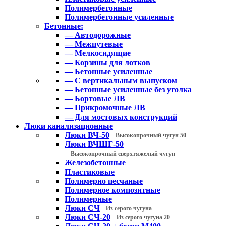
Полимербетонные
Полимербетонные усиленные
Бетонные:
— Автодорожные
— Межпутевые
— Мелкосидящие
— Корзины для лотков
— Бетонные усиленные
— С вертикальным выпуском
— Бетонные усиленные без уголка
— Бортовые ЛВ
— Прикромочные ЛВ
— Для мостовых конструкций
Люки канализационные
Люки ВЧ-50
Высокопрочный чугун 50
Люки ВЧШГ-50
Высокопрочный сверхтяжелый чугун
Железобетонные
Пластиковые
Полимерно песчаные
Полимерное композитные
Полимерные
Люки СЧ
Из серого чугуна
Люки СЧ-20
Из серого чугуна 20