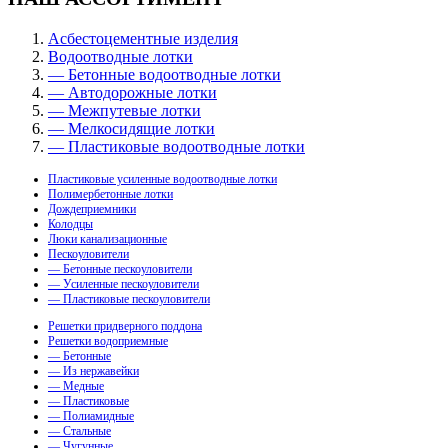
Асбестоцементные изделия
Водоотводные лотки
— Бетонные водоотводные лотки
— Автодорожные лотки
— Межпутевые лотки
— Мелкосидящие лотки
— Пластиковые водоотводные лотки
Пластиковые усиленные водоотводные лотки
Полимербетонные лотки
Дождеприемники
Колодцы
Люки канализационные
Пескоуловители
— Бетонные пескоуловители
— Усиленные пескоуловители
— Пластиковые пескоуловители
Решетки придверного поддона
Решетки водоприемные
— Бетонные
— Из нержавейки
— Медные
— Пластиковые
— Полиамидные
— Стальные
— Чугунные