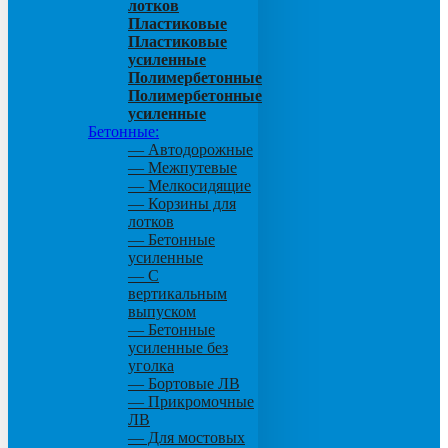
лотков
Пластиковые
Пластиковые
усиленные
Полимербетонные
Полимербетонные
усиленные
Бетонные:
— Автодорожные
— Межпутевые
— Мелкосидящие
— Корзины для
лотков
— Бетонные
усиленные
— С
вертикальным
выпуском
— Бетонные
усиленные без
уголка
— Бортовые ЛВ
— Прикромочные
ЛВ
— Для мостовых