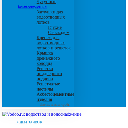
Чугунные
Комплектующие
Заглушки для
водоотводных
лотков
Глухие
С выходом
Крепеж для
водоотводных
лотков и решеток
Крышка
дренажного
колодца
Решетка
придверного
поддона
Решетчатые
настилы
Асбестоцементные
изделия
Листы, плиты, трубы
ЖДЕМ ЗАЯВОК: