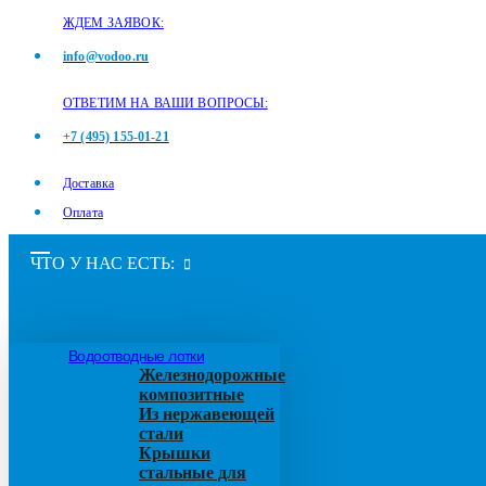
ЖДЕМ ЗАЯВОК:
info@vodoo.ru
ОТВЕТИМ НА ВАШИ ВОПРОСЫ:
+7 (495) 155-01-21
Доставка
Оплата
ЧТО У НАС ЕСТЬ:
Водоотводные лотки
Железнодорожные
композитные
Из нержавеющей
стали
Крышки
стальные для