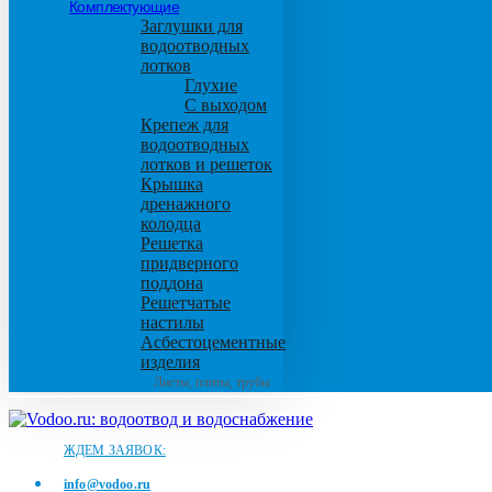
Комплектующие
Заглушки для
водоотводных
лотков
Глухие
С выходом
Крепеж для
водоотводных
лотков и решеток
Крышка
дренажного
колодца
Решетка
придверного
поддона
Решетчатые
настилы
Асбестоцементные
изделия
Листы, плиты, трубы
ЖДЕМ ЗАЯВОК:
info@vodoo.ru