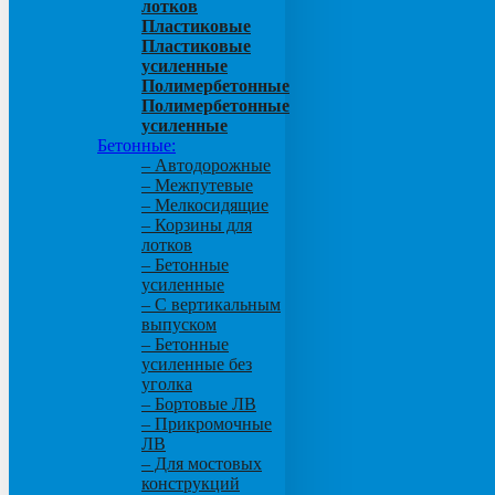
лотков
Пластиковые
Пластиковые
усиленные
Полимербетонные
Полимербетонные
усиленные
Бетонные:
– Автодорожные
– Межпутевые
– Мелкосидящие
– Корзины для
лотков
– Бетонные
усиленные
– С вертикальным
выпуском
– Бетонные
усиленные без
уголка
– Бортовые ЛВ
– Прикромочные
ЛВ
– Для мостовых
конструкций