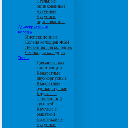
Стальные
оцинкованные
Чугунные
Чугунные
оцинкованные
Дождеприемники
Колодцы
Инспекционные
Кольца колодцев ЖБИ
Лестницы для колодцев
Скобы для колодцев
Трапы
Для мостовых
конструкций
Квадратные
двухкорпусные
Квадратные
однокорпусные
Круглые с
герметичной
крышкой
Круглые с
решеткой
Пластиковые
Чугунные