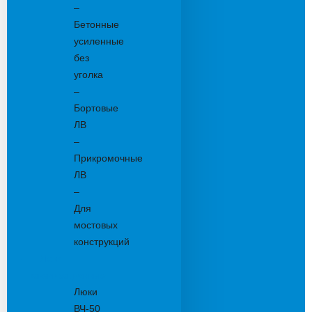
–
Бетонные
усиленные
без
уголка
–
Бортовые
ЛВ
–
Прикромочные
ЛВ
–
Для
мостовых
конструкций
Люки
канализационные
Люки
ВЧ-50