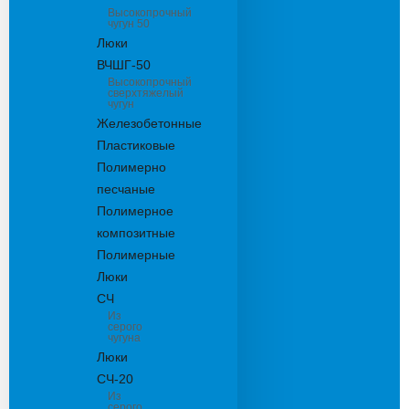
Высокопрочный
чугун 50
Люки
ВЧШГ-50
Высокопрочный
сверхтяжелый
чугун
Железобетонные
Пластиковые
Полимерно
песчаные
Полимерное
композитные
Полимерные
Люки
СЧ
Из
серого
чугуна
Люки
СЧ-20
Из
серого