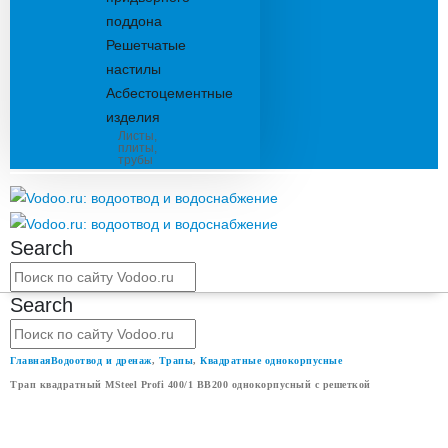
поддона
Решетчатые
настилы
Асбестоцементные
изделия
Листы,
плиты,
трубы
Search
Search
Главная
Водоотвод и дренаж
,
Трапы
,
Квадратные однокорпусные
Трап квадратный MSteel Profi 400/1 ВВ200 однокорпусный с решеткой
ТРАП КВАДРАТНЫЙ MSTEEL