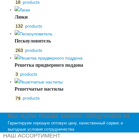
18
products
Люки
132
products
Пескоуловитель
263
products
Решетка придверного поддона
3
products
Решетчатые настилы
79
products
Мы ждём Ваших заявок: info@vodoo.ru
Гарантируем хорошую оптовую цену, качественный сервис и
выгодные условия сотрудничества
НАШ АССОРТИМЕНТ