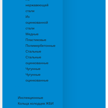
нержавеющей
стали
Из
оцинкованной
стали
Медные
Пластиковые
Полимербетонные
Стальные
Стальные
оцинкованные
Чугунные
Чугунные
оцинкованные
Дождеприемники
Колодцы
Инспекционные
Кольца колодцев ЖБИ