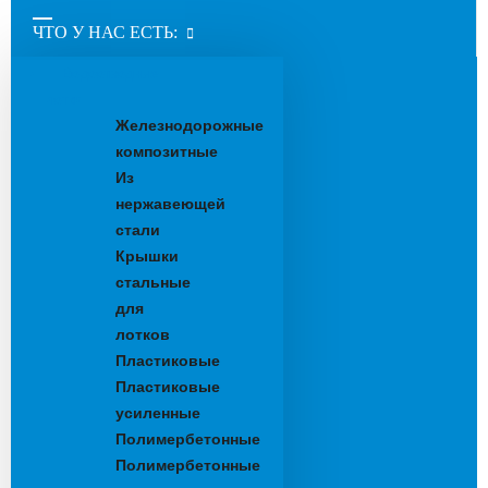
ЧТО У НАС ЕСТЬ:
Водоотводные
лотки
Железнодорожные
композитные
Из
нержавеющей
стали
Крышки
стальные
для
лотков
Пластиковые
Пластиковые
усиленные
Полимербетонные
Полимербетонные