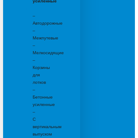
усиленные
Бетонные:
–
Автодорожные
–
Межпутевые
–
Мелкосидящие
–
Корзины
для
лотков
–
Бетонные
усиленные
–
С
вертикальным
выпуском