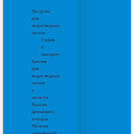
Комплектующие
Заглушки
для
водоотводных
лотков
Глухие
С
выходом
Крепеж
для
водоотводных
лотков
и
решеток
Крышка
дренажного
колодца
Решетка
придверного