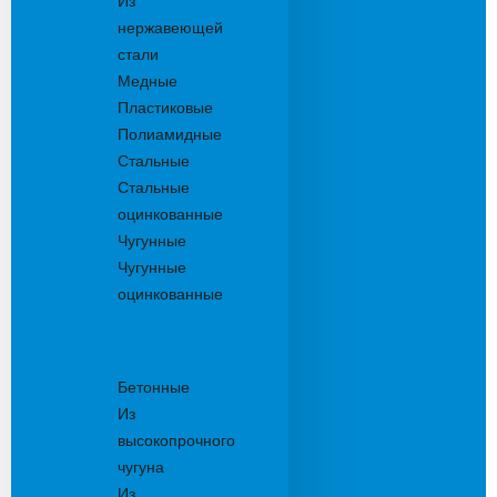
Из
нержавеющей
стали
Медные
Пластиковые
Полиамидные
Стальные
Стальные
оцинкованные
Чугунные
Чугунные
оцинкованные
Решетки
дождеприемника
Бетонные
Из
высокопрочного
чугуна
Из