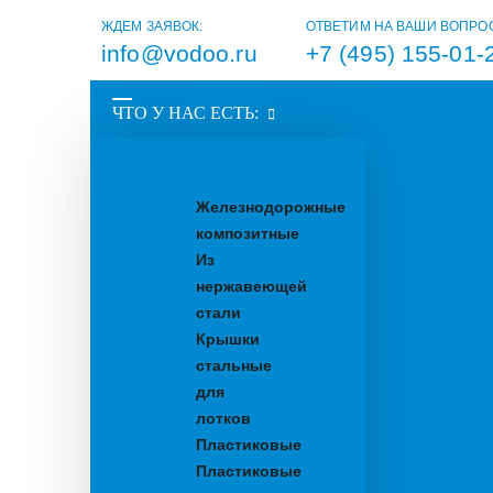
ЖДЕМ ЗАЯВОК:
ОТВЕТИМ НА ВАШИ ВОПРО
info@vodoo.ru
+7 (495) 155-01-
ЧТО У НАС ЕСТЬ:
Водоотводные
лотки
Железнодорожные
композитные
Из
нержавеющей
стали
Крышки
стальные
для
лотков
Пластиковые
Пластиковые