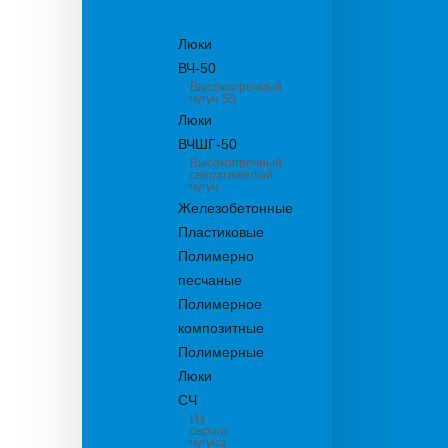
канализационные
Люки
ВЧ-50
Высокопрочный
чугун 50
Люки
ВЧШГ-50
Высокопрочный
сверхтяжелый
чугун
Железобетонные
Пластиковые
Полимерно
песчаные
Полимерное
композитные
Полимерные
Люки
СЧ
Из
серого
чугуна