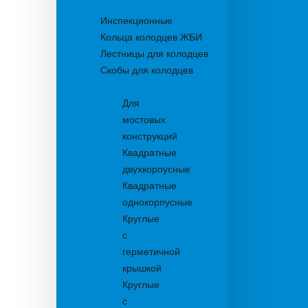
Колодцы
Инспекционные
Кольца колодцев ЖБИ
Лестницы для колодцев
Скобы для колодцев
Трапы
Для
мостовых
конструкций
Квадратные
двухкорпусные
Квадратные
однокорпусные
Круглые
с
герметичной
крышкой
Круглые
с