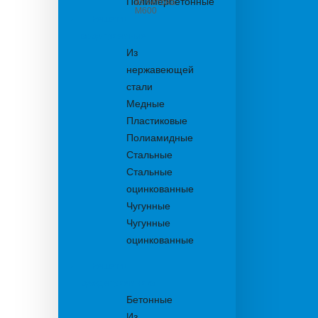
Полимербетонные
из бетона
М600
Решетки
водоприемные
Из
нержавеющей
стали
Медные
Пластиковые
Полиамидные
Стальные
Стальные
оцинкованные
Чугунные
Чугунные
оцинкованные
Решетки
дождеприемника
Бетонные
Из