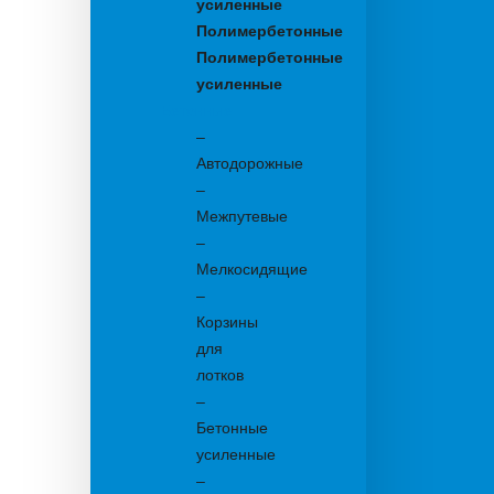
усиленные
Полимербетонные
Полимербетонные
усиленные
Бетонные:
–
Автодорожные
–
Межпутевые
–
Мелкосидящие
–
Корзины
для
лотков
–
Бетонные
усиленные
–