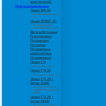
конструкций
Люки канализационные
Люки ВЧ-50
Высокопрочный чугун
50
Люки ВЧШГ-50
Высокопрочный
сверхтяжелый чугун
Железобетонные
Пластиковые
Полимерно
песчаные
Полимерное
композитные
Полимерные
Люки СЧ
Из серого чугуна
Люки СЧ-20
Из серого чугуна 20
Люки СЧ-20 +
бетон М400
Из серого чугуна с
основанием из бетона
М400
Люки СЧ-20 +
бетон М600
Из серого чугуна с