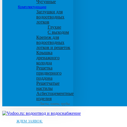
Чугунные
Комплектующие
Заглушки для
водоотводных
лотков
Глухие
С выходом
Крепеж для
водоотводных
лотков и решеток
Крышка
дренажного
колодца
Решетка
придверного
поддона
Решетчатые
настилы
Асбестоцементные
изделия
Листы, плиты, трубы
ЖДЕМ ЗАЯВОК: