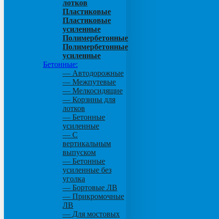
лотков
Пластиковые
Пластиковые
усиленные
Полимербетонные
Полимербетонные
усиленные
Бетонные:
— Автодорожные
— Межпутевые
— Мелкосидящие
— Корзины для
лотков
— Бетонные
усиленные
— С
вертикальным
выпуском
— Бетонные
усиленные без
уголка
— Бортовые ЛВ
— Прикромочные
ЛВ
— Для мостовых