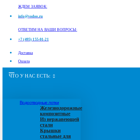
ЖДЕМ ЗАЯВОК:
info@vodoo.ru
ОТВЕТИМ НА ВАШИ ВОПРОСЫ:
+7 (495) 155-01-21
Доставка
Оплата
ЧТО У НАС ЕСТЬ:
Водоотводные лотки
Железнодорожные
композитные
Из нержавеющей
стали
Крышки
стальные для