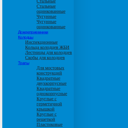
Стальные
Стальные
оцинкованные
Чугунные
Чугунные
оцинкованные
Дождеприемники
Колодцы
Инспекционные
Кольца колодцев ЖБИ
Лестницы для колодцев
Скобы для колодцев
Трапы
Для мостовых
конструкций
Квадратные
двухкорпусные
Квадратные
однокорпусные
Круглые с
герметичной
крышкой
Круглые с
решеткой
Пластиковые