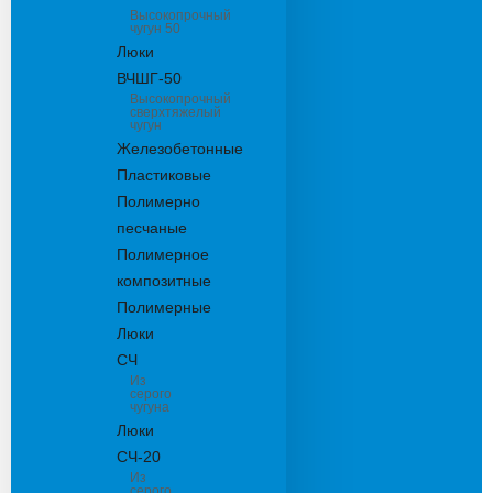
Высокопрочный
чугун 50
Люки
ВЧШГ-50
Высокопрочный
сверхтяжелый
чугун
Железобетонные
Пластиковые
Полимерно
песчаные
Полимерное
композитные
Полимерные
Люки
СЧ
Из
серого
чугуна
Люки
СЧ-20
Из
серого