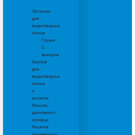
Комплектующие
Заглушки
для
водоотводных
лотков
Глухие
С
выходом
Крепеж
для
водоотводных
лотков
и
решеток
Крышка
дренажного
колодца
Решетка
придверного