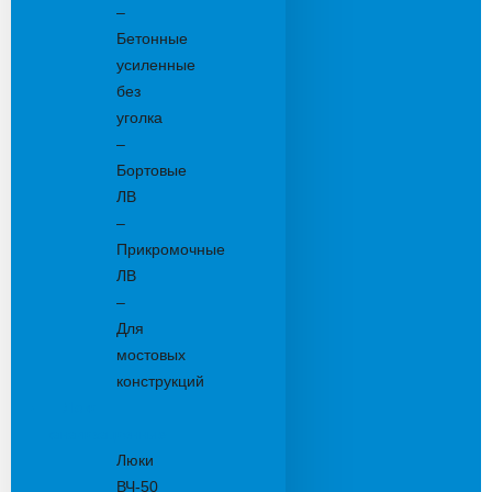
–
Бетонные
усиленные
без
уголка
–
Бортовые
ЛВ
–
Прикромочные
ЛВ
–
Для
мостовых
конструкций
Люки
канализационные
Люки
ВЧ-50