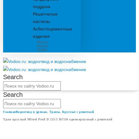
поддона
Решетчатые
настилы
Асбестоцементные
изделия
Листы,
плиты,
трубы
Search
Search
Главная
Водоотвод и дренаж
,
Трапы
,
Круглые с решеткой
Трап круглый MSteel Profi D 255/1 ВГ110 однокорпусный с решеткой
ТРАП КРУГЛЫЙ MSTEEL PROFI