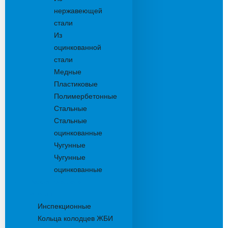
нержавеющей
стали
Из
оцинкованной
стали
Медные
Пластиковые
Полимербетонные
Стальные
Стальные
оцинкованные
Чугунные
Чугунные
оцинкованные
Дождеприемники
Колодцы
Инспекционные
Кольца колодцев ЖБИ