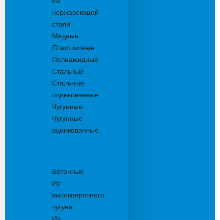
Из
нержавеющей
стали
Медные
Пластиковые
Полиамидные
Стальные
Стальные
оцинкованные
Чугунные
Чугунные
оцинкованные
Решетки
дождеприемника
Бетонные
Из
высокопрочного
чугуна
Из