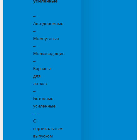
усиленные
Бетонные:
–
Автодорожные
–
Межпутевые
–
Мелкосидящие
–
Корзины
для
лотков
–
Бетонные
усиленные
–
С
вертикальным
выпуском