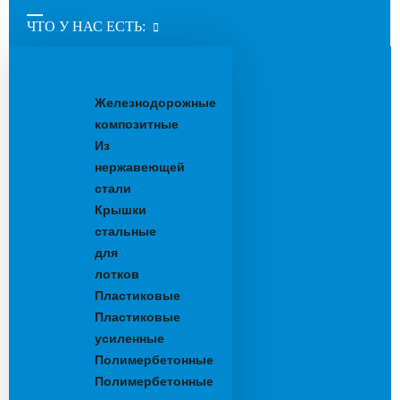
ЧТО У НАС ЕСТЬ:
Водоотводные
лотки
Железнодорожные
композитные
Из
нержавеющей
стали
Крышки
стальные
для
лотков
Пластиковые
Пластиковые
усиленные
Полимербетонные
Полимербетонные