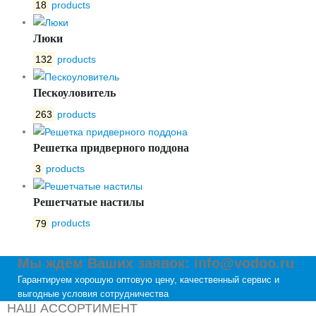
18
products
Люки
132
products
Пескоуловитель
263
products
Решетка придверного поддона
3
products
Решетчатые настилы
79
products
Мы ждём Ваших заявок: info@vodoo.ru
Гарантируем хорошую оптовую цену, качественный сервис и
выгодные условия сотрудничества
НАШ АССОРТИМЕНТ