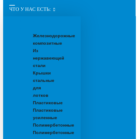
ЧТО У НАС ЕСТЬ:
Водоотводные
лотки
Железнодорожные
композитные
Из
нержавеющей
стали
Крышки
стальные
для
лотков
Пластиковые
Пластиковые
усиленные
Полимербетонные
Полимербетонные