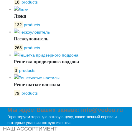
18
products
Люки
132
products
Пескоуловитель
263
products
Решетка придверного поддона
3
products
Решетчатые настилы
79
products
Мы ждём Ваших заявок: info@vodoo.ru
Гарантируем хорошую оптовую цену, качественный сервис и
выгодные условия сотрудничества
НАШ АССОРТИМЕНТ