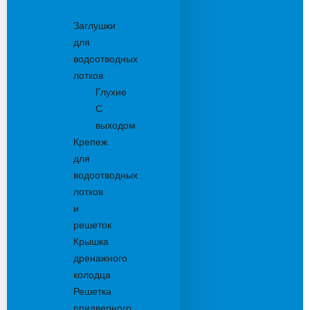
Комплектующие
Заглушки
для
водоотводных
лотков
Глухие
С
выходом
Крепеж
для
водоотводных
лотков
и
решеток
Крышка
дренажного
колодца
Решетка
придверного