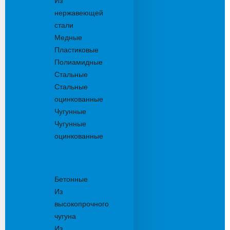
Из
нержавеющей
стали
Медные
Пластиковые
Полиамидные
Стальные
Стальные
оцинкованные
Чугунные
Чугунные
оцинкованные
Решетки
дождеприемника
Бетонные
Из
высокопрочного
чугуна
Из