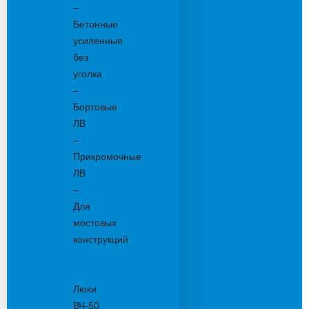
–
Бетонные
усиленные
без
уголка
–
Бортовые
ЛВ
–
Прикромочные
ЛВ
–
Для
мостовых
конструкций
Люки
канализационные
Люки
ВЧ-50