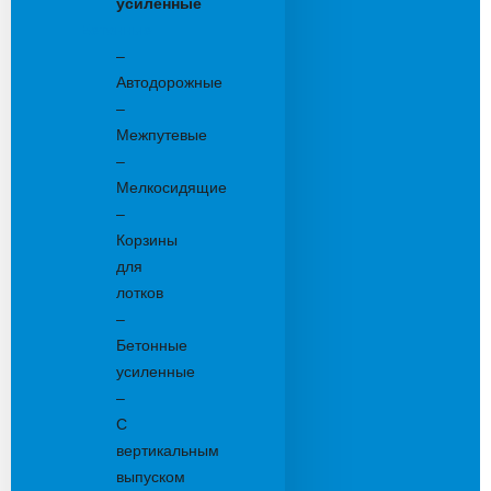
усиленные
Бетонные:
–
Автодорожные
–
Межпутевые
–
Мелкосидящие
–
Корзины
для
лотков
–
Бетонные
усиленные
–
С
вертикальным
выпуском