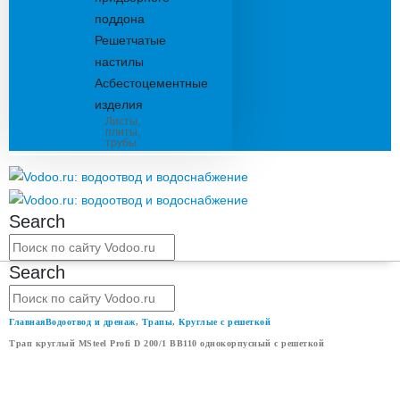
поддона
Решетчатые
настилы
Асбестоцементные
изделия
Листы,
плиты,
трубы
Search
Search
Главная
Водоотвод и дренаж
,
Трапы
,
Круглые с решеткой
Трап круглый MSteel Profi D 200/1 ВВ110 однокорпусный с решеткой
ТРАП КРУГЛЫЙ MSTEEL PROFI