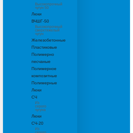
Высокопрочный
чугун 50
Люки
ВЧШГ-50
Высокопрочный
сверхтяжелый
чугун
Железобетонные
Пластиковые
Полимерно
песчаные
Полимерное
композитные
Полимерные
Люки
СЧ
Из
серого
чугуна
Люки
СЧ-20
Из
серого