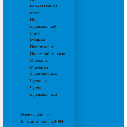
нержавеющей
стали
Из
оцинкованной
стали
Медные
Пластиковые
Полимербетонные
Стальные
Стальные
оцинкованные
Чугунные
Чугунные
оцинкованные
Дождеприемники
Колодцы
Инспекционные
Кольца колодцев ЖБИ