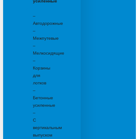
усиленные
Бетонные:
–
Автодорожные
–
Межпутевые
–
Мелкосидящие
–
Корзины
для
лотков
–
Бетонные
усиленные
–
С
вертикальным
выпуском