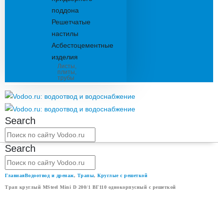
поддона
Решетчатые
настилы
Асбестоцементные
изделия
Листы,
плиты,
трубы
Search
Search
Главная
Водоотвод и дренаж
,
Трапы
,
Круглые с решеткой
Трап круглый MSteel Mini D 200/1 ВГ110 однокорпусный с решеткой
ТРАП КРУГЛЫЙ MSTEEL MINI