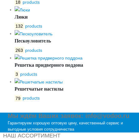
18
products
Люки
132
products
Пескоуловитель
263
products
Решетка придверного поддона
3
products
Решетчатые настилы
79
products
Мы ждём Ваших заявок: info@vodoo.ru
Гарантируем хорошую оптовую цену, качественный сервис и
выгодные условия сотрудничества
НАШ АССОРТИМЕНТ