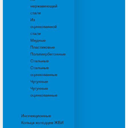
нержавеющей
стали
Из
оцинкованной
стали
Медные
Пластиковые
Полимербетонные
Стальные
Стальные
оцинкованные
Чугунные
Чугунные
оцинкованные
Дождеприемники
Колодцы
Инспекционные
Кольца колодцев ЖБИ