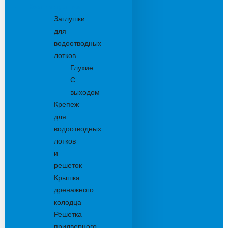
Комплектующие
Заглушки
для
водоотводных
лотков
Глухие
С
выходом
Крепеж
для
водоотводных
лотков
и
решеток
Крышка
дренажного
колодца
Решетка
придверного