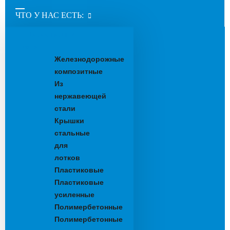
ЧТО У НАС ЕСТЬ:
Водоотводные
лотки
Железнодорожные
композитные
Из
нержавеющей
стали
Крышки
стальные
для
лотков
Пластиковые
Пластиковые
усиленные
Полимербетонные
Полимербетонные