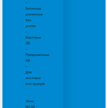
–
Бетонные
усиленные
без
уголка
–
Бортовые
ЛВ
–
Прикромочные
ЛВ
–
Для
мостовых
конструкций
Люки
канализационные
Люки
ВЧ-50