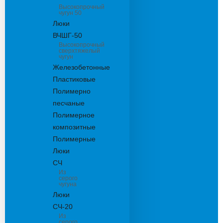
Высокопрочный
чугун 50
Люки
ВЧШГ-50
Высокопрочный
сверхтяжелый
чугун
Железобетонные
Пластиковые
Полимерно
песчаные
Полимерное
композитные
Полимерные
Люки
СЧ
Из
серого
чугуна
Люки
СЧ-20
Из
серого