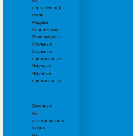
Из
нержавеющей
стали
Медные
Пластиковые
Полиамидные
Стальные
Стальные
оцинкованные
Чугунные
Чугунные
оцинкованные
Решетки
дождеприемника
Бетонные
Из
высокопрочного
чугуна
Из