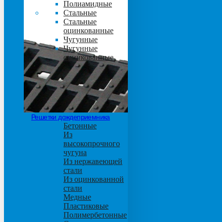
Полиамидные
Стальные
Стальные
оцинкованные
Чугунные
Чугунные
оцинкованные
Решетки дождеприемника
Бетонные
Из
высокопрочного
чугуна
Из нержавеющей
стали
Из оцинкованной
стали
Медные
Пластиковые
Полимербетонные