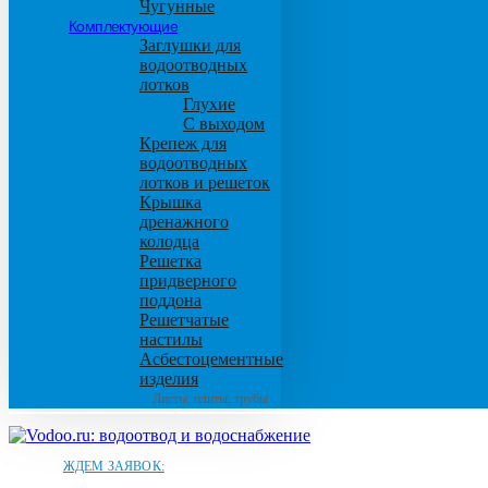
Чугунные
Комплектующие
Заглушки для
водоотводных
лотков
Глухие
С выходом
Крепеж для
водоотводных
лотков и решеток
Крышка
дренажного
колодца
Решетка
придверного
поддона
Решетчатые
настилы
Асбестоцементные
изделия
Листы, плиты, трубы
ЖДЕМ ЗАЯВОК: