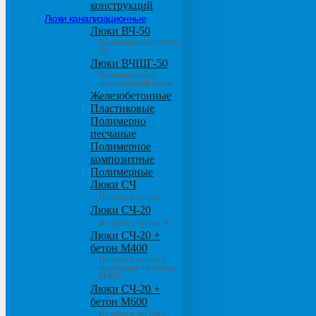
конструкций
Люки канализационные
Люки ВЧ-50
Высокопрочный чугун
50
Люки ВЧШГ-50
Высокопрочный
сверхтяжелый чугун
Железобетонные
Пластиковые
Полимерно
песчаные
Полимерное
композитные
Полимерные
Люки СЧ
Из серого чугуна
Люки СЧ-20
Из серого чугуна 20
Люки СЧ-20 +
бетон М400
Из серого чугуна с
основанием из бетона
М400
Люки СЧ-20 +
бетон М600
Из серого чугуна с