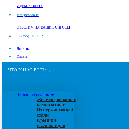
ЖДЕМ ЗАЯВОК:
info@vodoo.ru
ОТВЕТИМ НА ВАШИ ВОПРОСЫ:
+7 (495) 155-01-21
Доставка
Оплата
ЧТО У НАС ЕСТЬ:
Водоотводные лотки
Железнодорожные
композитные
Из нержавеющей
стали
Крышки
стальные для