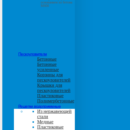
основанием из бетона
М600
Пескоуловители
Бетонные
Бетонные
усиленные
Корзины для
пескоуловителей
Крышки для
пескоуловителей
Пластиковые
Полимербетонные
Решетки водоприемные
Из нержавеющей
стали
Медные
Пластиковые