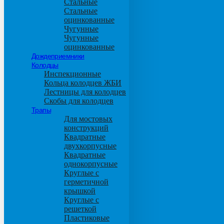
Стальные
Стальные
оцинкованные
Чугунные
Чугунные
оцинкованные
Дождеприемники
Колодцы
Инспекционные
Кольца колодцев ЖБИ
Лестницы для колодцев
Скобы для колодцев
Трапы
Для мостовых
конструкций
Квадратные
двухкорпусные
Квадратные
однокорпусные
Круглые с
герметичной
крышкой
Круглые с
решеткой
Пластиковые