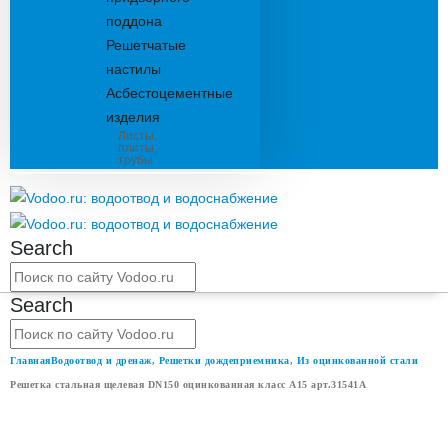
поддона
Решетчатые
настилы
Асбестоцементные
изделия
Листы,
плиты,
трубы
Search
Search
Главная
Водоотвод и дренаж
,
Решетки дождеприемника
,
Из оцинкованной стали
Решетка стальная щелевая DN150 оцинкованная класс А15 арт.31541А
РЕШЕТКА СТАЛЬНАЯ