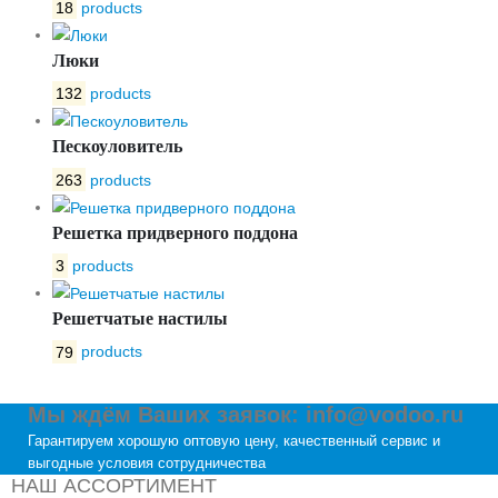
18
products
Люки
132
products
Пескоуловитель
263
products
Решетка придверного поддона
3
products
Решетчатые настилы
79
products
Мы ждём Ваших заявок: info@vodoo.ru
Гарантируем хорошую оптовую цену, качественный сервис и
выгодные условия сотрудничества
НАШ АССОРТИМЕНТ