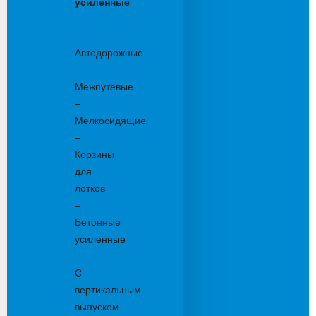
усиленные
Бетонные:
–
Автодорожные
–
Межпутевые
–
Мелкосидящие
–
Корзины
для
лотков
–
Бетонные
усиленные
–
С
вертикальным
выпуском