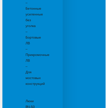
–
Бетонные
усиленные
без
уголка
–
Бортовые
ЛВ
–
Прикромочные
ЛВ
–
Для
мостовых
конструкций
Люки
канализационные
Люки
ВЧ-50