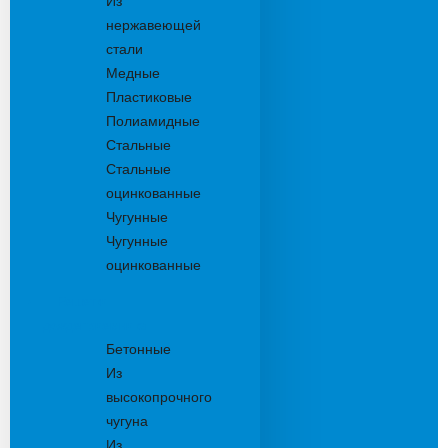
Из
нержавеющей
стали
Медные
Пластиковые
Полиамидные
Стальные
Стальные
оцинкованные
Чугунные
Чугунные
оцинкованные
Решетки
дождеприемника
Бетонные
Из
высокопрочного
чугуна
Из