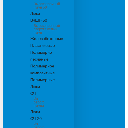
Высокопрочный
чугун 50
Люки
ВЧШГ-50
Высокопрочный
сверхтяжелый
чугун
Железобетонные
Пластиковые
Полимерно
песчаные
Полимерное
композитные
Полимерные
Люки
СЧ
Из
серого
чугуна
Люки
СЧ-20
Из
серого