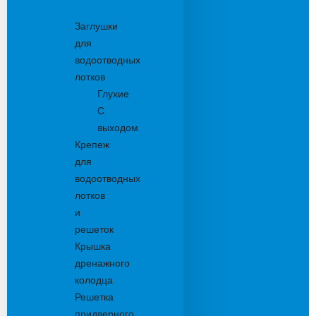
Комплектующие
Заглушки
для
водоотводных
лотков
Глухие
С
выходом
Крепеж
для
водоотводных
лотков
и
решеток
Крышка
дренажного
колодца
Решетка
придверного