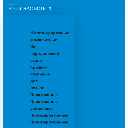
ЧТО У НАС ЕСТЬ:
Водоотводные
лотки
Железнодорожные
композитные
Из
нержавеющей
стали
Крышки
стальные
для
лотков
Пластиковые
Пластиковые
усиленные
Полимербетонные
Полимербетонные