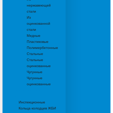
нержавеющей
стали
Из
оцинкованной
стали
Медные
Пластиковые
Полимербетонные
Стальные
Стальные
оцинкованные
Чугунные
Чугунные
оцинкованные
Дождеприемники
Колодцы
Инспекционные
Кольца колодцев ЖБИ