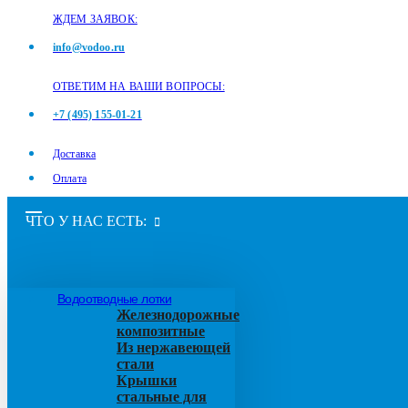
ЖДЕМ ЗАЯВОК:
info@vodoo.ru
ОТВЕТИМ НА ВАШИ ВОПРОСЫ:
+7 (495) 155-01-21
Доставка
Оплата
ЧТО У НАС ЕСТЬ:
Водоотводные лотки
Железнодорожные
композитные
Из нержавеющей
стали
Крышки
стальные для