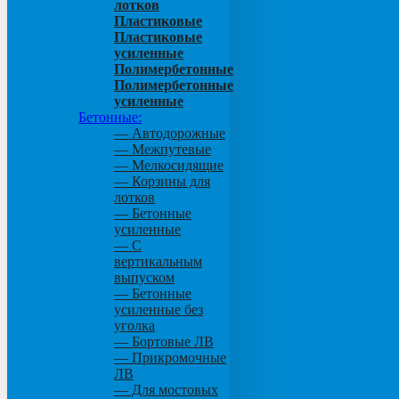
лотков
Пластиковые
Пластиковые
усиленные
Полимербетонные
Полимербетонные
усиленные
Бетонные:
— Автодорожные
— Межпутевые
— Мелкосидящие
— Корзины для
лотков
— Бетонные
усиленные
— С
вертикальным
выпуском
— Бетонные
усиленные без
уголка
— Бортовые ЛВ
— Прикромочные
ЛВ
— Для мостовых