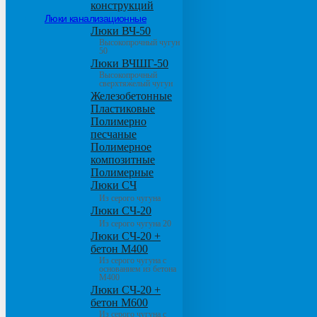
конструкций
Люки канализационные
Люки ВЧ-50
Высокопрочный чугун
50
Люки ВЧШГ-50
Высокопрочный
сверхтяжелый чугун
Железобетонные
Пластиковые
Полимерно
песчаные
Полимерное
композитные
Полимерные
Люки СЧ
Из серого чугуна
Люки СЧ-20
Из серого чугуна 20
Люки СЧ-20 +
бетон М400
Из серого чугуна с
основанием из бетона
М400
Люки СЧ-20 +
бетон М600
Из серого чугуна с