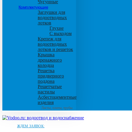
Чугунные
Комплектующие
Заглушки для
водоотводных
лотков
Глухие
С выходом
Крепеж для
водоотводных
лотков и решеток
Крышка
дренажного
колодца
Решетка
придверного
поддона
Решетчатые
настилы
Асбестоцементные
изделия
Листы, плиты, трубы
ЖДЕМ ЗАЯВОК: