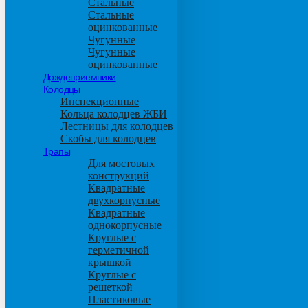
Стальные
Стальные
оцинкованные
Чугунные
Чугунные
оцинкованные
Дождеприемники
Колодцы
Инспекционные
Кольца колодцев ЖБИ
Лестницы для колодцев
Скобы для колодцев
Трапы
Для мостовых
конструкций
Квадратные
двухкорпусные
Квадратные
однокорпусные
Круглые с
герметичной
крышкой
Круглые с
решеткой
Пластиковые