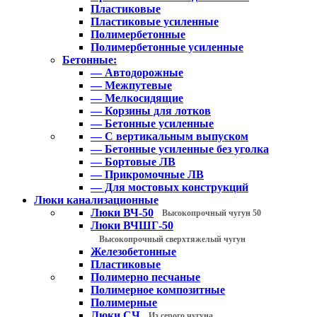
Пластиковые
Пластиковые усиленные
Полимербетонные
Полимербетонные усиленные
Бетонные:
— Автодорожные
— Межпутевые
— Мелкосидящие
— Корзины для лотков
— Бетонные усиленные
— С вертикальным выпуском
— Бетонные усиленные без уголка
— Бортовые ЛВ
— Прикромочные ЛВ
— Для мостовых конструкций
Люки канализационные
Люки ВЧ-50
Высокопрочный чугун 50
Люки ВЧШГ-50
Высокопрочный сверхтяжелый чугун
Железобетонные
Пластиковые
Полимерно песчаные
Полимерное композитные
Полимерные
Люки СЧ
Из серого чугуна