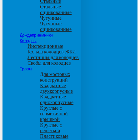
Стальные
Стальные
оцинкованные
Чугунные
Чугунные
оцинкованные
Дождеприемники
Колодцы
Инспекционные
Кольца колодцев ЖБИ
Лестницы для колодцев
Скобы для колодцев
Трапы
Для мостовых
конструкций
Квадратные
двухкорпусные
Квадратные
однокорпусные
Круглые с
герметичной
крышкой
Круглые с
решеткой
Пластиковые