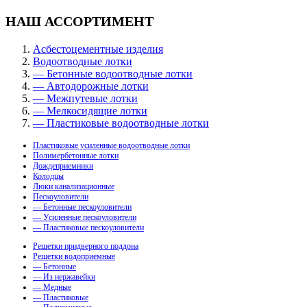
НАШ АССОРТИМЕНТ
Асбестоцементные изделия
Водоотводные лотки
— Бетонные водоотводные лотки
— Автодорожные лотки
— Межпутевые лотки
— Мелкосидящие лотки
— Пластиковые водоотводные лотки
Пластиковые усиленные водоотводные лотки
Полимербетонные лотки
Дождеприемники
Колодцы
Люки канализационные
Пескоуловители
— Бетонные пескоуловители
— Усиленные пескоуловители
— Пластиковые пескоуловители
Решетки придверного поддона
Решетки водоприемные
— Бетонные
— Из нержавейки
— Медные
— Пластиковые