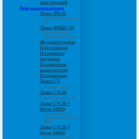
конструкций
Люки канализационные
Люки ВЧ-50
Высокопрочный чугун
50
Люки ВЧШГ-50
Высокопрочный
сверхтяжелый чугун
Железобетонные
Пластиковые
Полимерно
песчаные
Полимерное
композитные
Полимерные
Люки СЧ
Из серого чугуна
Люки СЧ-20
Из серого чугуна 20
Люки СЧ-20 +
бетон М400
Из серого чугуна с
основанием из бетона
М400
Люки СЧ-20 +
бетон М600
Из серого чугуна с