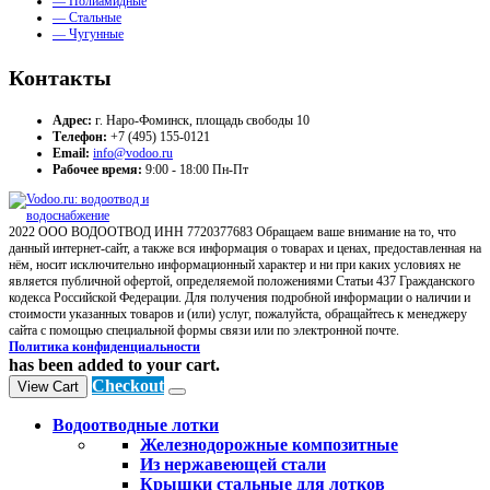
— Полиамидные
— Стальные
— Чугунные
Контакты
Адрес:
г. Наро-Фоминск, площадь свободы 10
Телефон:
+7 (495) 155-0121
Email:
info@vodoo.ru
Рабочее время:
9:00 - 18:00 Пн-Пт
2022 ООО ВОДООТВОД ИНН 7720377683 Обращаем ваше внимание на то, что
данный интернет-сайт, а также вся информация о товарах и ценах, предоставленная на
нём, носит исключительно информационный характер и ни при каких условиях не
является публичной офертой, определяемой положениями Статьи 437 Гражданского
кодекса Российской Федерации. Для получения подробной информации о наличии и
стоимости указанных товаров и (или) услуг, пожалуйста, обращайтесь к менеджеру
сайта с помощью специальной формы связи или по электронной почте.
Политика конфиденциальности
has been added to your cart.
Checkout
View Cart
Водоотводные лотки
Железнодорожные композитные
Из нержавеющей стали
Крышки стальные для лотков