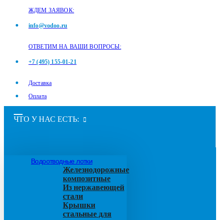
ЖДЕМ ЗАЯВОК:
info@vodoo.ru
ОТВЕТИМ НА ВАШИ ВОПРОСЫ:
+7 (495) 155-01-21
Доставка
Оплата
ЧТО У НАС ЕСТЬ:
Водоотводные лотки
Железнодорожные
композитные
Из нержавеющей
стали
Крышки
стальные для