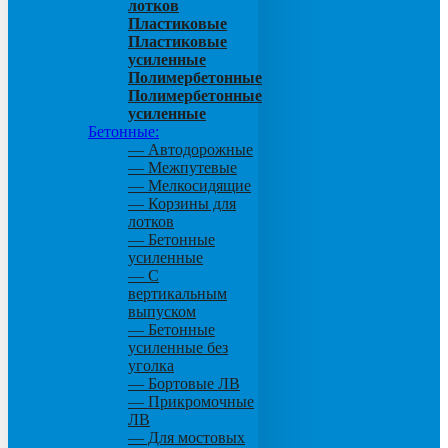
лотков
Пластиковые
Пластиковые
усиленные
Полимербетонные
Полимербетонные
усиленные
Бетонные:
— Автодорожные
— Межпутевые
— Мелкосидящие
— Корзины для
лотков
— Бетонные
усиленные
— С
вертикальным
выпуском
— Бетонные
усиленные без
уголка
— Бортовые ЛВ
— Прикромочные
ЛВ
— Для мостовых