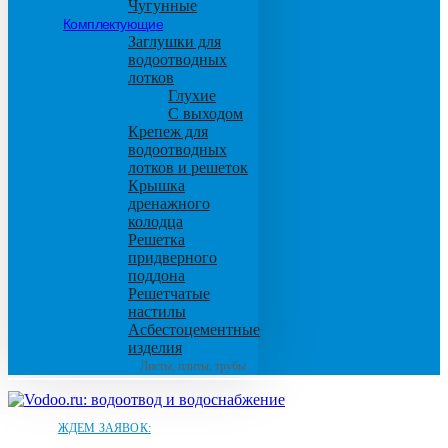
Чугунные
Комплектующие
Заглушки для
водоотводных
лотков
Глухие
С выходом
Крепеж для
водоотводных
лотков и решеток
Крышка
дренажного
колодца
Решетка
придверного
поддона
Решетчатые
настилы
Асбестоцементные
изделия
Листы, плиты, трубы
ЖДЕМ ЗАЯВОК: