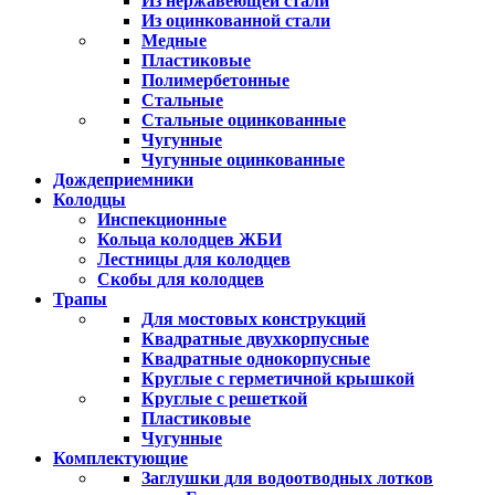
Из нержавеющей стали
Из оцинкованной стали
Медные
Пластиковые
Полимербетонные
Стальные
Стальные оцинкованные
Чугунные
Чугунные оцинкованные
Дождеприемники
Колодцы
Инспекционные
Кольца колодцев ЖБИ
Лестницы для колодцев
Скобы для колодцев
Трапы
Для мостовых конструкций
Квадратные двухкорпусные
Квадратные однокорпусные
Круглые с герметичной крышкой
Круглые с решеткой
Пластиковые
Чугунные
Комплектующие
Заглушки для водоотводных лотков