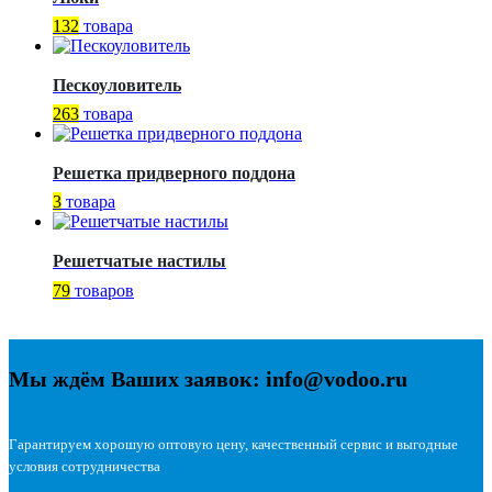
132
товара
Пескоуловитель
263
товара
Решетка придверного поддона
3
товара
Решетчатые настилы
79
товаров
Мы ждём Ваших заявок: info@vodoo.ru
Гарантируем хорошую оптовую цену, качественный сервис и выгодные
условия сотрудничества