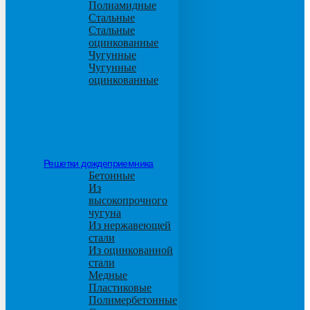
Полиамидные
Стальные
Стальные
оцинкованные
Чугунные
Чугунные
оцинкованные
Решетки дождеприемника
Бетонные
Из
высокопрочного
чугуна
Из нержавеющей
стали
Из оцинкованной
стали
Медные
Пластиковые
Полимербетонные