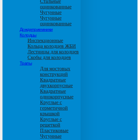
Стальные
оцинкованные
Чугунные
Чугунные
оцинкованные
Дождеприемники
Колодцы
Инспекционные
Кольца колодцев ЖБИ
Лестницы для колодцев
Скобы для колодцев
Трапы
Для мостовых
конструкций
Квадратные
двухкорпусные
Квадратные
однокорпусные
Круглые с
герметичной
крышкой
Круглые с
решеткой
Пластиковые
Чугунные