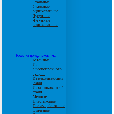
Стальные
Стальные
оцинкованные
Чугунные
Чугунные
оцинкованные
Решетки дождеприемника
Бетонные
Из
высокопрочного
чугуна
Из нержавеющей
стали
Из оцинкованной
стали
Медные
Пластиковые
Полимербетонные
Стальные