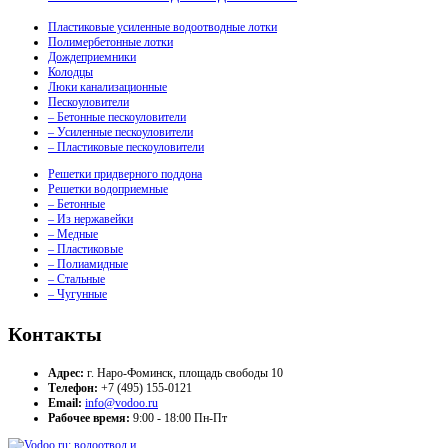
Пластиковые усиленные водоотводные лотки
Полимербетонные лотки
Дождеприемники
Колодцы
Люки канализационные
Пескоуловители
– Бетонные пескоуловители
– Усиленные пескоуловители
– Пластиковые пескоуловители
Решетки придверного поддона
Решетки водоприемные
– Бетонные
– Из нержавейки
– Медные
– Пластиковые
– Полиамидные
– Стальные
– Чугунные
Контакты
Адрес:
г. Наро-Фоминск, площадь свободы 10
Телефон:
+7 (495) 155-0121
Email:
info@vodoo.ru
Рабочее время:
9:00 - 18:00 Пн-Пт