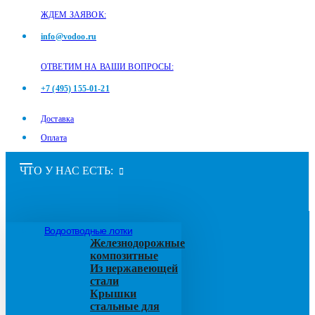
ЖДЕМ ЗАЯВОК:
info@vodoo.ru
ОТВЕТИМ НА ВАШИ ВОПРОСЫ:
+7 (495) 155-01-21
Доставка
Оплата
ЧТО У НАС ЕСТЬ:
Водоотводные лотки
Железнодорожные
композитные
Из нержавеющей
стали
Крышки
стальные для