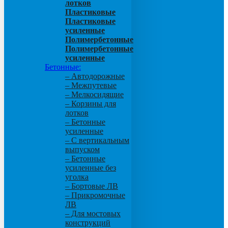
лотков
Пластиковые
Пластиковые
усиленные
Полимербетонные
Полимербетонные
усиленные
Бетонные:
– Автодорожные
– Межпутевые
– Мелкосидящие
– Корзины для
лотков
– Бетонные
усиленные
– С вертикальным
выпуском
– Бетонные
усиленные без
уголка
– Бортовые ЛВ
– Прикромочные
ЛВ
– Для мостовых
конструкций