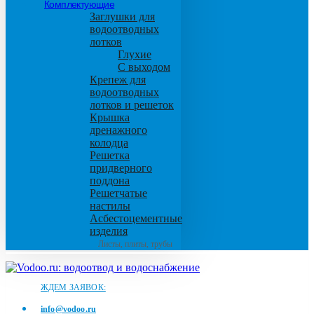
Комплектующие
Заглушки для
водоотводных
лотков
Глухие
С выходом
Крепеж для
водоотводных
лотков и решеток
Крышка
дренажного
колодца
Решетка
придверного
поддона
Решетчатые
настилы
Асбестоцементные
изделия
Листы, плиты, трубы
ЖДЕМ ЗАЯВОК:
info@vodoo.ru