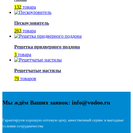
132
товара
Пескоуловитель
263
товара
Решетка придверного поддона
3
товара
Решетчатые настилы
79
товаров
Мы ждём Ваших заявок: info@vodoo.ru
Гарантируем хорошую оптовую цену, качественный сервис и выгодные
условия сотрудничества