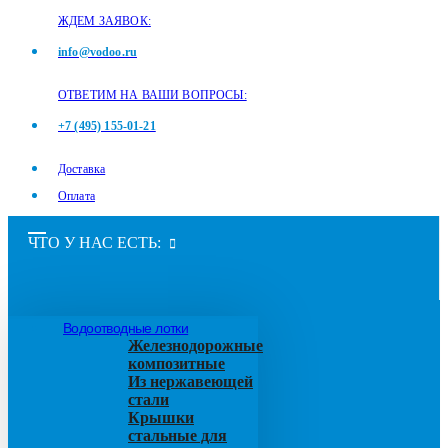
ЖДЕМ ЗАЯВОК:
info@vodoo.ru
ОТВЕТИМ НА ВАШИ ВОПРОСЫ:
+7 (495) 155-01-21
Доставка
Оплата
ЧТО У НАС ЕСТЬ:
Водоотводные лотки
Железнодорожные
композитные
Из нержавеющей
стали
Крышки
стальные для