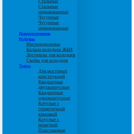
Стальные
Стальные
оцинкованные
Чугунные
Чугунные
оцинкованные
Дождеприемники
Колодцы
Инспекционные
Кольца колодцев ЖБИ
Лестницы для колодцев
Скобы для колодцев
Трапы
Для мостовых
конструкций
Квадратные
двухкорпусные
Квадратные
однокорпусные
Круглые с
герметичной
крышкой
Круглые с
решеткой
Пластиковые