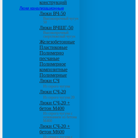
конструкций
Люки канализационные
Люки ВЧ-50
Высокопрочный чугун
50
Люки ВЧШГ-50
Высокопрочный
сверхтяжелый чугун
Железобетонные
Пластиковые
Полимерно
песчаные
Полимерное
композитные
Полимерные
Люки СЧ
Из серого чугуна
Люки СЧ-20
Из серого чугуна 20
Люки СЧ-20 +
бетон М400
Из серого чугуна с
основанием из бетона
М400
Люки СЧ-20 +
бетон М600
Из серого чугуна с