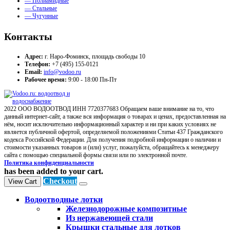
— Полиамидные
— Стальные
— Чугунные
Контакты
Адрес:
г. Наро-Фоминск, площадь свободы 10
Телефон:
+7 (495) 155-0121
Email:
info@vodoo.ru
Рабочее время:
9:00 - 18:00 Пн-Пт
2022 ООО ВОДООТВОД ИНН 7720377683 Обращаем ваше внимание на то, что
данный интернет-сайт, а также вся информация о товарах и ценах, предоставленная на
нём, носит исключительно информационный характер и ни при каких условиях не
является публичной офертой, определяемой положениями Статьи 437 Гражданского
кодекса Российской Федерации. Для получения подробной информации о наличии и
стоимости указанных товаров и (или) услуг, пожалуйста, обращайтесь к менеджеру
сайта с помощью специальной формы связи или по электронной почте.
Политика конфиденциальности
has been added to your cart.
Checkout
View Cart
Водоотводные лотки
Железнодорожные композитные
Из нержавеющей стали
Крышки стальные для лотков