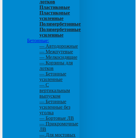
лотков
Пластиковые
Пластиковые
усиленные
Полимербетонные
Полимербетонные
усиленные
Бетонные:
— Автодорожные
— Межпутевые
— Мелкосидящие
— Корзины для
лотков
— Бетонные
усиленные
— С
вертикальным
выпуском
— Бетонные
усиленные без
уголка
— Бортовые ЛВ
— Прикромочные
ЛВ
— Для мостовых