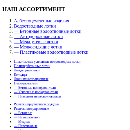
НАШ АССОРТИМЕНТ
Асбестоцементные изделия
Водоотводные лотки
— Бетонные водоотводные лотки
— Автодорожные лотки
— Межпутевые лотки
— Мелкосидящие лотки
— Пластиковые водоотводные лотки
Пластиковые усиленные водоотводные лотки
Полимербетонные лотки
Дождеприемники
Колодцы
Люки канализационные
Пескоуловители
— Бетонные пескоуловители
— Усиленные пескоуловители
— Пластиковые пескоуловители
Решетки придверного поддона
Решетки водоприемные
— Бетонные
— Из нержавейки
— Медные
— Пластиковые