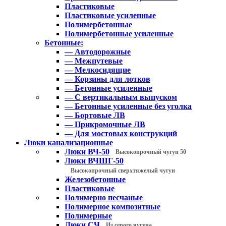
Пластиковые
Пластиковые усиленные
Полимербетонные
Полимербетонные усиленные
Бетонные:
— Автодорожные
— Межпутевые
— Мелкосидящие
— Корзины для лотков
— Бетонные усиленные
— С вертикальным выпуском
— Бетонные усиленные без уголка
— Бортовые ЛВ
— Прикромочные ЛВ
— Для мостовых конструкций
Люки канализационные
Люки ВЧ-50
Высокопрочный чугун 50
Люки ВЧШГ-50
Высокопрочный сверхтяжелый чугун
Железобетонные
Пластиковые
Полимерно песчаные
Полимерное композитные
Полимерные
Люки СЧ
Из серого чугуна