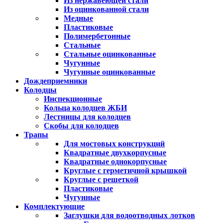
Из нержавеющей стали
Из оцинкованной стали
Медные
Пластиковые
Полимербетонные
Стальные
Стальные оцинкованные
Чугунные
Чугунные оцинкованные
Дождеприемники
Колодцы
Инспекционные
Кольца колодцев ЖБИ
Лестницы для колодцев
Скобы для колодцев
Трапы
Для мостовых конструкций
Квадратные двухкорпусные
Квадратные однокорпусные
Круглые с герметичной крышкой
Круглые с решеткой
Пластиковые
Чугунные
Комплектующие
Заглушки для водоотводных лотков