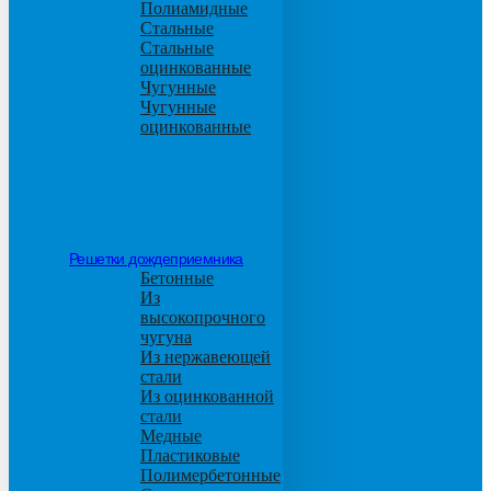
Полиамидные
Стальные
Стальные
оцинкованные
Чугунные
Чугунные
оцинкованные
Решетки дождеприемника
Бетонные
Из
высокопрочного
чугуна
Из нержавеющей
стали
Из оцинкованной
стали
Медные
Пластиковые
Полимербетонные