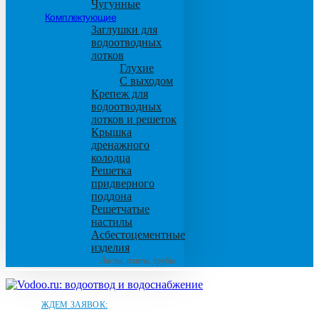
Чугунные
Комплектующие
Заглушки для
водоотводных
лотков
Глухие
С выходом
Крепеж для
водоотводных
лотков и решеток
Крышка
дренажного
колодца
Решетка
придверного
поддона
Решетчатые
настилы
Асбестоцементные
изделия
Листы, плиты, трубы
ЖДЕМ ЗАЯВОК: