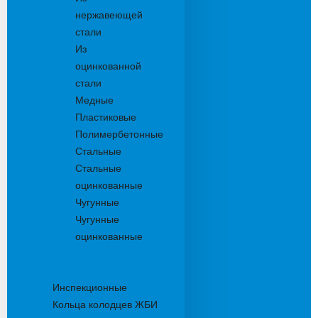
нержавеющей
стали
Из
оцинкованной
стали
Медные
Пластиковые
Полимербетонные
Стальные
Стальные
оцинкованные
Чугунные
Чугунные
оцинкованные
Дождеприемники
Колодцы
Инспекционные
Кольца колодцев ЖБИ