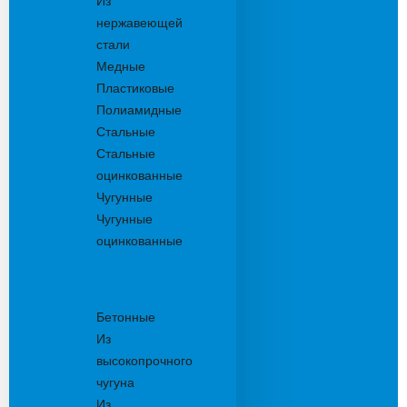
Из
нержавеющей
стали
Медные
Пластиковые
Полиамидные
Стальные
Стальные
оцинкованные
Чугунные
Чугунные
оцинкованные
Решетки
дождеприемника
Бетонные
Из
высокопрочного
чугуна
Из