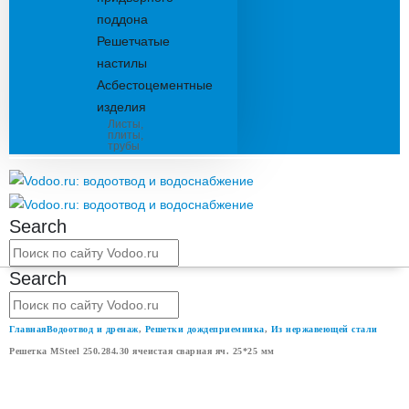
поддона
Решетчатые
настилы
Асбестоцементные
изделия
Листы,
плиты,
трубы
Search
Search
Главная
Водоотвод и дренаж
,
Решетки дождеприемника
,
Из нержавеющей стали
Решетка MSteel 250.284.30 ячеистая сварная яч. 25*25 мм
РЕШЕТКА MSTEEL 250.284.30