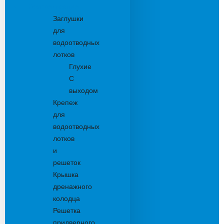
Комплектующие
Заглушки
для
водоотводных
лотков
Глухие
С
выходом
Крепеж
для
водоотводных
лотков
и
решеток
Крышка
дренажного
колодца
Решетка
придверного