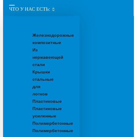
ЧТО У НАС ЕСТЬ:
Водоотводные
лотки
Железнодорожные
композитные
Из
нержавеющей
стали
Крышки
стальные
для
лотков
Пластиковые
Пластиковые
усиленные
Полимербетонные
Полимербетонные