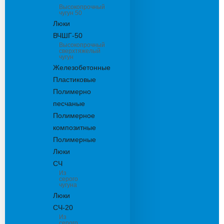
Высокопрочный
чугун 50
Люки
ВЧШГ-50
Высокопрочный
сверхтяжелый
чугун
Железобетонные
Пластиковые
Полимерно
песчаные
Полимерное
композитные
Полимерные
Люки
СЧ
Из
серого
чугуна
Люки
СЧ-20
Из
серого