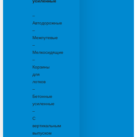
усиленные
Бетонные:
–
Автодорожные
–
Межпутевые
–
Мелкосидящие
–
Корзины
для
лотков
–
Бетонные
усиленные
–
С
вертикальным
выпуском