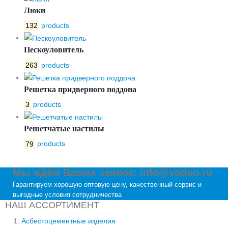
Люки
132
products
Пескоуловитель
263
products
Решетка придверного поддона
3
products
Решетчатые настилы
79
products
Мы ждём Ваших заявок: info@vodoo.ru
Гарантируем хорошую оптовую цену, качественный сервис и
выгодные условия сотрудничества
НАШ АССОРТИМЕНТ
Асбестоцементные изделия