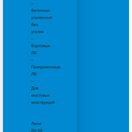
–
Бетонные
усиленные
без
уголка
–
Бортовые
ЛВ
–
Прикромочные
ЛВ
–
Для
мостовых
конструкций
Люки
канализационные
Люки
ВЧ-50