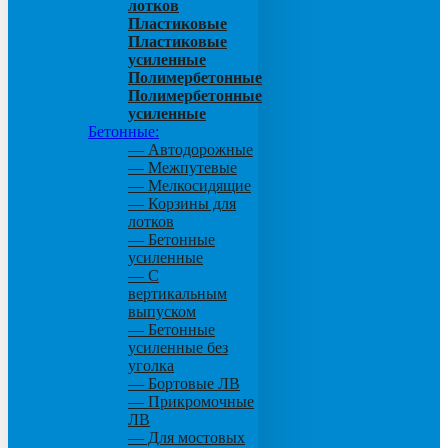
лотков
Пластиковые
Пластиковые
усиленные
Полимербетонные
Полимербетонные
усиленные
Бетонные:
— Автодорожные
— Межпутевые
— Мелкосидящие
— Корзины для
лотков
— Бетонные
усиленные
— С
вертикальным
выпуском
— Бетонные
усиленные без
уголка
— Бортовые ЛВ
— Прикромочные
ЛВ
— Для мостовых