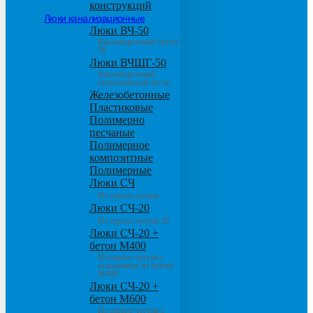
конструкций
Люки канализационные
Люки ВЧ-50
Высокопрочный чугун
50
Люки ВЧШГ-50
Высокопрочный
сверхтяжелый чугун
Железобетонные
Пластиковые
Полимерно
песчаные
Полимерное
композитные
Полимерные
Люки СЧ
Из серого чугуна
Люки СЧ-20
Из серого чугуна 20
Люки СЧ-20 +
бетон М400
Из серого чугуна с
основанием из бетона
М400
Люки СЧ-20 +
бетон М600
Из серого чугуна с