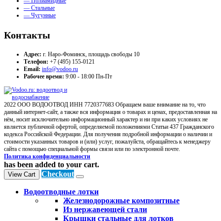
— Полиамидные
— Стальные
— Чугунные
Контакты
Адрес:
г. Наро-Фоминск, площадь свободы 10
Телефон:
+7 (495) 155-0121
Email:
info@vodoo.ru
Рабочее время:
9:00 - 18:00 Пн-Пт
2022 ООО ВОДООТВОД ИНН 7720377683 Обращаем ваше внимание на то, что
данный интернет-сайт, а также вся информация о товарах и ценах, предоставленная на
нём, носит исключительно информационный характер и ни при каких условиях не
является публичной офертой, определяемой положениями Статьи 437 Гражданского
кодекса Российской Федерации. Для получения подробной информации о наличии и
стоимости указанных товаров и (или) услуг, пожалуйста, обращайтесь к менеджеру
сайта с помощью специальной формы связи или по электронной почте.
Политика конфиденциальности
has been added to your cart.
Checkout
View Cart
Водоотводные лотки
Железнодорожные композитные
Из нержавеющей стали
Крышки стальные для лотков