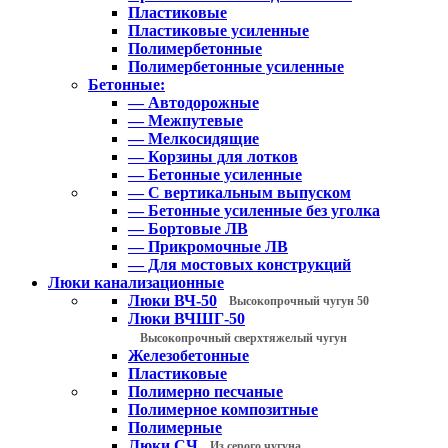
Пластиковые
Пластиковые усиленные
Полимербетонные
Полимербетонные усиленные
Бетонные:
— Автодорожные
— Межпутевые
— Мелкосидящие
— Корзины для лотков
— Бетонные усиленные
— С вертикальным выпуском
— Бетонные усиленные без уголка
— Бортовые ЛВ
— Прикромочные ЛВ
— Для мостовых конструкций
Люки канализационные
Люки ВЧ-50
Высокопрочный чугун 50
Люки ВЧШГ-50
Высокопрочный сверхтяжелый чугун
Железобетонные
Пластиковые
Полимерно песчаные
Полимерное композитные
Полимерные
Люки СЧ
Из серого чугуна