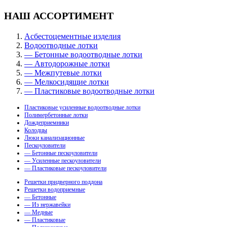
НАШ АССОРТИМЕНТ
Асбестоцементные изделия
Водоотводные лотки
— Бетонные водоотводные лотки
— Автодорожные лотки
— Межпутевые лотки
— Мелкосидящие лотки
— Пластиковые водоотводные лотки
Пластиковые усиленные водоотводные лотки
Полимербетонные лотки
Дождеприемники
Колодцы
Люки канализационные
Пескоуловители
— Бетонные пескоуловители
— Усиленные пескоуловители
— Пластиковые пескоуловители
Решетки придверного поддона
Решетки водоприемные
— Бетонные
— Из нержавейки
— Медные
— Пластиковые