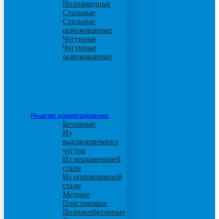
Полиамидные
Стальные
Стальные
оцинкованные
Чугунные
Чугунные
оцинкованные
Решетки дождеприемника
Бетонные
Из
высокопрочного
чугуна
Из нержавеющей
стали
Из оцинкованной
стали
Медные
Пластиковые
Полимербетонные