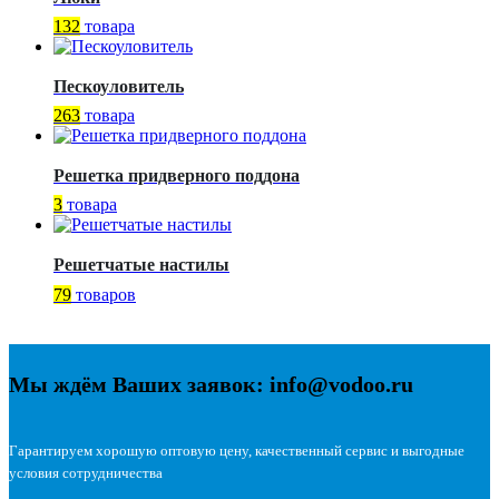
132
товара
Пескоуловитель
263
товара
Решетка придверного поддона
3
товара
Решетчатые настилы
79
товаров
Мы ждём Ваших заявок: info@vodoo.ru
Гарантируем хорошую оптовую цену, качественный сервис и выгодные
условия сотрудничества