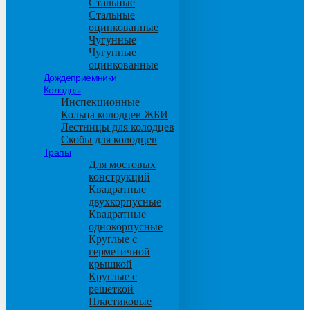
Стальные
Стальные
оцинкованные
Чугунные
Чугунные
оцинкованные
Дождеприемники
Колодцы
Инспекционные
Кольца колодцев ЖБИ
Лестницы для колодцев
Скобы для колодцев
Трапы
Для мостовых
конструкций
Квадратные
двухкорпусные
Квадратные
однокорпусные
Круглые с
герметичной
крышкой
Круглые с
решеткой
Пластиковые