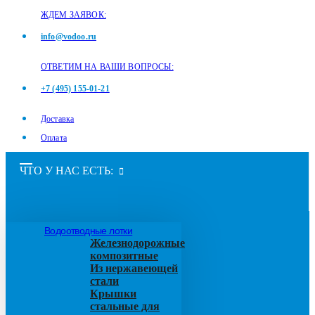
ЖДЕМ ЗАЯВОК:
info@vodoo.ru
ОТВЕТИМ НА ВАШИ ВОПРОСЫ:
+7 (495) 155-01-21
Доставка
Оплата
ЧТО У НАС ЕСТЬ:
Водоотводные лотки
Железнодорожные
композитные
Из нержавеющей
стали
Крышки
стальные для