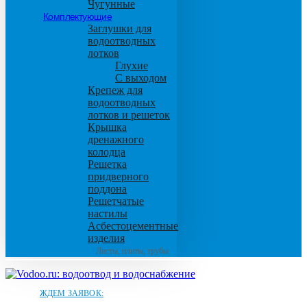
Чугунные
Комплектующие
Заглушки для
водоотводных
лотков
Глухие
С выходом
Крепеж для
водоотводных
лотков и решеток
Крышка
дренажного
колодца
Решетка
придверного
поддона
Решетчатые
настилы
Асбестоцементные
изделия
Листы, плиты, трубы
ЖДЕМ ЗАЯВОК: