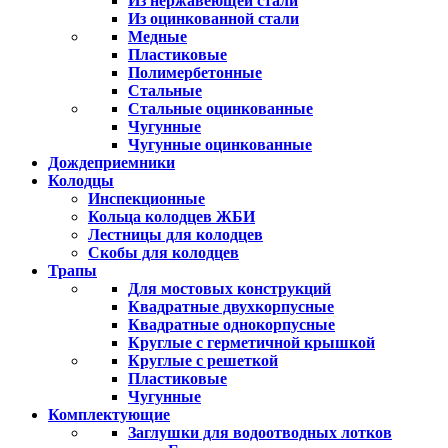
Из нержавеющей стали
Из оцинкованной стали
Медные
Пластиковые
Полимербетонные
Стальные
Стальные оцинкованные
Чугунные
Чугунные оцинкованные
Дождеприемники
Колодцы
Инспекционные
Кольца колодцев ЖБИ
Лестницы для колодцев
Скобы для колодцев
Трапы
Для мостовых конструкций
Квадратные двухкорпусные
Квадратные однокорпусные
Круглые с герметичной крышкой
Круглые с решеткой
Пластиковые
Чугунные
Комплектующие
Заглушки для водоотводных лотков