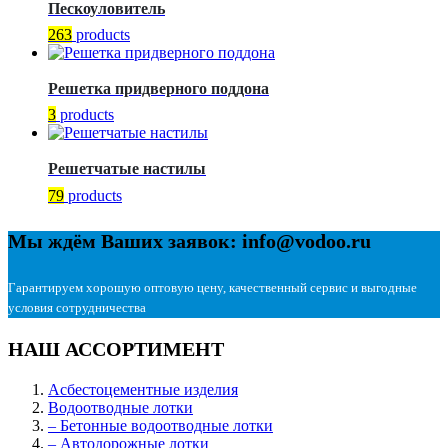
Пескоуловитель
263
products
Решетка придверного поддона
3
products
Решетчатые настилы
79
products
Мы ждём Ваших заявок: info@vodoo.ru
Гарантируем хорошую оптовую цену, качественный сервис и выгодные
условия сотрудничества
НАШ АССОРТИМЕНТ
Асбестоцементные изделия
Водоотводные лотки
– Бетонные водоотводные лотки
– Автодорожные лотки