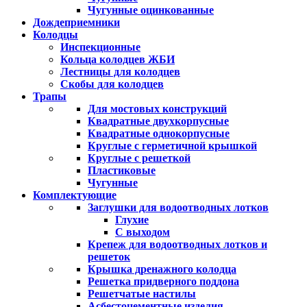
Чугунные оцинкованные
Дождеприемники
Колодцы
Инспекционные
Кольца колодцев ЖБИ
Лестницы для колодцев
Скобы для колодцев
Трапы
Для мостовых конструкций
Квадратные двухкорпусные
Квадратные однокорпусные
Круглые с герметичной крышкой
Круглые с решеткой
Пластиковые
Чугунные
Комплектующие
Заглушки для водоотводных лотков
Глухие
С выходом
Крепеж для водоотводных лотков и
решеток
Крышка дренажного колодца
Решетка придверного поддона
Решетчатые настилы
Асбестоцементные изделия