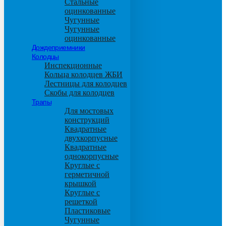
Стальные
оцинкованные
Чугунные
Чугунные
оцинкованные
Дождеприемники
Колодцы
Инспекционные
Кольца колодцев ЖБИ
Лестницы для колодцев
Скобы для колодцев
Трапы
Для мостовых
конструкций
Квадратные
двухкорпусные
Квадратные
однокорпусные
Круглые с
герметичной
крышкой
Круглые с
решеткой
Пластиковые
Чугунные