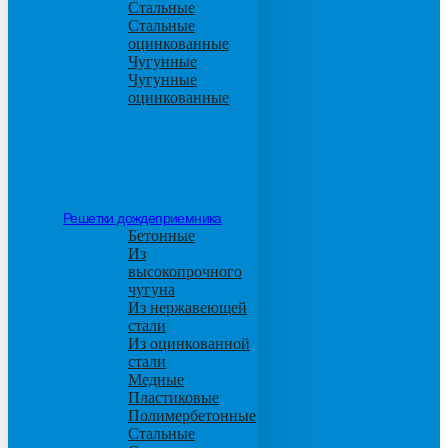
Стальные
Стальные
оцинкованные
Чугунные
Чугунные
оцинкованные
Решетки дождеприемника
Бетонные
Из
высокопрочного
чугуна
Из нержавеющей
стали
Из оцинкованной
стали
Медные
Пластиковые
Полимербетонные
Стальные