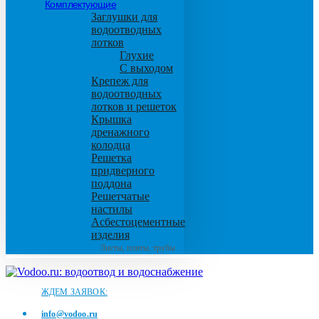
Комплектующие
Заглушки для
водоотводных
лотков
Глухие
С выходом
Крепеж для
водоотводных
лотков и решеток
Крышка
дренажного
колодца
Решетка
придверного
поддона
Решетчатые
настилы
Асбестоцементные
изделия
Листы, плиты, трубы
ЖДЕМ ЗАЯВОК:
info@vodoo.ru