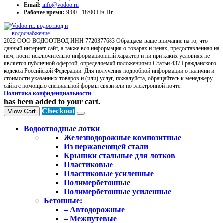
Email:
info@vodoo.ru
Рабочее время:
9:00 - 18:00 Пн-Пт
2022 ООО ВОДООТВОД ИНН 7720377683 Обращаем ваше внимание на то, что
данный интернет-сайт, а также вся информация о товарах и ценах, предоставленная на
нём, носит исключительно информационный характер и ни при каких условиях не
является публичной офертой, определяемой положениями Статьи 437 Гражданского
кодекса Российской Федерации. Для получения подробной информации о наличии и
стоимости указанных товаров и (или) услуг, пожалуйста, обращайтесь к менеджеру
сайта с помощью специальной формы связи или по электронной почте.
Политика конфиденциальности
has been added to your cart.
Checkout
View Cart
Водоотводные лотки
Железнодорожные композитные
Из нержавеющей стали
Крышки стальные для лотков
Пластиковые
Пластиковые усиленные
Полимербетонные
Полимербетонные усиленные
Бетонные:
– Автодорожные
– Межпутевые