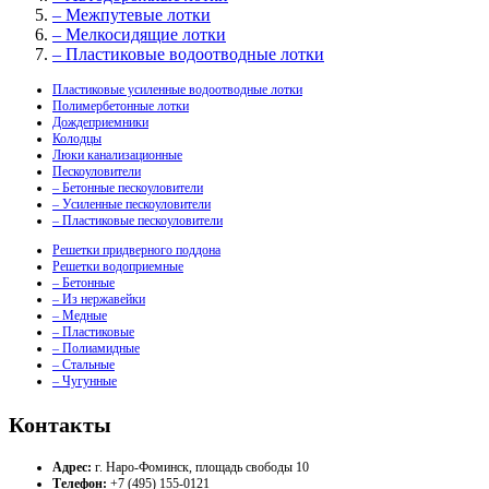
– Межпутевые лотки
– Мелкосидящие лотки
– Пластиковые водоотводные лотки
Пластиковые усиленные водоотводные лотки
Полимербетонные лотки
Дождеприемники
Колодцы
Люки канализационные
Пескоуловители
– Бетонные пескоуловители
– Усиленные пескоуловители
– Пластиковые пескоуловители
Решетки придверного поддона
Решетки водоприемные
– Бетонные
– Из нержавейки
– Медные
– Пластиковые
– Полиамидные
– Стальные
– Чугунные
Контакты
Адрес:
г. Наро-Фоминск, площадь свободы 10
Телефон:
+7 (495) 155-0121