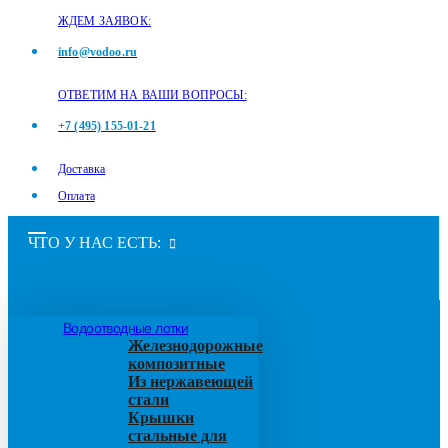
ЖДЕМ ЗАЯВОК:
info@vodoo.ru
ОТВЕТИМ НА ВАШИ ВОПРОСЫ:
+7 (495) 155-01-21
Доставка
Оплата
ЧТО У НАС ЕСТЬ:
Водоотводные лотки
Железнодорожные
композитные
Из нержавеющей
стали
Крышки
стальные для