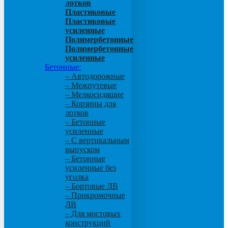
лотков
Пластиковые
Пластиковые
усиленные
Полимербетонные
Полимербетонные
усиленные
Бетонные:
– Автодорожные
– Межпутевые
– Мелкосидящие
– Корзины для
лотков
– Бетонные
усиленные
– С вертикальным
выпуском
– Бетонные
усиленные без
уголка
– Бортовые ЛВ
– Прикромочные
ЛВ
– Для мостовых
конструкций