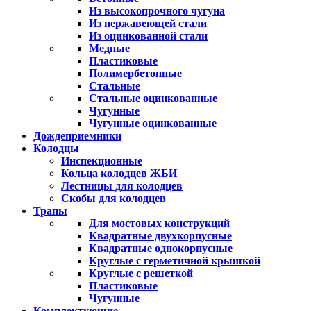
Из высокопрочного чугуна
Из нержавеющей стали
Из оцинкованной стали
Медные
Пластиковые
Полимербетонные
Стальные
Стальные оцинкованные
Чугунные
Чугунные оцинкованные
Дождеприемники
Колодцы
Инспекционные
Кольца колодцев ЖБИ
Лестницы для колодцев
Скобы для колодцев
Трапы
Для мостовых конструкций
Квадратные двухкорпусные
Квадратные однокорпусные
Круглые с герметичной крышкой
Круглые с решеткой
Пластиковые
Чугунные
Комплектующие