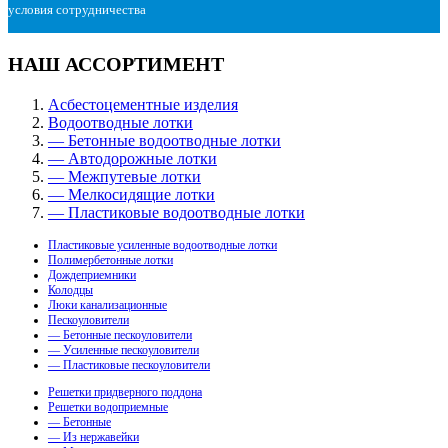
условия сотрудничества
НАШ АССОРТИМЕНТ
Асбестоцементные изделия
Водоотводные лотки
— Бетонные водоотводные лотки
— Автодорожные лотки
— Межпутевые лотки
— Мелкосидящие лотки
— Пластиковые водоотводные лотки
Пластиковые усиленные водоотводные лотки
Полимербетонные лотки
Дождеприемники
Колодцы
Люки канализационные
Пескоуловители
— Бетонные пескоуловители
— Усиленные пескоуловители
— Пластиковые пескоуловители
Решетки придверного поддона
Решетки водоприемные
— Бетонные
— Из нержавейки