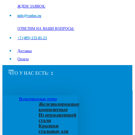
ЖДЕМ ЗАЯВОК:
info@vodoo.ru
ОТВЕТИМ НА ВАШИ ВОПРОСЫ:
+7 (495) 155-01-21
Доставка
Оплата
ЧТО У НАС ЕСТЬ:
Водоотводные лотки
Железнодорожные
композитные
Из нержавеющей
стали
Крышки
стальные для