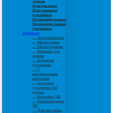
лотков
Пластиковые
Пластиковые
усиленные
Полимербетонные
Полимербетонные
усиленные
Бетонные:
— Автодорожные
— Межпутевые
— Мелкосидящие
— Корзины для
лотков
— Бетонные
усиленные
— С
вертикальным
выпуском
— Бетонные
усиленные без
уголка
— Бортовые ЛВ
— Прикромочные
ЛВ
— Для мостовых