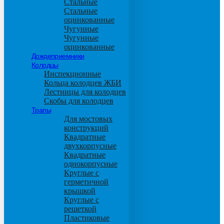
Стальные
Стальные
оцинкованные
Чугунные
Чугунные
оцинкованные
Дождеприемники
Колодцы
Инспекционные
Кольца колодцев ЖБИ
Лестницы для колодцев
Скобы для колодцев
Трапы
Для мостовых
конструкций
Квадратные
двухкорпусные
Квадратные
однокорпусные
Круглые с
герметичной
крышкой
Круглые с
решеткой
Пластиковые