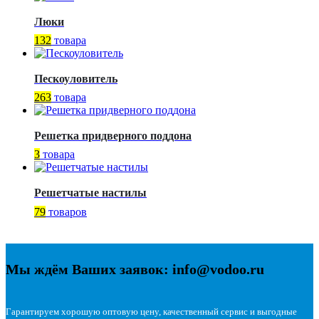
Люки
132
товара
Пескоуловитель
263
товара
Решетка придверного поддона
3
товара
Решетчатые настилы
79
товаров
Мы ждём Ваших заявок: info@vodoo.ru
Гарантируем хорошую оптовую цену, качественный сервис и выгодные