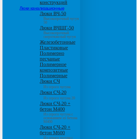
конструкций
Люки канализационные
Люки ВЧ-50
Высокопрочный чугун
50
Люки ВЧШГ-50
Высокопрочный
сверхтяжелый чугун
Железобетонные
Пластиковые
Полимерно
песчаные
Полимерное
композитные
Полимерные
Люки СЧ
Из серого чугуна
Люки СЧ-20
Из серого чугуна 20
Люки СЧ-20 +
бетон М400
Из серого чугуна с
основанием из бетона
М400
Люки СЧ-20 +
бетон М600
Из серого чугуна с