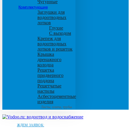
Чугунные
Комплектующие
Заглушки для
водоотводных
лотков
Глухие
С выходом
Крепеж для
водоотводных
лотков и решеток
Крышка
дренажного
колодца
Решетка
придверного
поддона
Решетчатые
настилы
Асбестоцементные
изделия
Листы, плиты, трубы
ЖДЕМ ЗАЯВОК: