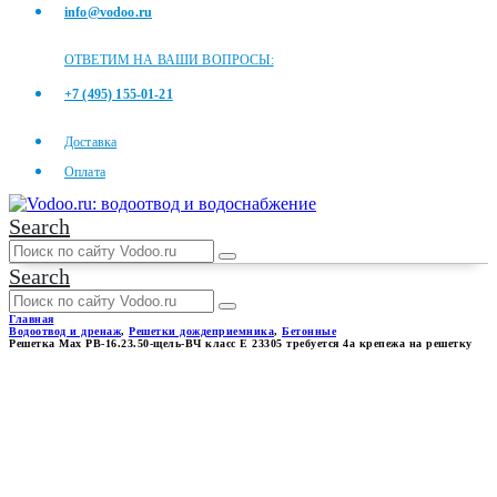
info@vodoo.ru
ОТВЕТИМ НА ВАШИ ВОПРОСЫ:
+7 (495) 155-01-21
Доставка
Оплата
Search
Search
Главная
Водоотвод и дренаж
,
Решетки дождеприемника
,
Бетонные
Решетка Max РВ-16.23.50-щель-ВЧ класс E 23305 требуется 4а крепежа на решетку
РЕШЕТКА MAX РВ-16.23.50-
ЩЕЛЬ-ВЧ КЛАСС E 23305
ТРЕБУЕТСЯ 4А КРЕПЕЖА НА
РЕШЕТКУ