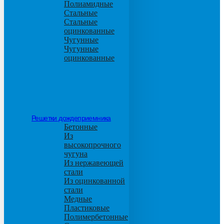
Полиамидные
Стальные
Стальные
оцинкованные
Чугунные
Чугунные
оцинкованные
Решетки дождеприемника
Бетонные
Из
высокопрочного
чугуна
Из нержавеющей
стали
Из оцинкованной
стали
Медные
Пластиковые
Полимербетонные