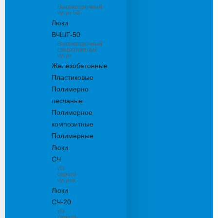
Высокопрочный
чугун 50
Люки
ВЧШГ-50
Высокопрочный
сверхтяжелый
чугун
Железобетонные
Пластиковые
Полимерно
песчаные
Полимерное
композитные
Полимерные
Люки
СЧ
Из
серого
чугуна
Люки
СЧ-20
Из
серого