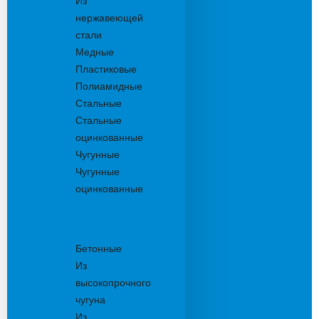
Из
нержавеющей
стали
Медные
Пластиковые
Полиамидные
Стальные
Стальные
оцинкованные
Чугунные
Чугунные
оцинкованные
Решетки
дождеприемника
Бетонные
Из
высокопрочного
чугуна
Из