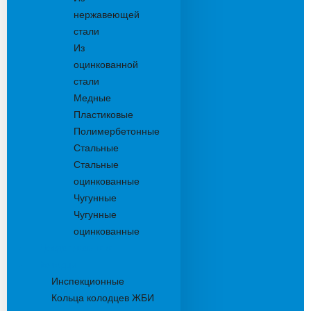
нержавеющей
стали
Из
оцинкованной
стали
Медные
Пластиковые
Полимербетонные
Стальные
Стальные
оцинкованные
Чугунные
Чугунные
оцинкованные
Дождеприемники
Колодцы
Инспекционные
Кольца колодцев ЖБИ