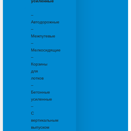
усиленные
Бетонные:
–
Автодорожные
–
Межпутевые
–
Мелкосидящие
–
Корзины
для
лотков
–
Бетонные
усиленные
–
С
вертикальным
выпуском