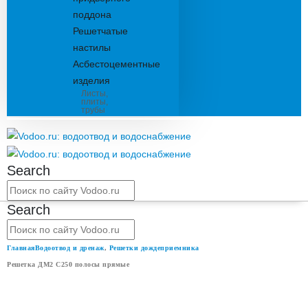
поддона
Решетчатые
настилы
Асбестоцементные
изделия
Листы,
плиты,
трубы
Search
Search
Главная
Водоотвод и дренаж
,
Решетки дождеприемника
Решетка ДМ2 С250 полосы прямые
РЕШЕТКА ДМ2 С250 ПОЛОСЫ