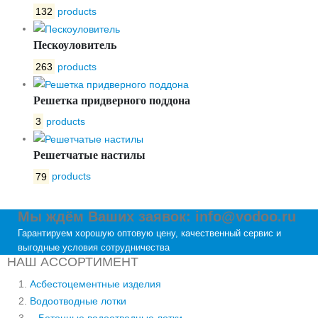
132
products
Пескоуловитель
263
products
Решетка придверного поддона
3
products
Решетчатые настилы
79
products
Мы ждём Ваших заявок: info@vodoo.ru
Гарантируем хорошую оптовую цену, качественный сервис и
выгодные условия сотрудничества
НАШ АССОРТИМЕНТ
Асбестоцементные изделия
Водоотводные лотки