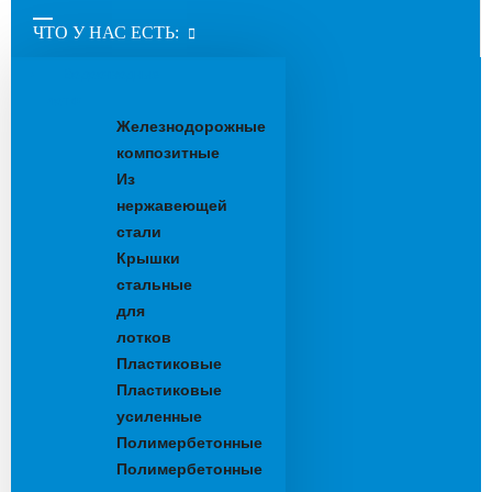
ЧТО У НАС ЕСТЬ:
Водоотводные
лотки
Железнодорожные
композитные
Из
нержавеющей
стали
Крышки
стальные
для
лотков
Пластиковые
Пластиковые
усиленные
Полимербетонные
Полимербетонные