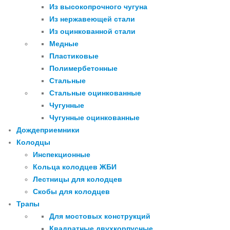
Из высокопрочного чугуна
Из нержавеющей стали
Из оцинкованной стали
Медные
Пластиковые
Полимербетонные
Стальные
Стальные оцинкованные
Чугунные
Чугунные оцинкованные
Дождеприемники
Колодцы
Инспекционные
Кольца колодцев ЖБИ
Лестницы для колодцев
Скобы для колодцев
Трапы
Для мостовых конструкций
Квадратные двухкорпусные