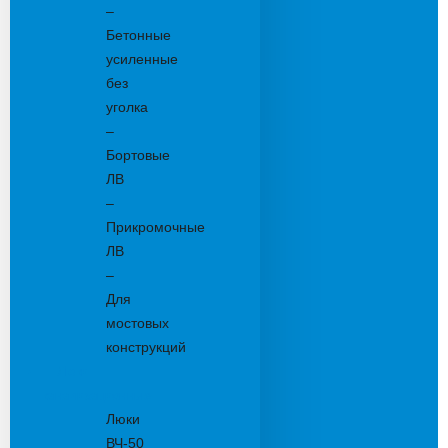
–
Бетонные
усиленные
без
уголка
–
Бортовые
ЛВ
–
Прикромочные
ЛВ
–
Для
мостовых
конструкций
Люки
канализационные
Люки
ВЧ-50