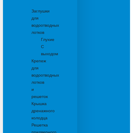
Комплектующие
Заглушки
для
водоотводных
лотков
Глухие
С
выходом
Крепеж
для
водоотводных
лотков
и
решеток
Крышка
дренажного
колодца
Решетка
придверного