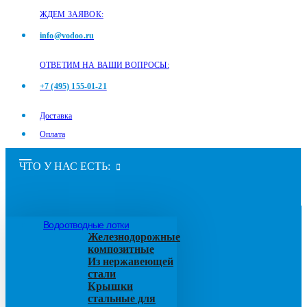
ЖДЕМ ЗАЯВОК:
info@vodoo.ru
ОТВЕТИМ НА ВАШИ ВОПРОСЫ:
+7 (495) 155-01-21
Доставка
Оплата
ЧТО У НАС ЕСТЬ:
Водоотводные лотки
Железнодорожные
композитные
Из нержавеющей
стали
Крышки
стальные для