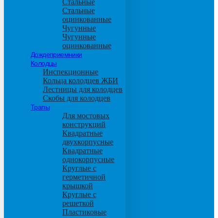
Стальные
Стальные
оцинкованные
Чугунные
Чугунные
оцинкованные
Дождеприемники
Колодцы
Инспекционные
Кольца колодцев ЖБИ
Лестницы для колодцев
Скобы для колодцев
Трапы
Для мостовых
конструкций
Квадратные
двухкорпусные
Квадратные
однокорпусные
Круглые с
герметичной
крышкой
Круглые с
решеткой
Пластиковые