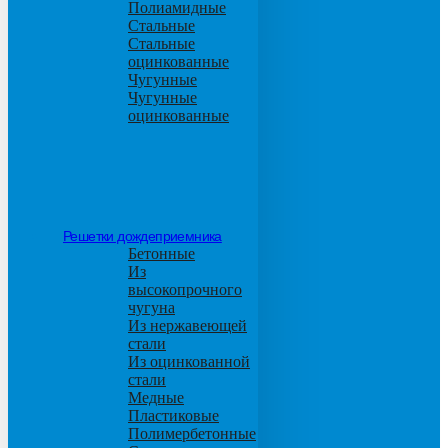
Полиамидные
Стальные
Стальные
оцинкованные
Чугунные
Чугунные
оцинкованные
Решетки дождеприемника
Бетонные
Из
высокопрочного
чугуна
Из нержавеющей
стали
Из оцинкованной
стали
Медные
Пластиковые
Полимербетонные