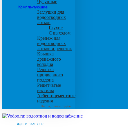
Чугунные
Комплектующие
Заглушки для
водоотводных
лотков
Глухие
С выходом
Крепеж для
водоотводных
лотков и решеток
Крышка
дренажного
колодца
Решетка
придверного
поддона
Решетчатые
настилы
Асбестоцементные
изделия
Листы, плиты, трубы
ЖДЕМ ЗАЯВОК: