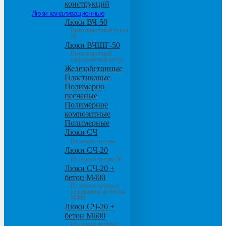
конструкций
Люки канализационные
Люки ВЧ-50
Высокопрочный чугун
50
Люки ВЧШГ-50
Высокопрочный
сверхтяжелый чугун
Железобетонные
Пластиковые
Полимерно
песчаные
Полимерное
композитные
Полимерные
Люки СЧ
Из серого чугуна
Люки СЧ-20
Из серого чугуна 20
Люки СЧ-20 +
бетон М400
Из серого чугуна с
основанием из бетона
М400
Люки СЧ-20 +
бетон М600
Из серого чугуна с