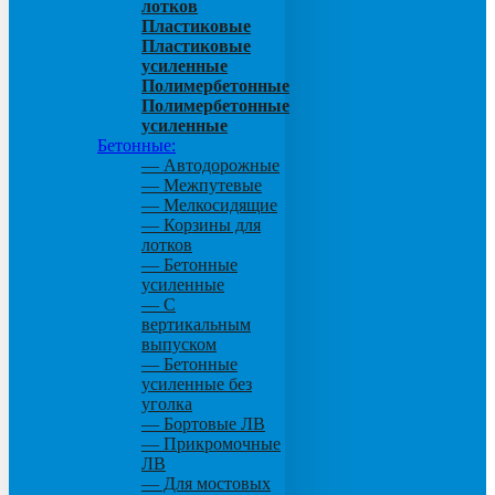
лотков
Пластиковые
Пластиковые
усиленные
Полимербетонные
Полимербетонные
усиленные
Бетонные:
— Автодорожные
— Межпутевые
— Мелкосидящие
— Корзины для
лотков
— Бетонные
усиленные
— С
вертикальным
выпуском
— Бетонные
усиленные без
уголка
— Бортовые ЛВ
— Прикромочные
ЛВ
— Для мостовых