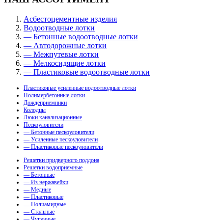
Асбестоцементные изделия
Водоотводные лотки
— Бетонные водоотводные лотки
— Автодорожные лотки
— Межпутевые лотки
— Мелкосидящие лотки
— Пластиковые водоотводные лотки
Пластиковые усиленные водоотводные лотки
Полимербетонные лотки
Дождеприемники
Колодцы
Люки канализационные
Пескоуловители
— Бетонные пескоуловители
— Усиленные пескоуловители
— Пластиковые пескоуловители
Решетки придверного поддона
Решетки водоприемные
— Бетонные
— Из нержавейки
— Медные
— Пластиковые
— Полиамидные
— Стальные
— Чугунные