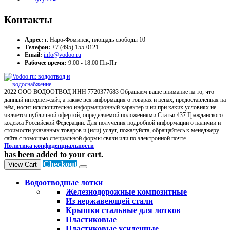
Контакты
Адрес:
г. Наро-Фоминск, площадь свободы 10
Телефон:
+7 (495) 155-0121
Email:
info@vodoo.ru
Рабочее время:
9:00 - 18:00 Пн-Пт
2022 ООО ВОДООТВОД ИНН 7720377683 Обращаем ваше внимание на то, что
данный интернет-сайт, а также вся информация о товарах и ценах, предоставленная на
нём, носит исключительно информационный характер и ни при каких условиях не
является публичной офертой, определяемой положениями Статьи 437 Гражданского
кодекса Российской Федерации. Для получения подробной информации о наличии и
стоимости указанных товаров и (или) услуг, пожалуйста, обращайтесь к менеджеру
сайта с помощью специальной формы связи или по электронной почте.
Политика конфиденциальности
has been added to your cart.
Checkout
View Cart
Водоотводные лотки
Железнодорожные композитные
Из нержавеющей стали
Крышки стальные для лотков
Пластиковые
Пластиковые усиленные