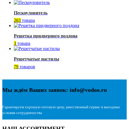
Пескоуловитель
263
товара
Решетка придверного поддона
3
товара
Решетчатые настилы
79
товаров
Мы ждём Ваших заявок: info@vodoo.ru
Гарантируем хорошую оптовую цену, качественный сервис и выгодные
условия сотрудничества
НАШ АССОРТИМЕНТ