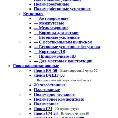
Полимербетонные
Полимербетонные усиленные
Бетонные:
— Автодорожные
— Межпутевые
— Мелкосидящие
— Корзины для лотков
— Бетонные усиленные
— С вертикальным выпуском
— Бетонные усиленные без уголка
— Бортовые ЛВ
— Прикромочные ЛВ
— Для мостовых конструкций
Люки канализационные
Люки ВЧ-50
Высокопрочный чугун 50
Люки ВЧШГ-50
Высокопрочный сверхтяжелый чугун
Железобетонные
Пластиковые
Полимерно песчаные
Полимерное композитные
Полимерные
Люки СЧ
Из серого чугуна
Люки СЧ-20
Из серого чугуна 20