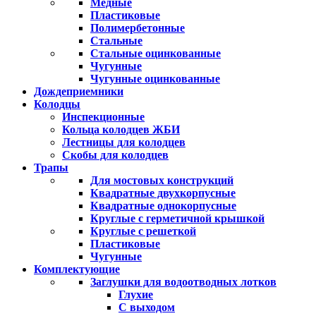
Медные
Пластиковые
Полимербетонные
Стальные
Стальные оцинкованные
Чугунные
Чугунные оцинкованные
Дождеприемники
Колодцы
Инспекционные
Кольца колодцев ЖБИ
Лестницы для колодцев
Скобы для колодцев
Трапы
Для мостовых конструкций
Квадратные двухкорпусные
Квадратные однокорпусные
Круглые с герметичной крышкой
Круглые с решеткой
Пластиковые
Чугунные
Комплектующие
Заглушки для водоотводных лотков
Глухие
С выходом