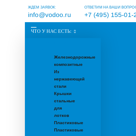
ЖДЕМ ЗАЯВОК:
ОТВЕТИМ НА ВАШИ ВОПРО
info@vodoo.ru
+7 (495) 155-01-
ЧТО У НАС ЕСТЬ:
Водоотводные
лотки
Железнодорожные
композитные
Из
нержавеющей
стали
Крышки
стальные
для
лотков
Пластиковые
Пластиковые