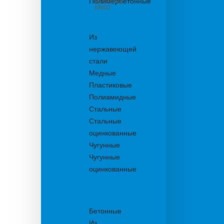
Полимербетонные
из бетона
М600
Решетки
водоприемные
Из
нержавеющей
стали
Медные
Пластиковые
Полиамидные
Стальные
Стальные
оцинкованные
Чугунные
Чугунные
оцинкованные
Решетки
дождеприемника
Бетонные
Из