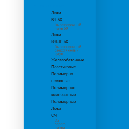
канализационные
Люки
ВЧ-50
Высокопрочный
чугун 50
Люки
ВЧШГ-50
Высокопрочный
сверхтяжелый
чугун
Железобетонные
Пластиковые
Полимерно
песчаные
Полимерное
композитные
Полимерные
Люки
СЧ
Из
серого
чугуна