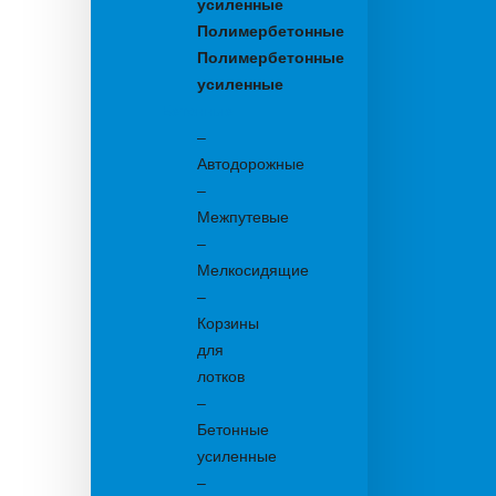
усиленные
Полимербетонные
Полимербетонные
усиленные
Бетонные:
–
Автодорожные
–
Межпутевые
–
Мелкосидящие
–
Корзины
для
лотков
–
Бетонные
усиленные
–