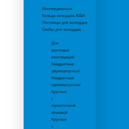
Колодцы
Инспекционные
Кольца колодцев ЖБИ
Лестницы для колодцев
Скобы для колодцев
Трапы
Для
мостовых
конструкций
Квадратные
двухкорпусные
Квадратные
однокорпусные
Круглые
с
герметичной
крышкой
Круглые
с