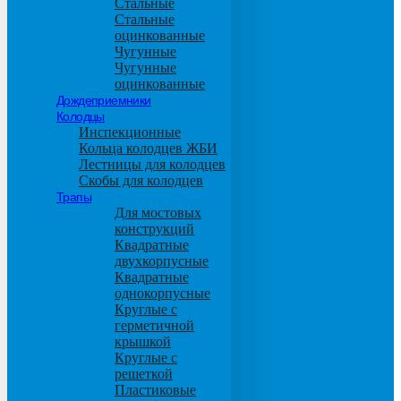
Стальные
Стальные
оцинкованные
Чугунные
Чугунные
оцинкованные
Дождеприемники
Колодцы
Инспекционные
Кольца колодцев ЖБИ
Лестницы для колодцев
Скобы для колодцев
Трапы
Для мостовых
конструкций
Квадратные
двухкорпусные
Квадратные
однокорпусные
Круглые с
герметичной
крышкой
Круглые с
решеткой
Пластиковые