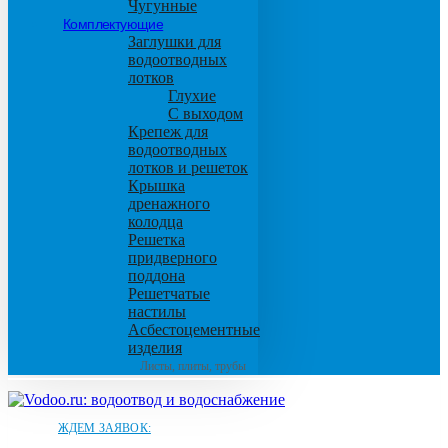
Чугунные
Комплектующие
Заглушки для
водоотводных
лотков
Глухие
С выходом
Крепеж для
водоотводных
лотков и решеток
Крышка
дренажного
колодца
Решетка
придверного
поддона
Решетчатые
настилы
Асбестоцементные
изделия
Листы, плиты, трубы
ЖДЕМ ЗАЯВОК: