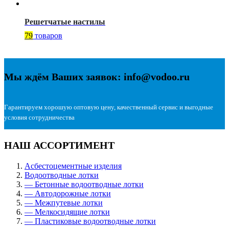
Решетчатые настилы
79
товаров
Мы ждём Ваших заявок: info@vodoo.ru
Гарантируем хорошую оптовую цену, качественный сервис и выгодные
условия сотрудничества
НАШ АССОРТИМЕНТ
Асбестоцементные изделия
Водоотводные лотки
— Бетонные водоотводные лотки
— Автодорожные лотки
— Межпутевые лотки
— Мелкосидящие лотки
— Пластиковые водоотводные лотки