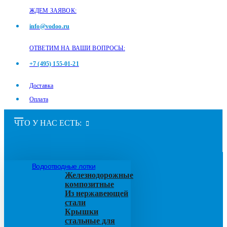
ЖДЕМ ЗАЯВОК:
info@vodoo.ru
ОТВЕТИМ НА ВАШИ ВОПРОСЫ:
+7 (495) 155-01-21
Доставка
Оплата
ЧТО У НАС ЕСТЬ:
Водоотводные лотки
Железнодорожные
композитные
Из нержавеющей
стали
Крышки
стальные для