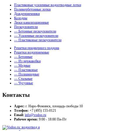
Пластиковые усиленные водоотводные лотки
Полимербетонные лотки
Дождеприемники
Колодцы
Люки канализационные
Пескоуловители
— Бетонные пескоуловители
— Усиленные пескоуловители
— Пластиковые пескоуловители
Решетки придверного поддона
Решетки водоприемные
— Бетонные
— Из нержавейки
— Медные
— Пластиковые
— Полиамидные
— Стальные
— Чугунные
Контакты
Адрес:
г. Наро-Фоминск, площадь свободы 10
Телефон:
+7 (495) 155-0121
Email:
info@vodoo.ru
Рабочее время:
9:00 - 18:00 Пн-Пт