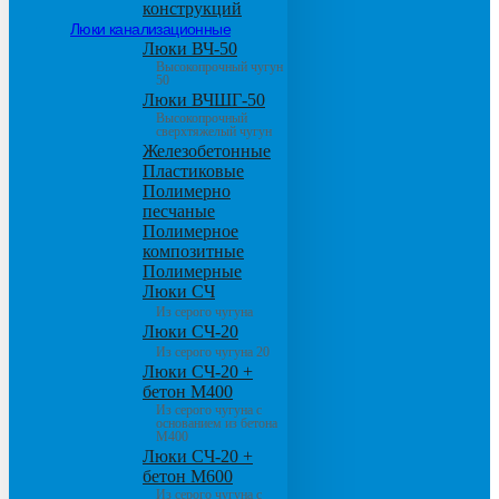
конструкций
Люки канализационные
Люки ВЧ-50
Высокопрочный чугун
50
Люки ВЧШГ-50
Высокопрочный
сверхтяжелый чугун
Железобетонные
Пластиковые
Полимерно
песчаные
Полимерное
композитные
Полимерные
Люки СЧ
Из серого чугуна
Люки СЧ-20
Из серого чугуна 20
Люки СЧ-20 +
бетон М400
Из серого чугуна с
основанием из бетона
М400
Люки СЧ-20 +
бетон М600
Из серого чугуна с