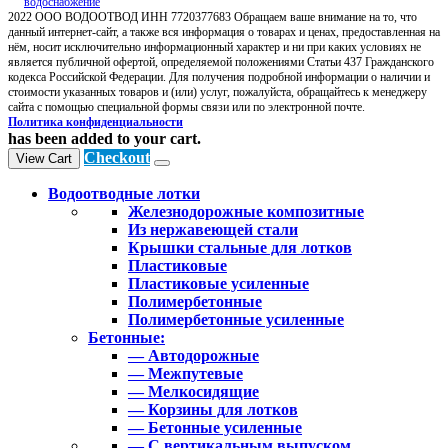
2022 ООО ВОДООТВОД ИНН 7720377683 Обращаем ваше внимание на то, что
данный интернет-сайт, а также вся информация о товарах и ценах, предоставленная на
нём, носит исключительно информационный характер и ни при каких условиях не
является публичной офертой, определяемой положениями Статьи 437 Гражданского
кодекса Российской Федерации. Для получения подробной информации о наличии и
стоимости указанных товаров и (или) услуг, пожалуйста, обращайтесь к менеджеру
сайта с помощью специальной формы связи или по электронной почте.
Политика конфиденциальности
has been added to your cart.
Checkout
View Cart
Водоотводные лотки
Железнодорожные композитные
Из нержавеющей стали
Крышки стальные для лотков
Пластиковые
Пластиковые усиленные
Полимербетонные
Полимербетонные усиленные
Бетонные:
— Автодорожные
— Межпутевые
— Мелкосидящие
— Корзины для лотков
— Бетонные усиленные
— С вертикальным выпуском