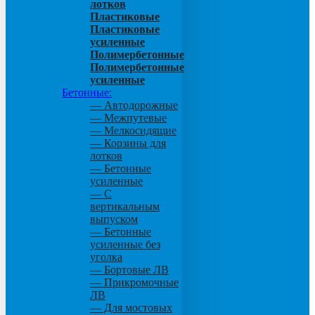
лотков
Пластиковые
Пластиковые
усиленные
Полимербетонные
Полимербетонные
усиленные
Бетонные:
— Автодорожные
— Межпутевые
— Мелкосидящие
— Корзины для
лотков
— Бетонные
усиленные
— С
вертикальным
выпуском
— Бетонные
усиленные без
уголка
— Бортовые ЛВ
— Прикромочные
ЛВ
— Для мостовых