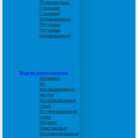
Полиамидные
Стальные
Стальные
оцинкованные
Чугунные
Чугунные
оцинкованные
Решетки дождеприемника
Бетонные
Из
высокопрочного
чугуна
Из нержавеющей
стали
Из оцинкованной
стали
Медные
Пластиковые
Полимербетонные