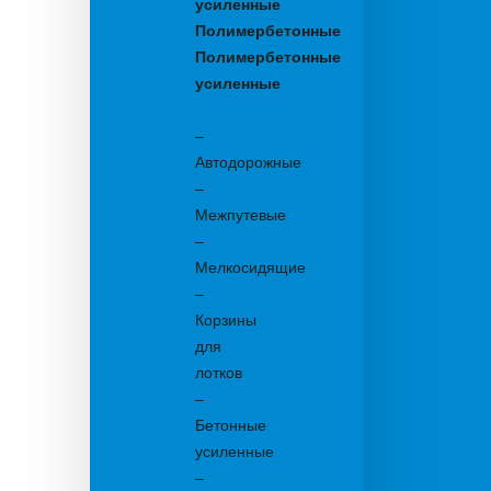
усиленные
Полимербетонные
Полимербетонные
усиленные
Бетонные:
–
Автодорожные
–
Межпутевые
–
Мелкосидящие
–
Корзины
для
лотков
–
Бетонные
усиленные
–