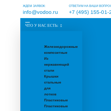
ЖДЕМ ЗАЯВОК:
ОТВЕТИМ НА ВАШИ ВОПРО
info@vodoo.ru
+7 (495) 155-01-
ЧТО У НАС ЕСТЬ:
Водоотводные
лотки
Железнодорожные
композитные
Из
нержавеющей
стали
Крышки
стальные
для
лотков
Пластиковые
Пластиковые