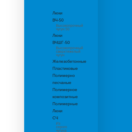
канализационные
Люки
ВЧ-50
Высокопрочный
чугун 50
Люки
ВЧШГ-50
Высокопрочный
сверхтяжелый
чугун
Железобетонные
Пластиковые
Полимерно
песчаные
Полимерное
композитные
Полимерные
Люки
СЧ
Из
серого
чугуна