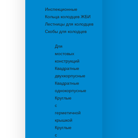
Колодцы
Инспекционные
Кольца колодцев ЖБИ
Лестницы для колодцев
Скобы для колодцев
Трапы
Для
мостовых
конструкций
Квадратные
двухкорпусные
Квадратные
однокорпусные
Круглые
с
герметичной
крышкой
Круглые
с