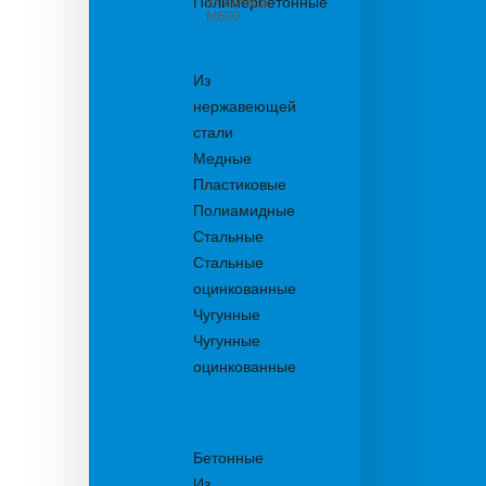
Полимербетонные
из бетона
М600
Решетки
водоприемные
Из
нержавеющей
стали
Медные
Пластиковые
Полиамидные
Стальные
Стальные
оцинкованные
Чугунные
Чугунные
оцинкованные
Решетки
дождеприемника
Бетонные
Из