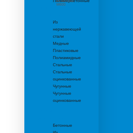
Полимербетонные
из бетона
М600
Решетки
водоприемные
Из
нержавеющей
стали
Медные
Пластиковые
Полиамидные
Стальные
Стальные
оцинкованные
Чугунные
Чугунные
оцинкованные
Решетки
дождеприемника
Бетонные
Из