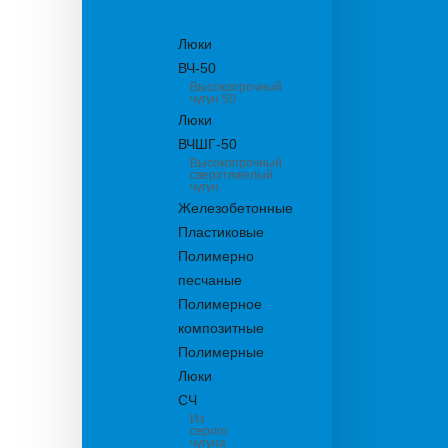
канализационные
Люки
ВЧ-50
Высокопрочный
чугун 50
Люки
ВЧШГ-50
Высокопрочный
сверхтяжелый
чугун
Железобетонные
Пластиковые
Полимерно
песчаные
Полимерное
композитные
Полимерные
Люки
СЧ
Из
серого
чугуна