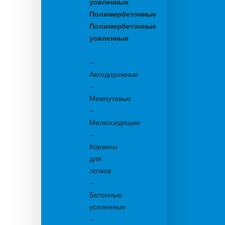
усиленные
Полимербетонные
Полимербетонные
усиленные
Бетонные:
–
Автодорожные
–
Межпутевые
–
Мелкосидящие
–
Корзины
для
лотков
–
Бетонные
усиленные
–