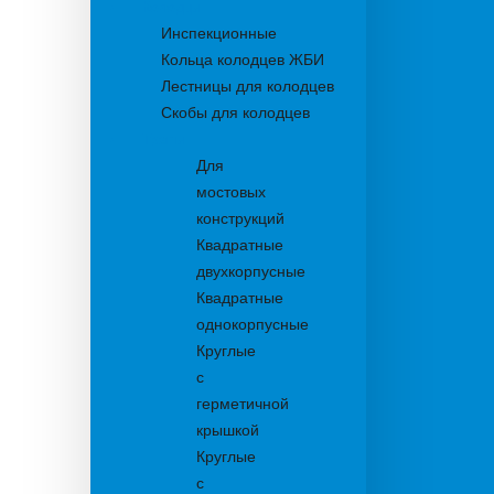
Колодцы
Инспекционные
Кольца колодцев ЖБИ
Лестницы для колодцев
Скобы для колодцев
Трапы
Для
мостовых
конструкций
Квадратные
двухкорпусные
Квадратные
однокорпусные
Круглые
с
герметичной
крышкой
Круглые
с