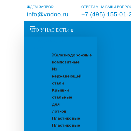
ЖДЕМ ЗАЯВОК:
ОТВЕТИМ НА ВАШИ ВОПРО
info@vodoo.ru
+7 (495) 155-01-
ЧТО У НАС ЕСТЬ:
Водоотводные
лотки
Железнодорожные
композитные
Из
нержавеющей
стали
Крышки
стальные
для
лотков
Пластиковые
Пластиковые