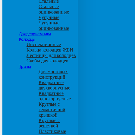
Стальные
Стальные
оцинкованные
Чугунные
Чугунные
оцинкованные
Дождеприемники
Колодцы
Инспекционные
Кольца колодцев ЖБИ
Лестницы для колодцев
Скобы для колодцев
Трапы
Для мостовых
конструкций
Квадратные
двухкорпусные
Квадратные
однокорпусные
Круглые с
герметичной
крышкой
Круглые с
решеткой
Пластиковые