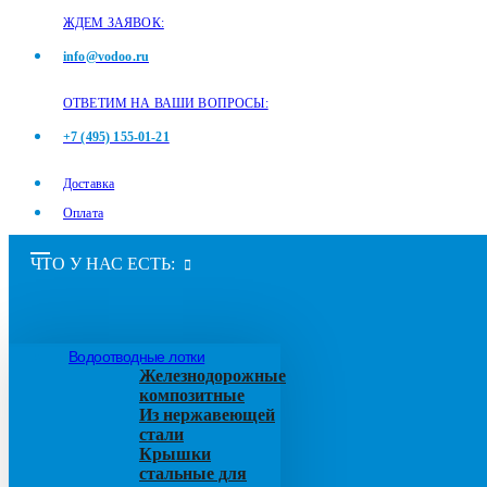
ЖДЕМ ЗАЯВОК:
info@vodoo.ru
ОТВЕТИМ НА ВАШИ ВОПРОСЫ:
+7 (495) 155-01-21
Доставка
Оплата
ЧТО У НАС ЕСТЬ:
Водоотводные лотки
Железнодорожные
композитные
Из нержавеющей
стали
Крышки
стальные для