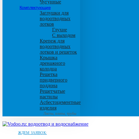
Чугунные
Комплектующие
Заглушки для
водоотводных
лотков
Глухие
С выходом
Крепеж для
водоотводных
лотков и решеток
Крышка
дренажного
колодца
Решетка
придверного
поддона
Решетчатые
настилы
Асбестоцементные
изделия
Листы, плиты, трубы
ЖДЕМ ЗАЯВОК: