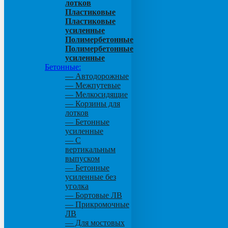
лотков
Пластиковые
Пластиковые
усиленные
Полимербетонные
Полимербетонные
усиленные
Бетонные:
— Автодорожные
— Межпутевые
— Мелкосидящие
— Корзины для
лотков
— Бетонные
усиленные
— С
вертикальным
выпуском
— Бетонные
усиленные без
уголка
— Бортовые ЛВ
— Прикромочные
ЛВ
— Для мостовых