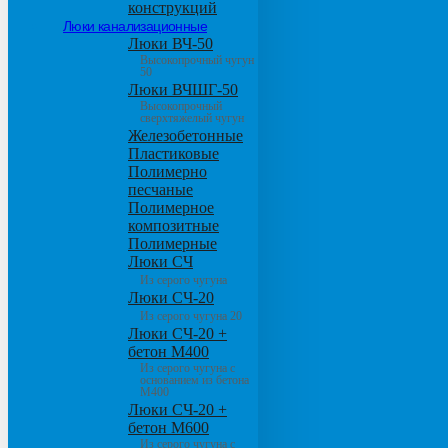
конструкций
Люки канализационные
Люки ВЧ-50
Высокопрочный чугун
50
Люки ВЧШГ-50
Высокопрочный
сверхтяжелый чугун
Железобетонные
Пластиковые
Полимерно
песчаные
Полимерное
композитные
Полимерные
Люки СЧ
Из серого чугуна
Люки СЧ-20
Из серого чугуна 20
Люки СЧ-20 +
бетон М400
Из серого чугуна с
основанием из бетона
М400
Люки СЧ-20 +
бетон М600
Из серого чугуна с