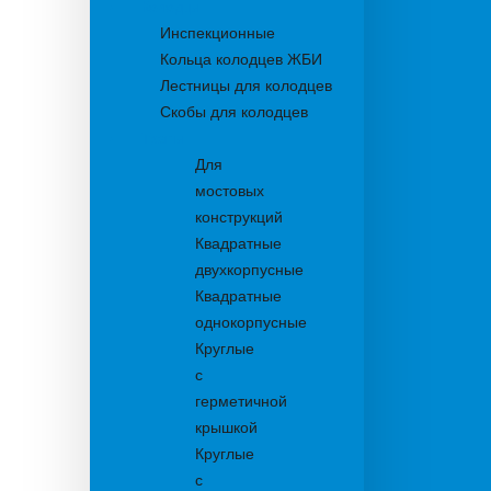
Колодцы
Инспекционные
Кольца колодцев ЖБИ
Лестницы для колодцев
Скобы для колодцев
Трапы
Для
мостовых
конструкций
Квадратные
двухкорпусные
Квадратные
однокорпусные
Круглые
с
герметичной
крышкой
Круглые
с