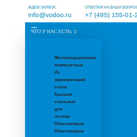
ЖДЕМ ЗАЯВОК:
ОТВЕТИМ НА ВАШИ ВОПРО
info@vodoo.ru
+7 (495) 155-01-
ЧТО У НАС ЕСТЬ:
Водоотводные
лотки
Железнодорожные
композитные
Из
нержавеющей
стали
Крышки
стальные
для
лотков
Пластиковые
Пластиковые