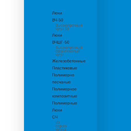
канализационные
Люки
ВЧ-50
Высокопрочный
чугун 50
Люки
ВЧШГ-50
Высокопрочный
сверхтяжелый
чугун
Железобетонные
Пластиковые
Полимерно
песчаные
Полимерное
композитные
Полимерные
Люки
СЧ
Из
серого
чугуна