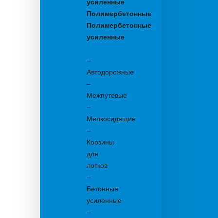
усиленные
Полимербетонные
Полимербетонные
усиленные
Бетонные:
–
Автодорожные
–
Межпутевые
–
Мелкосидящие
–
Корзины
для
лотков
–
Бетонные
усиленные
–