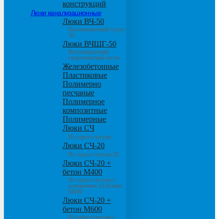
конструкций
Люки канализационные
Люки ВЧ-50
Высокопрочный чугун
50
Люки ВЧШГ-50
Высокопрочный
сверхтяжелый чугун
Железобетонные
Пластиковые
Полимерно
песчаные
Полимерное
композитные
Полимерные
Люки СЧ
Из серого чугуна
Люки СЧ-20
Из серого чугуна 20
Люки СЧ-20 +
бетон М400
Из серого чугуна с
основанием из бетона
М400
Люки СЧ-20 +
бетон М600
Из серого чугуна с