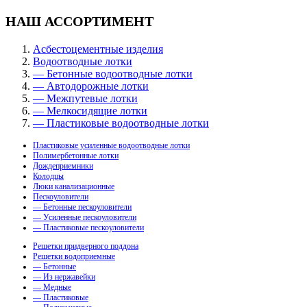
НАШ АССОРТИМЕНТ
Асбестоцементные изделия
Водоотводные лотки
— Бетонные водоотводные лотки
— Автодорожные лотки
— Межпутевые лотки
— Мелкосидящие лотки
— Пластиковые водоотводные лотки
Пластиковые усиленные водоотводные лотки
Полимербетонные лотки
Дождеприемники
Колодцы
Люки канализационные
Пескоуловители
— Бетонные пескоуловители
— Усиленные пескоуловители
— Пластиковые пескоуловители
Решетки придверного поддона
Решетки водоприемные
— Бетонные
— Из нержавейки
— Медные
— Пластиковые