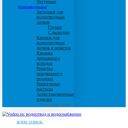
Чугунные
Комплектующие
Заглушки для
водоотводных
лотков
Глухие
С выходом
Крепеж для
водоотводных
лотков и решеток
Крышка
дренажного
колодца
Решетка
придверного
поддона
Решетчатые
настилы
Асбестоцементные
изделия
Листы, плиты, трубы
ЖДЕМ ЗАЯВОК: