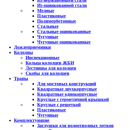
Из нержавеющей стали
Из оцинкованной стали
Медные
Пластиковые
Полимербетонные
Стальные
Стальные оцинкованные
Чугунные
Чугунные оцинкованные
Дождеприемники
Колодцы
Инспекционные
Кольца колодцев ЖБИ
Лестницы для колодцев
Скобы для колодцев
Трапы
Для мостовых конструкций
Квадратные двухкорпусные
Квадратные однокорпусные
Круглые с герметичной крышкой
Круглые с решеткой
Пластиковые
Чугунные
Комплектующие
Заглушки для водоотводных лотков