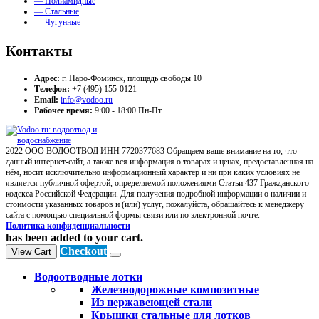
— Полиамидные
— Стальные
— Чугунные
Контакты
Адрес:
г. Наро-Фоминск, площадь свободы 10
Телефон:
+7 (495) 155-0121
Email:
info@vodoo.ru
Рабочее время:
9:00 - 18:00 Пн-Пт
2022 ООО ВОДООТВОД ИНН 7720377683 Обращаем ваше внимание на то, что
данный интернет-сайт, а также вся информация о товарах и ценах, предоставленная на
нём, носит исключительно информационный характер и ни при каких условиях не
является публичной офертой, определяемой положениями Статьи 437 Гражданского
кодекса Российской Федерации. Для получения подробной информации о наличии и
стоимости указанных товаров и (или) услуг, пожалуйста, обращайтесь к менеджеру
сайта с помощью специальной формы связи или по электронной почте.
Политика конфиденциальности
has been added to your cart.
Checkout
View Cart
Водоотводные лотки
Железнодорожные композитные
Из нержавеющей стали
Крышки стальные для лотков