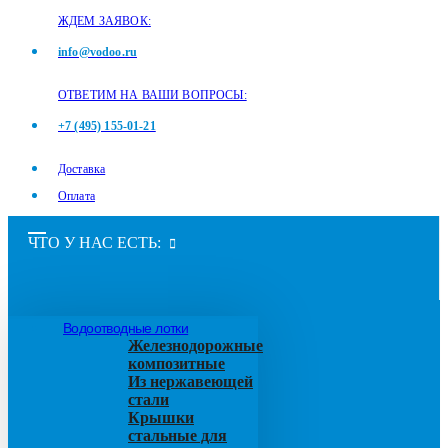
ЖДЕМ ЗАЯВОК:
info@vodoo.ru
ОТВЕТИМ НА ВАШИ ВОПРОСЫ:
+7 (495) 155-01-21
Доставка
Оплата
ЧТО У НАС ЕСТЬ:
Водоотводные лотки
Железнодорожные
композитные
Из нержавеющей
стали
Крышки
стальные для