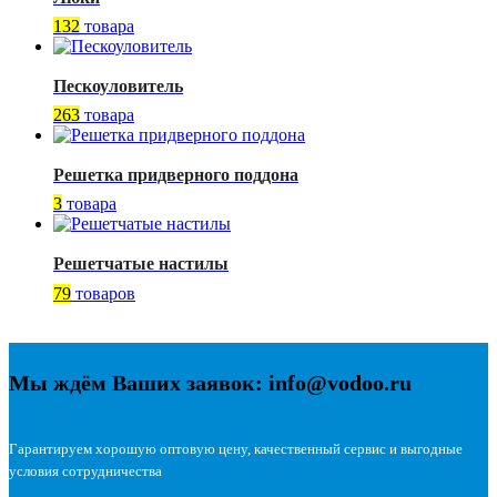
132
товара
Пескоуловитель
263
товара
Решетка придверного поддона
3
товара
Решетчатые настилы
79
товаров
Мы ждём Ваших заявок: info@vodoo.ru
Гарантируем хорошую оптовую цену, качественный сервис и выгодные
условия сотрудничества