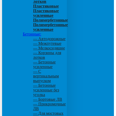
лотков
Пластиковые
Пластиковые
усиленные
Полимербетонные
Полимербетонные
усиленные
Бетонные:
— Автодорожные
— Межпутевые
— Мелкосидящие
— Корзины для
лотков
— Бетонные
усиленные
— С
вертикальным
выпуском
— Бетонные
усиленные без
уголка
— Бортовые ЛВ
— Прикромочные
ЛВ
— Для мостовых