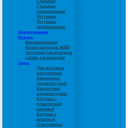
Стальные
Стальные
оцинкованные
Чугунные
Чугунные
оцинкованные
Дождеприемники
Колодцы
Инспекционные
Кольца колодцев ЖБИ
Лестницы для колодцев
Скобы для колодцев
Трапы
Для мостовых
конструкций
Квадратные
двухкорпусные
Квадратные
однокорпусные
Круглые с
герметичной
крышкой
Круглые с
решеткой
Пластиковые