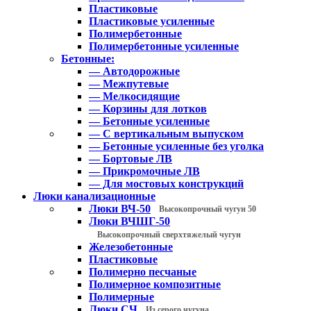
Пластиковые
Пластиковые усиленные
Полимербетонные
Полимербетонные усиленные
Бетонные:
— Автодорожные
— Межпутевые
— Мелкосидящие
— Корзины для лотков
— Бетонные усиленные
— С вертикальным выпуском
— Бетонные усиленные без уголка
— Бортовые ЛВ
— Прикромочные ЛВ
— Для мостовых конструкций
Люки канализационные
Люки ВЧ-50
Высокопрочный чугун 50
Люки ВЧШГ-50
Высокопрочный сверхтяжелый чугун
Железобетонные
Пластиковые
Полимерно песчаные
Полимерное композитные
Полимерные
Люки СЧ
Из серого чугуна