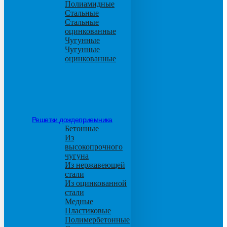
Полиамидные
Стальные
Стальные
оцинкованные
Чугунные
Чугунные
оцинкованные
Решетки дождеприемника
Бетонные
Из
высокопрочного
чугуна
Из нержавеющей
стали
Из оцинкованной
стали
Медные
Пластиковые
Полимербетонные