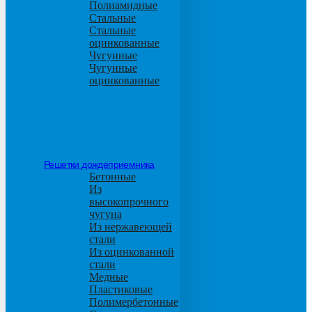
Полиамидные
Стальные
Стальные
оцинкованные
Чугунные
Чугунные
оцинкованные
Решетки дождеприемника
Бетонные
Из
высокопрочного
чугуна
Из нержавеющей
стали
Из оцинкованной
стали
Медные
Пластиковые
Полимербетонные