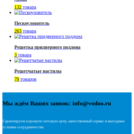
132
товара
Пескоуловитель
263
товара
Решетка придверного поддона
3
товара
Решетчатые настилы
79
товаров
Мы ждём Ваших заявок: info@vodoo.ru
Гарантируем хорошую оптовую цену, качественный сервис и выгодные
условия сотрудничества