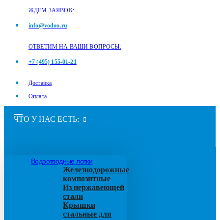
ЖДЕМ ЗАЯВОК:
info@vodoo.ru
ОТВЕТИМ НА ВАШИ ВОПРОСЫ:
+7 (495) 155-01-21
Доставка
Оплата
ЧТО У НАС ЕСТЬ:
Водоотводные лотки
Железнодорожные
композитные
Из нержавеющей
стали
Крышки
стальные для