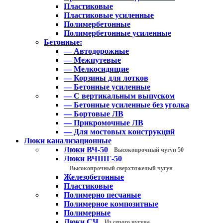
Пластиковые
Пластиковые усиленные
Полимербетонные
Полимербетонные усиленные
Бетонные:
— Автодорожные
— Межпутевые
— Мелкосидящие
— Корзины для лотков
— Бетонные усиленные
— С вертикальным выпуском
— Бетонные усиленные без уголка
— Бортовые ЛВ
— Прикромочные ЛВ
— Для мостовых конструкций
Люки канализационные
Люки ВЧ-50
Высокопрочный чугун 50
Люки ВЧШГ-50
Высокопрочный сверхтяжелый чугун
Железобетонные
Пластиковые
Полимерно песчаные
Полимерное композитные
Полимерные
Люки СЧ
Из серого чугуна