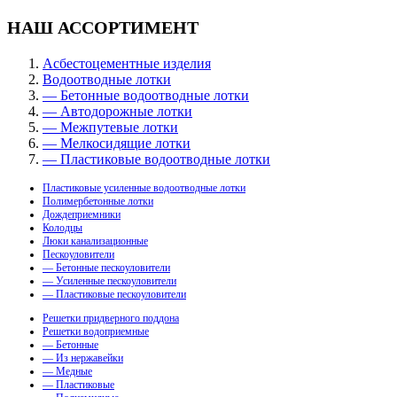
НАШ АССОРТИМЕНТ
Асбестоцементные изделия
Водоотводные лотки
— Бетонные водоотводные лотки
— Автодорожные лотки
— Межпутевые лотки
— Мелкосидящие лотки
— Пластиковые водоотводные лотки
Пластиковые усиленные водоотводные лотки
Полимербетонные лотки
Дождеприемники
Колодцы
Люки канализационные
Пескоуловители
— Бетонные пескоуловители
— Усиленные пескоуловители
— Пластиковые пескоуловители
Решетки придверного поддона
Решетки водоприемные
— Бетонные
— Из нержавейки
— Медные
— Пластиковые