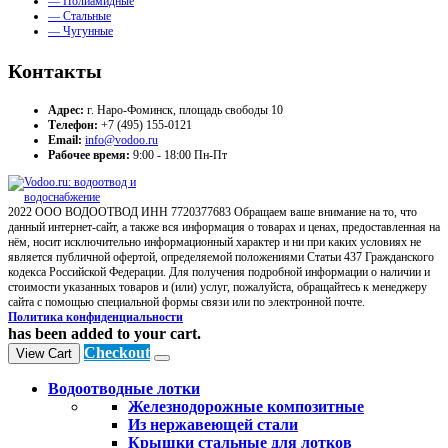
— Полиамидные
— Стальные
— Чугунные
Контакты
Адрес:
г. Наро-Фоминск, площадь свободы 10
Телефон:
+7 (495) 155-0121
Email:
info@vodoo.ru
Рабочее время:
9:00 - 18:00 Пн-Пт
2022 ООО ВОДООТВОД ИНН 7720377683 Обращаем ваше внимание на то, что
данный интернет-сайт, а также вся информация о товарах и ценах, предоставленная на
нём, носит исключительно информационный характер и ни при каких условиях не
является публичной офертой, определяемой положениями Статьи 437 Гражданского
кодекса Российской Федерации. Для получения подробной информации о наличии и
стоимости указанных товаров и (или) услуг, пожалуйста, обращайтесь к менеджеру
сайта с помощью специальной формы связи или по электронной почте.
Политика конфиденциальности
has been added to your cart.
Checkout
View Cart
Водоотводные лотки
Железнодорожные композитные
Из нержавеющей стали
Крышки стальные для лотков