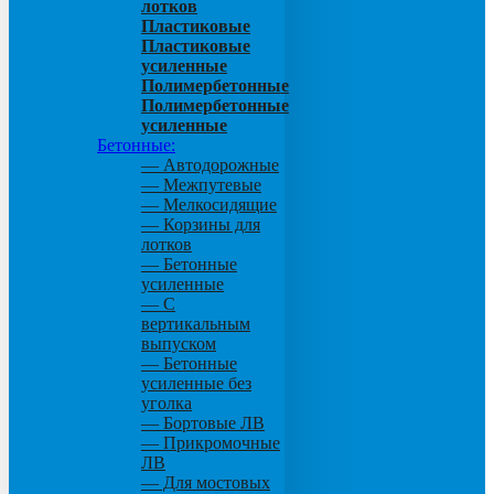
лотков
Пластиковые
Пластиковые
усиленные
Полимербетонные
Полимербетонные
усиленные
Бетонные:
— Автодорожные
— Межпутевые
— Мелкосидящие
— Корзины для
лотков
— Бетонные
усиленные
— С
вертикальным
выпуском
— Бетонные
усиленные без
уголка
— Бортовые ЛВ
— Прикромочные
ЛВ
— Для мостовых