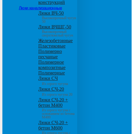
конструкций
Люки канализационные
Люки ВЧ-50
Высокопрочный чугун
50
Люки ВЧШГ-50
Высокопрочный
сверхтяжелый чугун
Железобетонные
Пластиковые
Полимерно
песчаные
Полимерное
композитные
Полимерные
Люки СЧ
Из серого чугуна
Люки СЧ-20
Из серого чугуна 20
Люки СЧ-20 +
бетон М400
Из серого чугуна с
основанием из бетона
М400
Люки СЧ-20 +
бетон М600
Из серого чугуна с