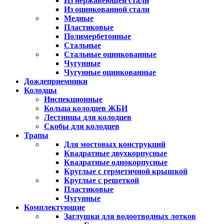
Из нержавеющей стали
Из оцинкованной стали
Медные
Пластиковые
Полимербетонные
Стальные
Стальные оцинкованные
Чугунные
Чугунные оцинкованные
Дождеприемники
Колодцы
Инспекционные
Кольца колодцев ЖБИ
Лестницы для колодцев
Скобы для колодцев
Трапы
Для мостовых конструкций
Квадратные двухкорпусные
Квадратные однокорпусные
Круглые с герметичной крышкой
Круглые с решеткой
Пластиковые
Чугунные
Комплектующие
Заглушки для водоотводных лотков