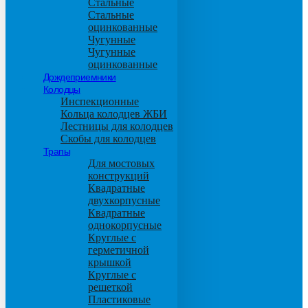
Стальные
Стальные
оцинкованные
Чугунные
Чугунные
оцинкованные
Дождеприемники
Колодцы
Инспекционные
Кольца колодцев ЖБИ
Лестницы для колодцев
Скобы для колодцев
Трапы
Для мостовых
конструкций
Квадратные
двухкорпусные
Квадратные
однокорпусные
Круглые с
герметичной
крышкой
Круглые с
решеткой
Пластиковые