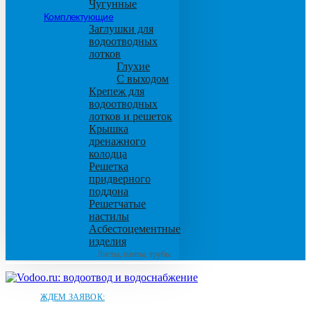
Чугунные
Комплектующие
Заглушки для
водоотводных
лотков
Глухие
С выходом
Крепеж для
водоотводных
лотков и решеток
Крышка
дренажного
колодца
Решетка
придверного
поддона
Решетчатые
настилы
Асбестоцементные
изделия
Листы, плиты, трубы
ЖДЕМ ЗАЯВОК: