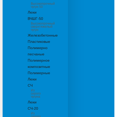
Высокопрочный
чугун 50
Люки
ВЧШГ-50
Высокопрочный
сверхтяжелый
чугун
Железобетонные
Пластиковые
Полимерно
песчаные
Полимерное
композитные
Полимерные
Люки
СЧ
Из
серого
чугуна
Люки
СЧ-20
Из
серого