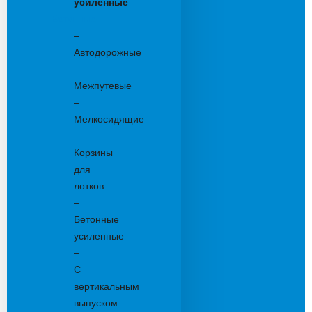
усиленные
Бетонные:
–
Автодорожные
–
Межпутевые
–
Мелкосидящие
–
Корзины
для
лотков
–
Бетонные
усиленные
–
С
вертикальным
выпуском