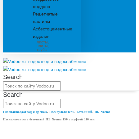
поддона
Решетчатые
настилы
Асбестоцементные
изделия
Листы,
плиты,
трубы
Search
Search
Главная
Водоотвод и дренаж
,
Пескоуловитель
,
Бетонный
,
ПБ Norma
Пескоуловитель бетонный ПБ Norma 150 с муфтой 110 мм
ПЕСКОУЛОВИТЕЛЬ