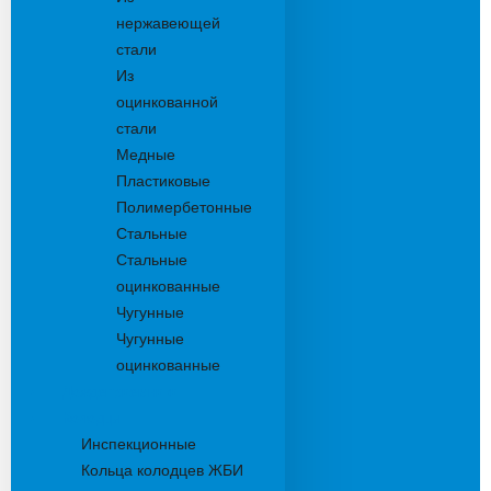
нержавеющей
стали
Из
оцинкованной
стали
Медные
Пластиковые
Полимербетонные
Стальные
Стальные
оцинкованные
Чугунные
Чугунные
оцинкованные
Дождеприемники
Колодцы
Инспекционные
Кольца колодцев ЖБИ