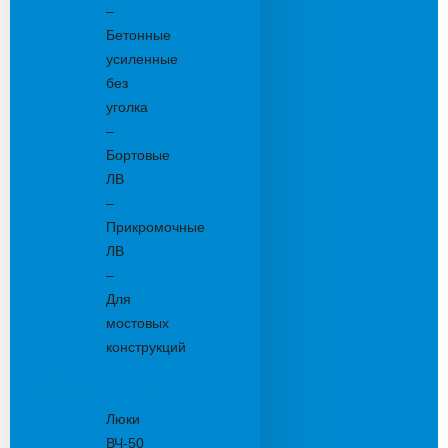
–
Бетонные
усиленные
без
уголка
–
Бортовые
ЛВ
–
Прикромочные
ЛВ
–
Для
мостовых
конструкций
Люки
канализационные
Люки
ВЧ-50