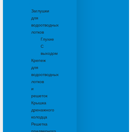
Комплектующие
Заглушки
для
водоотводных
лотков
Глухие
С
выходом
Крепеж
для
водоотводных
лотков
и
решеток
Крышка
дренажного
колодца
Решетка
придверного