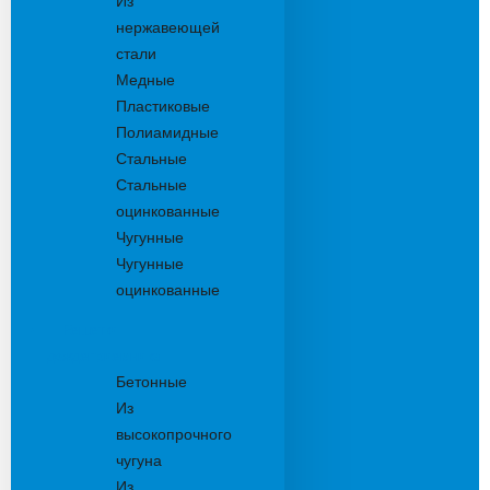
Из
нержавеющей
стали
Медные
Пластиковые
Полиамидные
Стальные
Стальные
оцинкованные
Чугунные
Чугунные
оцинкованные
Решетки
дождеприемника
Бетонные
Из
высокопрочного
чугуна
Из