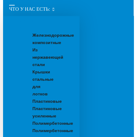
ЧТО У НАС ЕСТЬ:
Водоотводные
лотки
Железнодорожные
композитные
Из
нержавеющей
стали
Крышки
стальные
для
лотков
Пластиковые
Пластиковые
усиленные
Полимербетонные
Полимербетонные