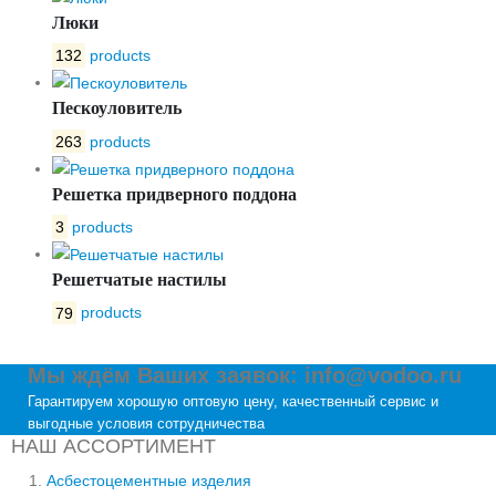
Люки
132
products
Пескоуловитель
263
products
Решетка придверного поддона
3
products
Решетчатые настилы
79
products
Мы ждём Ваших заявок: info@vodoo.ru
Гарантируем хорошую оптовую цену, качественный сервис и
выгодные условия сотрудничества
НАШ АССОРТИМЕНТ
Асбестоцементные изделия