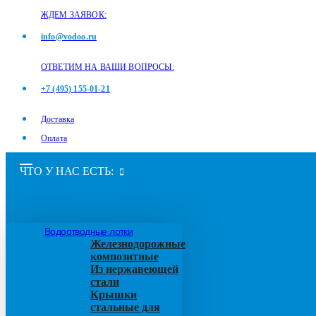
ЖДЕМ ЗАЯВОК:
info@vodoo.ru
ОТВЕТИМ НА ВАШИ ВОПРОСЫ:
+7 (495) 155-01-21
Доставка
Оплата
ЧТО У НАС ЕСТЬ:
Водоотводные лотки
Железнодорожные
композитные
Из нержавеющей
стали
Крышки
стальные для