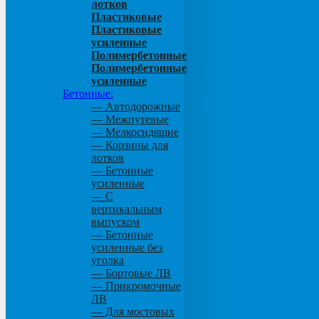
лотков
Пластиковые
Пластиковые
усиленные
Полимербетонные
Полимербетонные
усиленные
Бетонные:
— Автодорожные
— Межпутевые
— Мелкосидящие
— Корзины для
лотков
— Бетонные
усиленные
— С
вертикальным
выпуском
— Бетонные
усиленные без
уголка
— Бортовые ЛВ
— Прикромочные
ЛВ
— Для мостовых