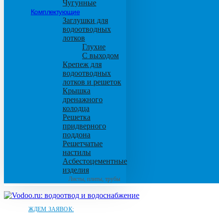
Чугунные
Комплектующие
Заглушки для
водоотводных
лотков
Глухие
С выходом
Крепеж для
водоотводных
лотков и решеток
Крышка
дренажного
колодца
Решетка
придверного
поддона
Решетчатые
настилы
Асбестоцементные
изделия
Листы, плиты, трубы
ЖДЕМ ЗАЯВОК: