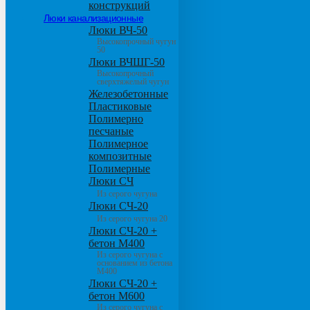
конструкций
Люки канализационные
Люки ВЧ-50
Высокопрочный чугун
50
Люки ВЧШГ-50
Высокопрочный
сверхтяжелый чугун
Железобетонные
Пластиковые
Полимерно
песчаные
Полимерное
композитные
Полимерные
Люки СЧ
Из серого чугуна
Люки СЧ-20
Из серого чугуна 20
Люки СЧ-20 +
бетон М400
Из серого чугуна с
основанием из бетона
М400
Люки СЧ-20 +
бетон М600
Из серого чугуна с