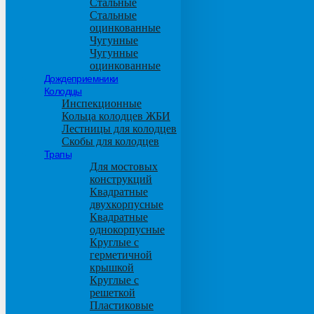
Стальные
Стальные
оцинкованные
Чугунные
Чугунные
оцинкованные
Дождеприемники
Колодцы
Инспекционные
Кольца колодцев ЖБИ
Лестницы для колодцев
Скобы для колодцев
Трапы
Для мостовых
конструкций
Квадратные
двухкорпусные
Квадратные
однокорпусные
Круглые с
герметичной
крышкой
Круглые с
решеткой
Пластиковые