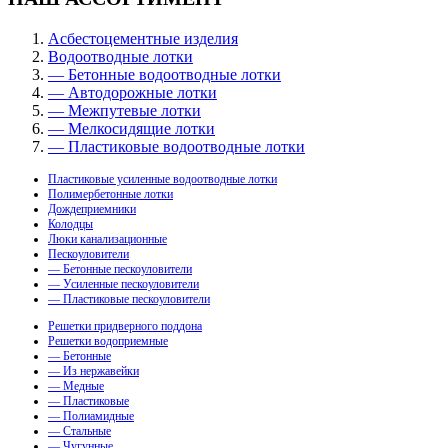
Асбестоцементные изделия
Водоотводные лотки
— Бетонные водоотводные лотки
— Автодорожные лотки
— Межпутевые лотки
— Мелкосидящие лотки
— Пластиковые водоотводные лотки
Пластиковые усиленные водоотводные лотки
Полимербетонные лотки
Дождеприемники
Колодцы
Люки канализационные
Пескоуловители
— Бетонные пескоуловители
— Усиленные пескоуловители
— Пластиковые пескоуловители
Решетки придверного поддона
Решетки водоприемные
— Бетонные
— Из нержавейки
— Медные
— Пластиковые
— Полиамидные
— Стальные
— Чугунные