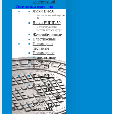
конструкций
Люки канализационные
Люки ВЧ-50
Высокопрочный чугун
50
Люки ВЧШГ-50
Высокопрочный
сверхтяжелый чугун
Железобетонные
Пластиковые
Полимерно
песчаные
Полимерное
композитные
Полимерные
Люки СЧ
Из серого чугуна
Люки СЧ-20
Из серого чугуна 20
Люки СЧ-20 +
бетон М400
Из серого чугуна с
основанием из бетона
М400
Люки СЧ-20 +
бетон М600
Из серого чугуна с