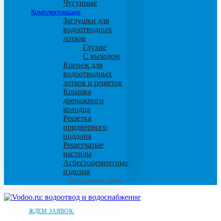
Чугунные
Комплектующие
Заглушки для
водоотводных
лотков
Глухие
С выходом
Крепеж для
водоотводных
лотков и решеток
Крышка
дренажного
колодца
Решетка
придверного
поддона
Решетчатые
настилы
Асбестоцементные
изделия
Листы, плиты, трубы
ЖДЕМ ЗАЯВОК: