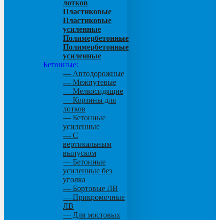
лотков
Пластиковые
Пластиковые
усиленные
Полимербетонные
Полимербетонные
усиленные
Бетонные:
— Автодорожные
— Межпутевые
— Мелкосидящие
— Корзины для
лотков
— Бетонные
усиленные
— С
вертикальным
выпуском
— Бетонные
усиленные без
уголка
— Бортовые ЛВ
— Прикромочные
ЛВ
— Для мостовых