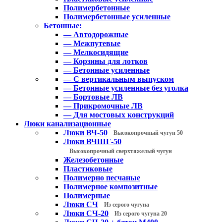
Полимербетонные
Полимербетонные усиленные
Бетонные:
— Автодорожные
— Межпутевые
— Мелкосидящие
— Корзины для лотков
— Бетонные усиленные
— С вертикальным выпуском
— Бетонные усиленные без уголка
— Бортовые ЛВ
— Прикромочные ЛВ
— Для мостовых конструкций
Люки канализационные
Люки ВЧ-50
Высокопрочный чугун 50
Люки ВЧШГ-50
Высокопрочный сверхтяжелый чугун
Железобетонные
Пластиковые
Полимерно песчаные
Полимерное композитные
Полимерные
Люки СЧ
Из серого чугуна
Люки СЧ-20
Из серого чугуна 20