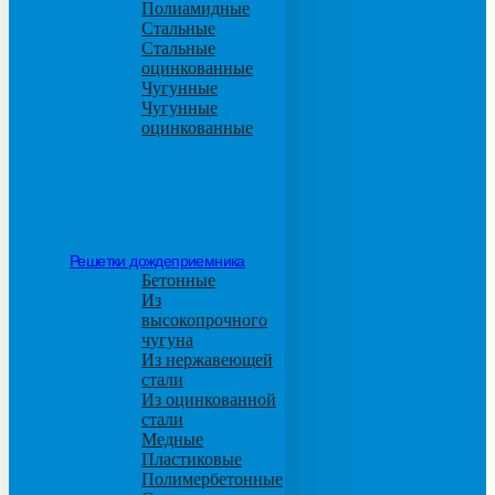
Полиамидные
Стальные
Стальные
оцинкованные
Чугунные
Чугунные
оцинкованные
Решетки дождеприемника
Бетонные
Из
высокопрочного
чугуна
Из нержавеющей
стали
Из оцинкованной
стали
Медные
Пластиковые
Полимербетонные