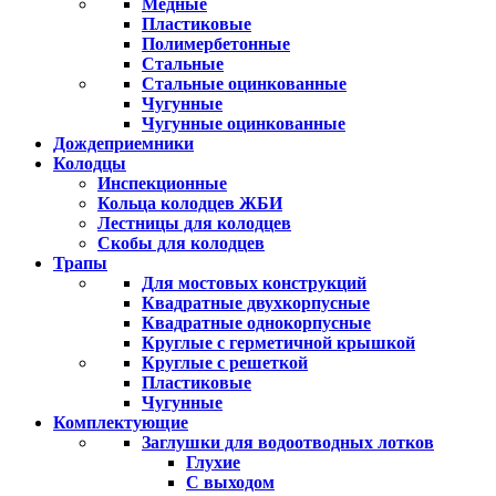
Медные
Пластиковые
Полимербетонные
Стальные
Стальные оцинкованные
Чугунные
Чугунные оцинкованные
Дождеприемники
Колодцы
Инспекционные
Кольца колодцев ЖБИ
Лестницы для колодцев
Скобы для колодцев
Трапы
Для мостовых конструкций
Квадратные двухкорпусные
Квадратные однокорпусные
Круглые с герметичной крышкой
Круглые с решеткой
Пластиковые
Чугунные
Комплектующие
Заглушки для водоотводных лотков
Глухие
С выходом