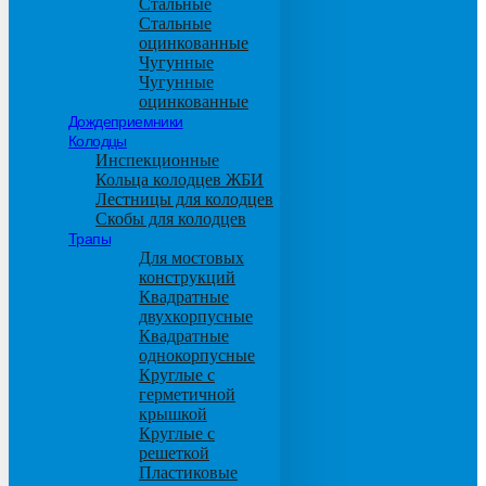
Стальные
Стальные
оцинкованные
Чугунные
Чугунные
оцинкованные
Дождеприемники
Колодцы
Инспекционные
Кольца колодцев ЖБИ
Лестницы для колодцев
Скобы для колодцев
Трапы
Для мостовых
конструкций
Квадратные
двухкорпусные
Квадратные
однокорпусные
Круглые с
герметичной
крышкой
Круглые с
решеткой
Пластиковые