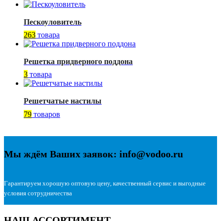
Пескоуловитель
263
товара
Решетка придверного поддона
3
товара
Решетчатые настилы
79
товаров
Мы ждём Ваших заявок: info@vodoo.ru
Гарантируем хорошую оптовую цену, качественный сервис и выгодные
условия сотрудничества
НАШ АССОРТИМЕНТ