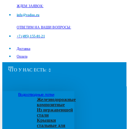
ЖДЕМ ЗАЯВОК:
info@vodoo.ru
ОТВЕТИМ НА ВАШИ ВОПРОСЫ:
+7 (495) 155-01-21
Доставка
Оплата
ЧТО У НАС ЕСТЬ:
Водоотводные лотки
Железнодорожные
композитные
Из нержавеющей
стали
Крышки
стальные для