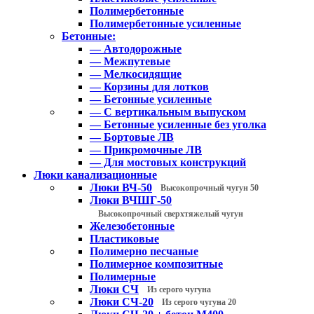
Полимербетонные
Полимербетонные усиленные
Бетонные:
— Автодорожные
— Межпутевые
— Мелкосидящие
— Корзины для лотков
— Бетонные усиленные
— С вертикальным выпуском
— Бетонные усиленные без уголка
— Бортовые ЛВ
— Прикромочные ЛВ
— Для мостовых конструкций
Люки канализационные
Люки ВЧ-50
Высокопрочный чугун 50
Люки ВЧШГ-50
Высокопрочный сверхтяжелый чугун
Железобетонные
Пластиковые
Полимерно песчаные
Полимерное композитные
Полимерные
Люки СЧ
Из серого чугуна
Люки СЧ-20
Из серого чугуна 20