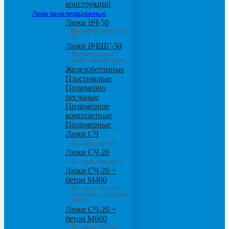
конструкций
Люки канализационные
Люки ВЧ-50
Высокопрочный чугун
50
Люки ВЧШГ-50
Высокопрочный
сверхтяжелый чугун
Железобетонные
Пластиковые
Полимерно
песчаные
Полимерное
композитные
Полимерные
Люки СЧ
Из серого чугуна
Люки СЧ-20
Из серого чугуна 20
Люки СЧ-20 +
бетон М400
Из серого чугуна с
основанием из бетона
М400
Люки СЧ-20 +
бетон М600
Из серого чугуна с