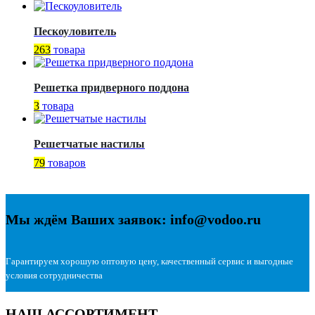
Пескоуловитель
263
товара
Решетка придверного поддона
3
товара
Решетчатые настилы
79
товаров
Мы ждём Ваших заявок: info@vodoo.ru
Гарантируем хорошую оптовую цену, качественный сервис и выгодные
условия сотрудничества
НАШ АССОРТИМЕНТ