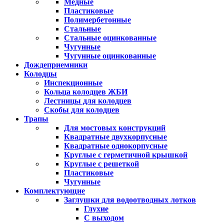
Медные
Пластиковые
Полимербетонные
Стальные
Стальные оцинкованные
Чугунные
Чугунные оцинкованные
Дождеприемники
Колодцы
Инспекционные
Кольца колодцев ЖБИ
Лестницы для колодцев
Скобы для колодцев
Трапы
Для мостовых конструкций
Квадратные двухкорпусные
Квадратные однокорпусные
Круглые с герметичной крышкой
Круглые с решеткой
Пластиковые
Чугунные
Комплектующие
Заглушки для водоотводных лотков
Глухие
С выходом