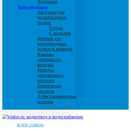
Чугунные
Комплектующие
Заглушки для
водоотводных
лотков
Глухие
С выходом
Крепеж для
водоотводных
лотков и решеток
Крышка
дренажного
колодца
Решетка
придверного
поддона
Решетчатые
настилы
Асбестоцементные
изделия
Листы, плиты, трубы
ЖДЕМ ЗАЯВОК: