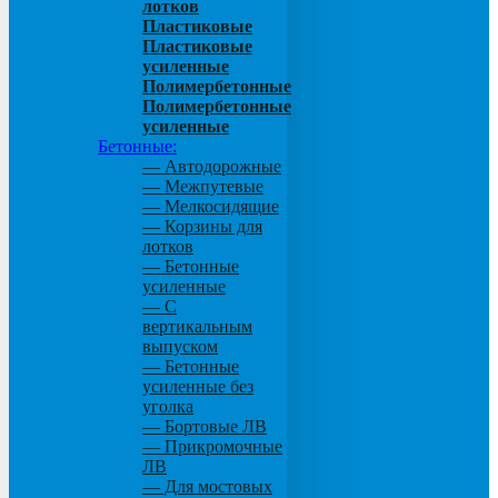
лотков
Пластиковые
Пластиковые
усиленные
Полимербетонные
Полимербетонные
усиленные
Бетонные:
— Автодорожные
— Межпутевые
— Мелкосидящие
— Корзины для
лотков
— Бетонные
усиленные
— С
вертикальным
выпуском
— Бетонные
усиленные без
уголка
— Бортовые ЛВ
— Прикромочные
ЛВ
— Для мостовых