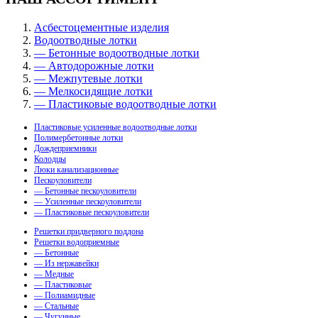
Асбестоцементные изделия
Водоотводные лотки
— Бетонные водоотводные лотки
— Автодорожные лотки
— Межпутевые лотки
— Мелкосидящие лотки
— Пластиковые водоотводные лотки
Пластиковые усиленные водоотводные лотки
Полимербетонные лотки
Дождеприемники
Колодцы
Люки канализационные
Пескоуловители
— Бетонные пескоуловители
— Усиленные пескоуловители
— Пластиковые пескоуловители
Решетки придверного поддона
Решетки водоприемные
— Бетонные
— Из нержавейки
— Медные
— Пластиковые
— Полиамидные
— Стальные
— Чугунные