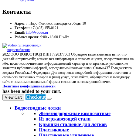
Контакты
Адрес:
г. Наро-Фоминск, площадь свободы 10
Телефон:
+7 (495) 155-0121
Email:
info@vodoo.ru
Рабочее время:
9:00 - 18:00 Пн-Пт
2022 ООО ВОДООТВОД ИНН 7720377683 Обращаем ваше внимание на то, что
данный интернет-сайт, а также вся информация о товарах и ценах, предоставленная на
нём, носит исключительно информационный характер и ни при каких условиях не
является публичной офертой, определяемой положениями Статьи 437 Гражданского
кодекса Российской Федерации. Для получения подробной информации о наличии и
стоимости указанных товаров и (или) услуг, пожалуйста, обращайтесь к менеджеру
сайта с помощью специальной формы связи или по электронной почте.
Политика конфиденциальности
has been added to your cart.
Checkout
View Cart
Водоотводные лотки
Железнодорожные композитные
Из нержавеющей стали
Крышки стальные для лотков
Пластиковые
Пластиковые усиленные