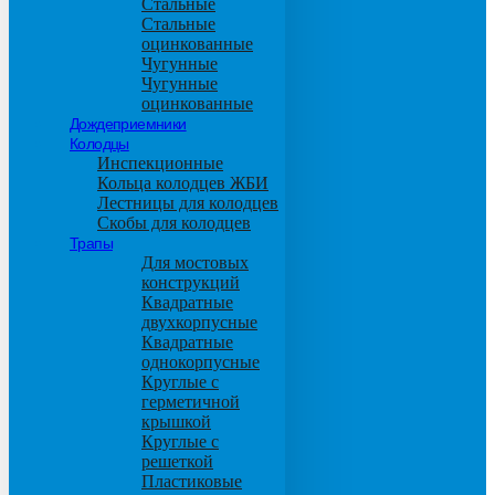
Стальные
Стальные
оцинкованные
Чугунные
Чугунные
оцинкованные
Дождеприемники
Колодцы
Инспекционные
Кольца колодцев ЖБИ
Лестницы для колодцев
Скобы для колодцев
Трапы
Для мостовых
конструкций
Квадратные
двухкорпусные
Квадратные
однокорпусные
Круглые с
герметичной
крышкой
Круглые с
решеткой
Пластиковые