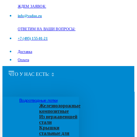
ЖДЕМ ЗАЯВОК:
info@vodoo.ru
ОТВЕТИМ НА ВАШИ ВОПРОСЫ:
+7 (495) 155-01-21
Доставка
Оплата
ЧТО У НАС ЕСТЬ:
Водоотводные лотки
Железнодорожные
композитные
Из нержавеющей
стали
Крышки
стальные для