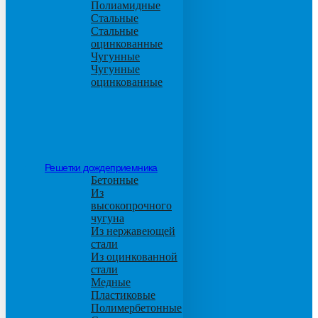
Полиамидные
Стальные
Стальные
оцинкованные
Чугунные
Чугунные
оцинкованные
Решетки дождеприемника
Бетонные
Из
высокопрочного
чугуна
Из нержавеющей
стали
Из оцинкованной
стали
Медные
Пластиковые
Полимербетонные