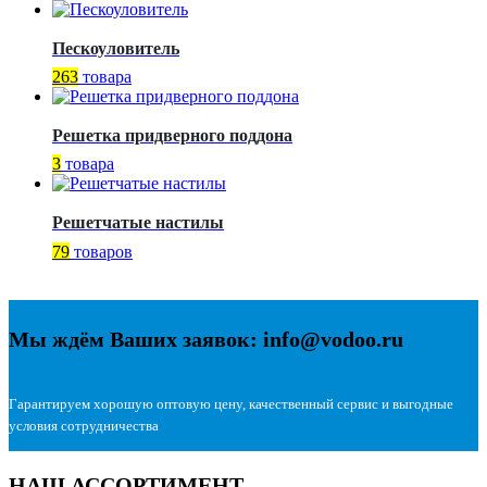
Пескоуловитель
263
товара
Решетка придверного поддона
3
товара
Решетчатые настилы
79
товаров
Мы ждём Ваших заявок: info@vodoo.ru
Гарантируем хорошую оптовую цену, качественный сервис и выгодные
условия сотрудничества
НАШ АССОРТИМЕНТ