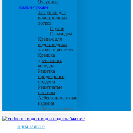
Чугунные
Комплектующие
Заглушки для
водоотводных
лотков
Глухие
С выходом
Крепеж для
водоотводных
лотков и решеток
Крышка
дренажного
колодца
Решетка
придверного
поддона
Решетчатые
настилы
Асбестоцементные
изделия
Листы, плиты, трубы
ЖДЕМ ЗАЯВОК: