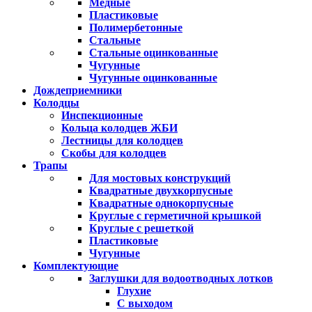
Медные
Пластиковые
Полимербетонные
Стальные
Стальные оцинкованные
Чугунные
Чугунные оцинкованные
Дождеприемники
Колодцы
Инспекционные
Кольца колодцев ЖБИ
Лестницы для колодцев
Скобы для колодцев
Трапы
Для мостовых конструкций
Квадратные двухкорпусные
Квадратные однокорпусные
Круглые с герметичной крышкой
Круглые с решеткой
Пластиковые
Чугунные
Комплектующие
Заглушки для водоотводных лотков
Глухие
С выходом