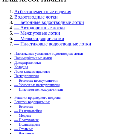
Асбестоцементные изделия
Водоотводные лотки
— Бетонные водоотводные лотки
— Автодорожные лотки
— Межпутевые лотки
— Мелкосидящие лотки
— Пластиковые водоотводные лотки
Пластиковые усиленные водоотводные лотки
Полимербетонные лотки
Дождеприемники
Колодцы
Люки канализационные
Пескоуловители
— Бетонные пескоуловители
— Усиленные пескоуловители
— Пластиковые пескоуловители
Решетки придверного поддона
Решетки водоприемные
— Бетонные
— Из нержавейки
— Медные
— Пластиковые
— Полиамидные
— Стальные
— Чугунные