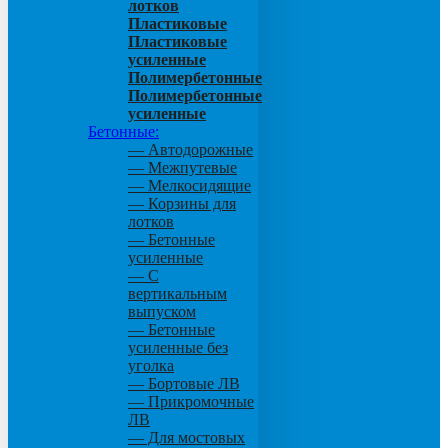
лотков
Пластиковые
Пластиковые
усиленные
Полимербетонные
Полимербетонные
усиленные
Бетонные:
— Автодорожные
— Межпутевые
— Мелкосидящие
— Корзины для
лотков
— Бетонные
усиленные
— С
вертикальным
выпуском
— Бетонные
усиленные без
уголка
— Бортовые ЛВ
— Прикромочные
ЛВ
— Для мостовых