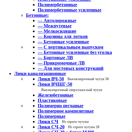
Полимербетонные
Полимербетонные усиленные
Бетонные:
— Автодорожные
— Межпутевые
— Мелкосидящие
— Корзины для лотков
— Бетонные усиленные
— С вертикальным выпуском
— Бетонные усиленные без уголка
— Бортовые ЛВ
— Прикромочные ЛВ
— Для мостовых конструкций
Люки канализационные
Люки ВЧ-50
Высокопрочный чугун 50
Люки ВЧШГ-50
Высокопрочный сверхтяжелый чугун
Железобетонные
Пластиковые
Полимерно песчаные
Полимерное композитные
Полимерные
Люки СЧ
Из серого чугуна
Люки СЧ-20
Из серого чугуна 20