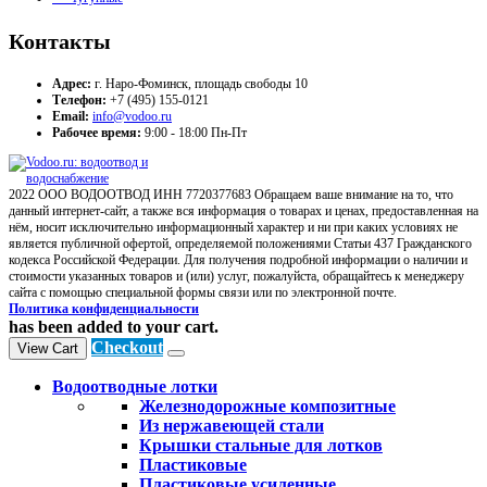
Контакты
Адрес:
г. Наро-Фоминск, площадь свободы 10
Телефон:
+7 (495) 155-0121
Email:
info@vodoo.ru
Рабочее время:
9:00 - 18:00 Пн-Пт
2022 ООО ВОДООТВОД ИНН 7720377683 Обращаем ваше внимание на то, что
данный интернет-сайт, а также вся информация о товарах и ценах, предоставленная на
нём, носит исключительно информационный характер и ни при каких условиях не
является публичной офертой, определяемой положениями Статьи 437 Гражданского
кодекса Российской Федерации. Для получения подробной информации о наличии и
стоимости указанных товаров и (или) услуг, пожалуйста, обращайтесь к менеджеру
сайта с помощью специальной формы связи или по электронной почте.
Политика конфиденциальности
has been added to your cart.
Checkout
View Cart
Водоотводные лотки
Железнодорожные композитные
Из нержавеющей стали
Крышки стальные для лотков
Пластиковые
Пластиковые усиленные