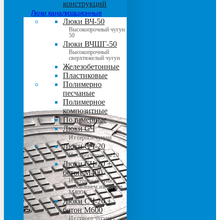
конструкций
Люки канализационные
Люки ВЧ-50
Высокопрочный чугун
50
Люки ВЧШГ-50
Высокопрочный
сверхтяжелый чугун
Железобетонные
Пластиковые
Полимерно
песчаные
Полимерное
композитные
Полимерные
Люки СЧ
Из серого чугуна
Люки СЧ-20
Из серого чугуна 20
Люки СЧ-20 +
бетон М400
Из серого чугуна с
основанием из бетона
М400
Люки СЧ-20 +
бетон М600
Из серого чугуна с