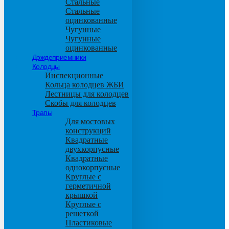
Стальные
Стальные
оцинкованные
Чугунные
Чугунные
оцинкованные
Дождеприемники
Колодцы
Инспекционные
Кольца колодцев ЖБИ
Лестницы для колодцев
Скобы для колодцев
Трапы
Для мостовых
конструкций
Квадратные
двухкорпусные
Квадратные
однокорпусные
Круглые с
герметичной
крышкой
Круглые с
решеткой
Пластиковые