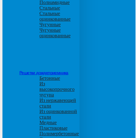
Полиамидные
Стальные
Стальные
оцинкованные
Чугунные
Чугунные
оцинкованные
Решетки дождеприемника
Бетонные
Из
высокопрочного
чугуна
Из нержавеющей
стали
Из оцинкованной
стали
Медные
Пластиковые
Полимербетонные