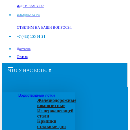
ЖДЕМ ЗАЯВОК:
info@vodoo.ru
ОТВЕТИМ НА ВАШИ ВОПРОСЫ:
+7 (495) 155-01-21
Доставка
Оплата
ЧТО У НАС ЕСТЬ:
Водоотводные лотки
Железнодорожные
композитные
Из нержавеющей
стали
Крышки
стальные для