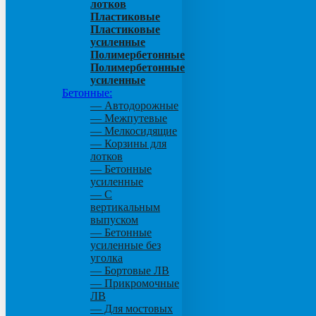
лотков
Пластиковые
Пластиковые
усиленные
Полимербетонные
Полимербетонные
усиленные
Бетонные:
— Автодорожные
— Межпутевые
— Мелкосидящие
— Корзины для
лотков
— Бетонные
усиленные
— С
вертикальным
выпуском
— Бетонные
усиленные без
уголка
— Бортовые ЛВ
— Прикромочные
ЛВ
— Для мостовых