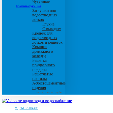
Чугунные
Комплектующие
Заглушки для
водоотводных
лотков
Глухие
С выходом
Крепеж для
водоотводных
лотков и решеток
Крышка
дренажного
колодца
Решетка
придверного
поддона
Решетчатые
настилы
Асбестоцементные
изделия
Листы, плиты, трубы
ЖДЕМ ЗАЯВОК: