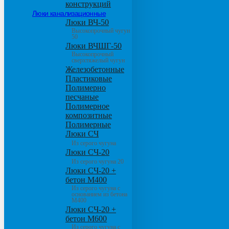
конструкций
Люки канализационные
Люки ВЧ-50
Высокопрочный чугун
50
Люки ВЧШГ-50
Высокопрочный
сверхтяжелый чугун
Железобетонные
Пластиковые
Полимерно
песчаные
Полимерное
композитные
Полимерные
Люки СЧ
Из серого чугуна
Люки СЧ-20
Из серого чугуна 20
Люки СЧ-20 +
бетон М400
Из серого чугуна с
основанием из бетона
М400
Люки СЧ-20 +
бетон М600
Из серого чугуна с