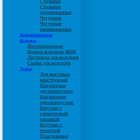
Стальные
Стальные
оцинкованные
Чугунные
Чугунные
оцинкованные
Дождеприемники
Колодцы
Инспекционные
Кольца колодцев ЖБИ
Лестницы для колодцев
Скобы для колодцев
Трапы
Для мостовых
конструкций
Квадратные
двухкорпусные
Квадратные
однокорпусные
Круглые с
герметичной
крышкой
Круглые с
решеткой
Пластиковые