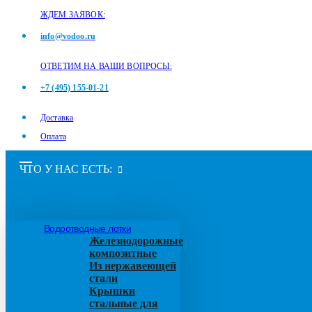
ЖДЕМ ЗАЯВОК:
info@vodoo.ru
ОТВЕТИМ НА ВАШИ ВОПРОСЫ:
+7 (495) 155-01-21
Доставка
Оплата
ЧТО У НАС ЕСТЬ:
Водоотводные лотки
Железнодорожные
композитные
Из нержавеющей
стали
Крышки
стальные для