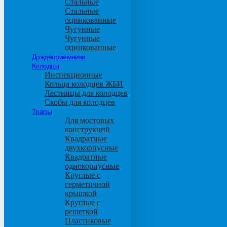
Стальные
Стальные
оцинкованные
Чугунные
Чугунные
оцинкованные
Дождеприемники
Колодцы
Инспекционные
Кольца колодцев ЖБИ
Лестницы для колодцев
Скобы для колодцев
Трапы
Для мостовых
конструкций
Квадратные
двухкорпусные
Квадратные
однокорпусные
Круглые с
герметичной
крышкой
Круглые с
решеткой
Пластиковые