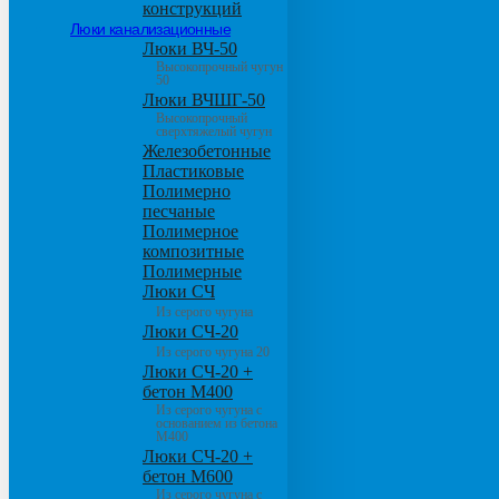
конструкций
Люки канализационные
Люки ВЧ-50
Высокопрочный чугун
50
Люки ВЧШГ-50
Высокопрочный
сверхтяжелый чугун
Железобетонные
Пластиковые
Полимерно
песчаные
Полимерное
композитные
Полимерные
Люки СЧ
Из серого чугуна
Люки СЧ-20
Из серого чугуна 20
Люки СЧ-20 +
бетон М400
Из серого чугуна с
основанием из бетона
М400
Люки СЧ-20 +
бетон М600
Из серого чугуна с