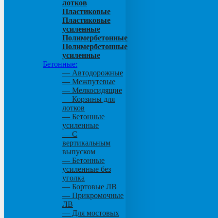
лотков
Пластиковые
Пластиковые
усиленные
Полимербетонные
Полимербетонные
усиленные
Бетонные:
— Автодорожные
— Межпутевые
— Мелкосидящие
— Корзины для
лотков
— Бетонные
усиленные
— С
вертикальным
выпуском
— Бетонные
усиленные без
уголка
— Бортовые ЛВ
— Прикромочные
ЛВ
— Для мостовых