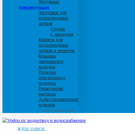
Чугунные
Комплектующие
Заглушки для
водоотводных
лотков
Глухие
С выходом
Крепеж для
водоотводных
лотков и решеток
Крышка
дренажного
колодца
Решетка
придверного
поддона
Решетчатые
настилы
Асбестоцементные
изделия
Листы, плиты, трубы
ЖДЕМ ЗАЯВОК: