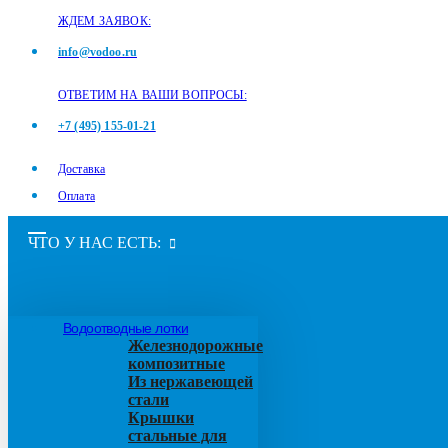
ЖДЕМ ЗАЯВОК:
info@vodoo.ru
ОТВЕТИМ НА ВАШИ ВОПРОСЫ:
+7 (495) 155-01-21
Доставка
Оплата
ЧТО У НАС ЕСТЬ:
Водоотводные лотки
Железнодорожные
композитные
Из нержавеющей
стали
Крышки
стальные для