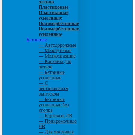
лотков
Пластиковые
Пластиковые
усиленные
Полимербетонные
Полимербетонные
усиленные
Бетонные:
— Автодорожные
— Межпутевые
— Мелкосидящие
— Корзины для
лотков
— Бетонные
усиленные
— С
вертикальным
выпуском
— Бетонные
усиленные без
уголка
— Бортовые ЛВ
— Прикромочные
ЛВ
— Для мостовых