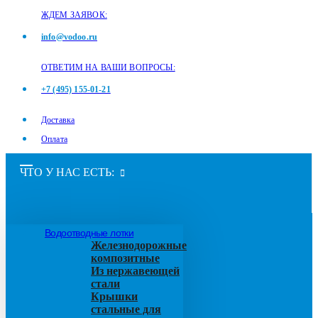
ЖДЕМ ЗАЯВОК:
info@vodoo.ru
ОТВЕТИМ НА ВАШИ ВОПРОСЫ:
+7 (495) 155-01-21
Доставка
Оплата
ЧТО У НАС ЕСТЬ:
Водоотводные лотки
Железнодорожные
композитные
Из нержавеющей
стали
Крышки
стальные для