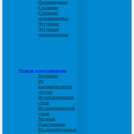
Полиамидные
Стальные
Стальные
оцинкованные
Чугунные
Чугунные
оцинкованные
Решетки дождеприемника
Бетонные
Из
высокопрочного
чугуна
Из нержавеющей
стали
Из оцинкованной
стали
Медные
Пластиковые
Полимербетонные