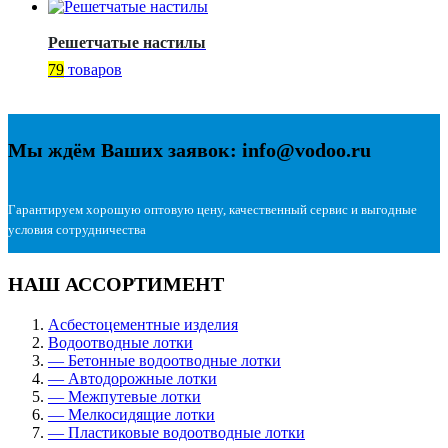
Решетчатые настилы
79
товаров
Мы ждём Ваших заявок: info@vodoo.ru
Гарантируем хорошую оптовую цену, качественный сервис и выгодные
условия сотрудничества
НАШ АССОРТИМЕНТ
Асбестоцементные изделия
Водоотводные лотки
— Бетонные водоотводные лотки
— Автодорожные лотки
— Межпутевые лотки
— Мелкосидящие лотки
— Пластиковые водоотводные лотки