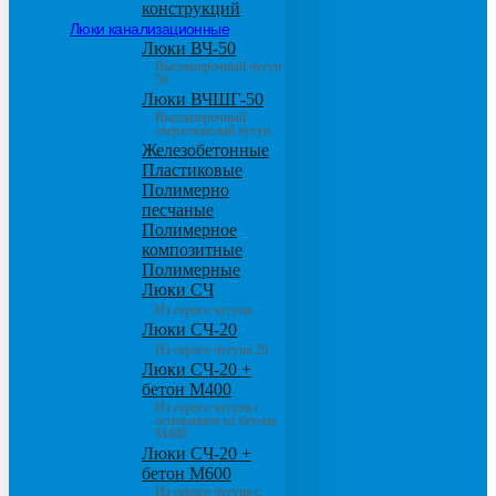
конструкций
Люки канализационные
Люки ВЧ-50
Высокопрочный чугун
50
Люки ВЧШГ-50
Высокопрочный
сверхтяжелый чугун
Железобетонные
Пластиковые
Полимерно
песчаные
Полимерное
композитные
Полимерные
Люки СЧ
Из серого чугуна
Люки СЧ-20
Из серого чугуна 20
Люки СЧ-20 +
бетон М400
Из серого чугуна с
основанием из бетона
М400
Люки СЧ-20 +
бетон М600
Из серого чугуна с