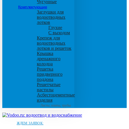
Чугунные
Комплектующие
Заглушки для
водоотводных
лотков
Глухие
С выходом
Крепеж для
водоотводных
лотков и решеток
Крышка
дренажного
колодца
Решетка
придверного
поддона
Решетчатые
настилы
Асбестоцементные
изделия
Листы, плиты, трубы
ЖДЕМ ЗАЯВОК: