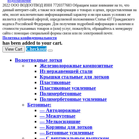
2022 ООО ВОДООТВОД ИНН 7720377683 Обращаем ваше внимание на то, что
данный интернет-сайт, а также вся информация о товарах и ценах, предоставленная на
нём, носит исключительно информационный характер и ни при каких условиях не
является публичной офертой, определяемой положениями Статьи 437 Гражданского
кодекса Российской Федерации. Для получения подробной информации о наличии и
стоимости указанных товаров и (или) услуг, пожалуйста, обращайтесь к менеджеру
сайта с помощью специальной формы связи или по электронной почте.
Политика конфиденциальности
has been added to your cart.
Checkout
View Cart
Водоотводные лотки
Железнодорожные композитные
Из нержавеющей стали
Крышки стальные для лотков
Пластиковые
Пластиковые усиленные
Полимербетонные
Полимербетонные усиленные
Бетонные:
— Автодорожные
— Межпутевые
— Мелкосидящие
— Корзины для лотков
— Бетонные усиленные
— С вертикальным выпуском