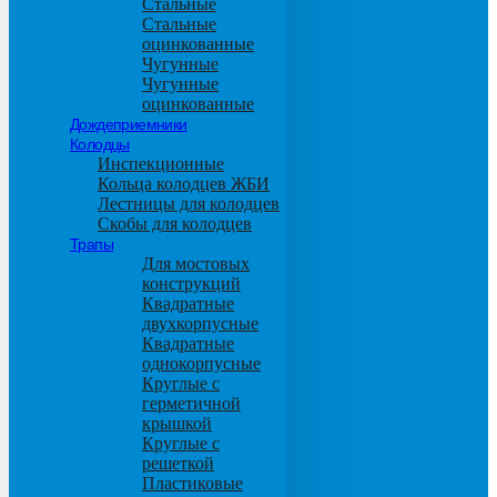
Стальные
Стальные
оцинкованные
Чугунные
Чугунные
оцинкованные
Дождеприемники
Колодцы
Инспекционные
Кольца колодцев ЖБИ
Лестницы для колодцев
Скобы для колодцев
Трапы
Для мостовых
конструкций
Квадратные
двухкорпусные
Квадратные
однокорпусные
Круглые с
герметичной
крышкой
Круглые с
решеткой
Пластиковые