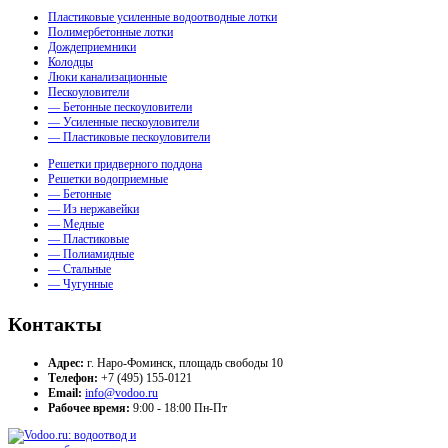
Пластиковые усиленные водоотводные лотки
Полимербетонные лотки
Дождеприемники
Колодцы
Люки канализационные
Пескоуловители
— Бетонные пескоуловители
— Усиленные пескоуловители
— Пластиковые пескоуловители
Решетки придверного поддона
Решетки водоприемные
— Бетонные
— Из нержавейки
— Медные
— Пластиковые
— Полиамидные
— Стальные
— Чугунные
Контакты
Адрес:
г. Наро-Фоминск, площадь свободы 10
Телефон:
+7 (495) 155-0121
Email:
info@vodoo.ru
Рабочее время:
9:00 - 18:00 Пн-Пт