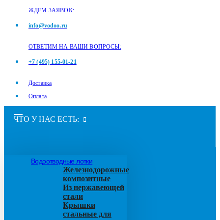
ЖДЕМ ЗАЯВОК:
info@vodoo.ru
ОТВЕТИМ НА ВАШИ ВОПРОСЫ:
+7 (495) 155-01-21
Доставка
Оплата
ЧТО У НАС ЕСТЬ:
Водоотводные лотки
Железнодорожные
композитные
Из нержавеющей
стали
Крышки
стальные для