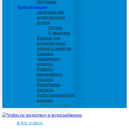
Чугунные
Комплектующие
Заглушки для
водоотводных
лотков
Глухие
С выходом
Крепеж для
водоотводных
лотков и решеток
Крышка
дренажного
колодца
Решетка
придверного
поддона
Решетчатые
настилы
Асбестоцементные
изделия
Листы, плиты, трубы
ЖДЕМ ЗАЯВОК: