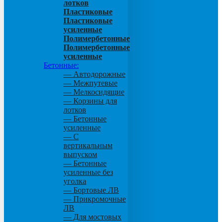
лотков
Пластиковые
Пластиковые
усиленные
Полимербетонные
Полимербетонные
усиленные
Бетонные:
— Автодорожные
— Межпутевые
— Мелкосидящие
— Корзины для
лотков
— Бетонные
усиленные
— С
вертикальным
выпуском
— Бетонные
усиленные без
уголка
— Бортовые ЛВ
— Прикромочные
ЛВ
— Для мостовых