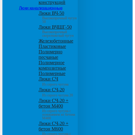
конструкций
Люки канализационные
Люки ВЧ-50
Высокопрочный чугун
50
Люки ВЧШГ-50
Высокопрочный
сверхтяжелый чугун
Железобетонные
Пластиковые
Полимерно
песчаные
Полимерное
композитные
Полимерные
Люки СЧ
Из серого чугуна
Люки СЧ-20
Из серого чугуна 20
Люки СЧ-20 +
бетон М400
Из серого чугуна с
основанием из бетона
М400
Люки СЧ-20 +
бетон М600
Из серого чугуна с