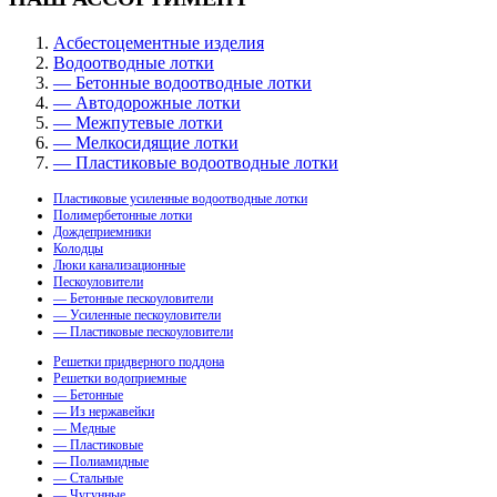
Асбестоцементные изделия
Водоотводные лотки
— Бетонные водоотводные лотки
— Автодорожные лотки
— Межпутевые лотки
— Мелкосидящие лотки
— Пластиковые водоотводные лотки
Пластиковые усиленные водоотводные лотки
Полимербетонные лотки
Дождеприемники
Колодцы
Люки канализационные
Пескоуловители
— Бетонные пескоуловители
— Усиленные пескоуловители
— Пластиковые пескоуловители
Решетки придверного поддона
Решетки водоприемные
— Бетонные
— Из нержавейки
— Медные
— Пластиковые
— Полиамидные
— Стальные
— Чугунные