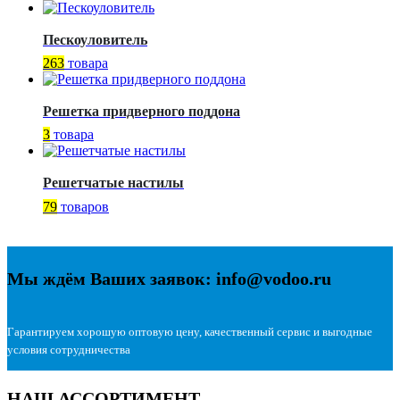
Пескоуловитель
263
товара
Решетка придверного поддона
3
товара
Решетчатые настилы
79
товаров
Мы ждём Ваших заявок: info@vodoo.ru
Гарантируем хорошую оптовую цену, качественный сервис и выгодные
условия сотрудничества
НАШ АССОРТИМЕНТ