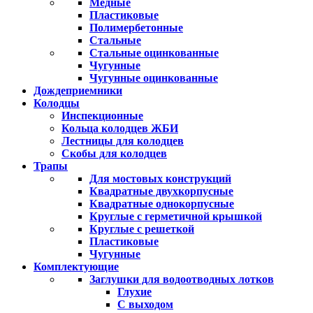
Медные
Пластиковые
Полимербетонные
Стальные
Стальные оцинкованные
Чугунные
Чугунные оцинкованные
Дождеприемники
Колодцы
Инспекционные
Кольца колодцев ЖБИ
Лестницы для колодцев
Скобы для колодцев
Трапы
Для мостовых конструкций
Квадратные двухкорпусные
Квадратные однокорпусные
Круглые с герметичной крышкой
Круглые с решеткой
Пластиковые
Чугунные
Комплектующие
Заглушки для водоотводных лотков
Глухие
С выходом