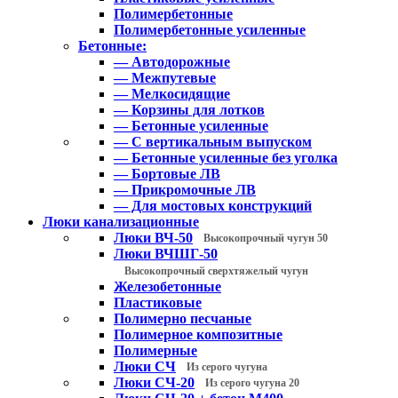
Полимербетонные
Полимербетонные усиленные
Бетонные:
— Автодорожные
— Межпутевые
— Мелкосидящие
— Корзины для лотков
— Бетонные усиленные
— С вертикальным выпуском
— Бетонные усиленные без уголка
— Бортовые ЛВ
— Прикромочные ЛВ
— Для мостовых конструкций
Люки канализационные
Люки ВЧ-50
Высокопрочный чугун 50
Люки ВЧШГ-50
Высокопрочный сверхтяжелый чугун
Железобетонные
Пластиковые
Полимерно песчаные
Полимерное композитные
Полимерные
Люки СЧ
Из серого чугуна
Люки СЧ-20
Из серого чугуна 20