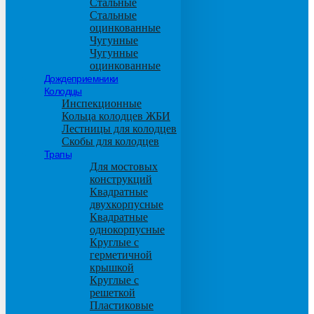
Стальные
Стальные
оцинкованные
Чугунные
Чугунные
оцинкованные
Дождеприемники
Колодцы
Инспекционные
Кольца колодцев ЖБИ
Лестницы для колодцев
Скобы для колодцев
Трапы
Для мостовых
конструкций
Квадратные
двухкорпусные
Квадратные
однокорпусные
Круглые с
герметичной
крышкой
Круглые с
решеткой
Пластиковые