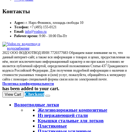
Контакты
Адрес:
г. Наро-Фоминск, площадь свободы 10
Телефон:
+7 (495) 155-0121
Email:
info@vodoo.ru
Рабочее время:
9:00 - 18:00 Пн-Пт
2022 ООО ВОДООТВОД ИНН 7720377683 Обращаем ваше внимание на то, что
данный интернет-сайт, а также вся информация о товарах и ценах, предоставленная на
нём, носит исключительно информационный характер и ни при каких условиях не
является публичной офертой, определяемой положениями Статьи 437 Гражданского
кодекса Российской Федерации. Для получения подробной информации о наличии и
стоимости указанных товаров и (или) услуг, пожалуйста, обращайтесь к менеджеру
сайта с помощью специальной формы связи или по электронной почте.
Политика конфиденциальности
has been added to your cart.
Checkout
View Cart
Водоотводные лотки
Железнодорожные композитные
Из нержавеющей стали
Крышки стальные для лотков
Пластиковые
Пластиковые усиленные