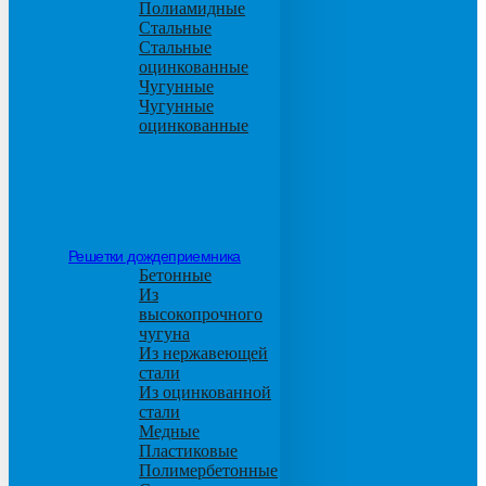
Полиамидные
Стальные
Стальные
оцинкованные
Чугунные
Чугунные
оцинкованные
Решетки дождеприемника
Бетонные
Из
высокопрочного
чугуна
Из нержавеющей
стали
Из оцинкованной
стали
Медные
Пластиковые
Полимербетонные