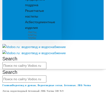
поддона
Решетчатые
настилы
Асбестоцементные
изделия
Листы,
плиты,
трубы
Search
Search
Главная
Водоотвод и дренаж
,
Водоотводные лотки
,
Бетонные
,
ЛВБ Norma
Лоток водоотводный бетонный ЛВБ Norma 500 №9
ЛОТОК ВОДООТВОДНЫЙ