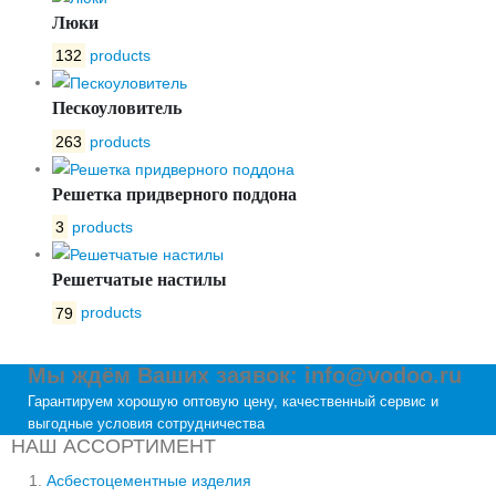
Люки
132
products
Пескоуловитель
263
products
Решетка придверного поддона
3
products
Решетчатые настилы
79
products
Мы ждём Ваших заявок: info@vodoo.ru
Гарантируем хорошую оптовую цену, качественный сервис и
выгодные условия сотрудничества
НАШ АССОРТИМЕНТ
Асбестоцементные изделия