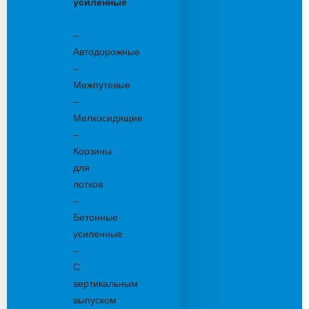
усиленные
Бетонные:
–
Автодорожные
–
Межпутевые
–
Мелкосидящие
–
Корзины
для
лотков
–
Бетонные
усиленные
–
С
вертикальным
выпуском