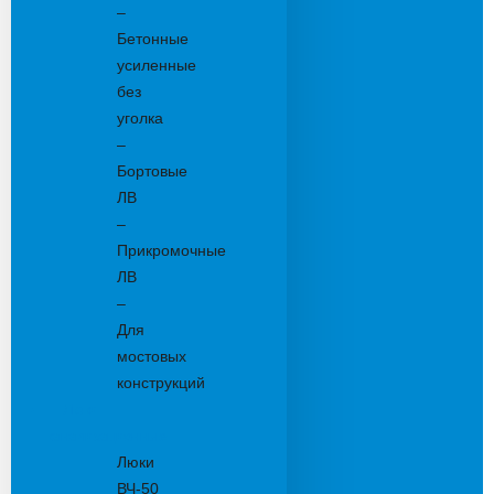
–
Бетонные
усиленные
без
уголка
–
Бортовые
ЛВ
–
Прикромочные
ЛВ
–
Для
мостовых
конструкций
Люки
канализационные
Люки
ВЧ-50