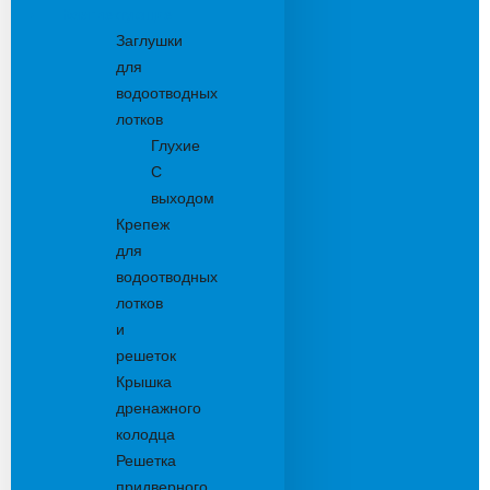
Комплектующие
Заглушки
для
водоотводных
лотков
Глухие
С
выходом
Крепеж
для
водоотводных
лотков
и
решеток
Крышка
дренажного
колодца
Решетка
придверного