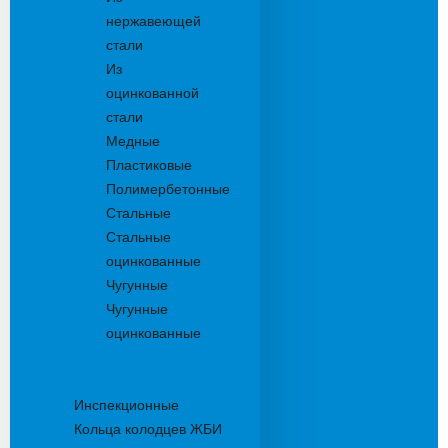
нержавеющей
стали
Из
оцинкованной
стали
Медные
Пластиковые
Полимербетонные
Стальные
Стальные
оцинкованные
Чугунные
Чугунные
оцинкованные
Дождеприемники
Колодцы
Инспекционные
Кольца колодцев ЖБИ