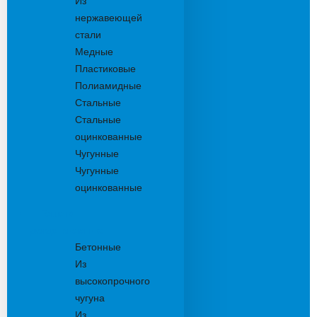
Из
нержавеющей
стали
Медные
Пластиковые
Полиамидные
Стальные
Стальные
оцинкованные
Чугунные
Чугунные
оцинкованные
Решетки
дождеприемника
Бетонные
Из
высокопрочного
чугуна
Из