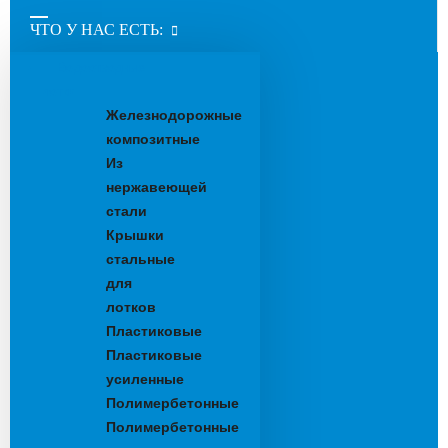
ЧТО У НАС ЕСТЬ:
Водоотводные
лотки
Железнодорожные
композитные
Из
нержавеющей
стали
Крышки
стальные
для
лотков
Пластиковые
Пластиковые
усиленные
Полимербетонные
Полимербетонные