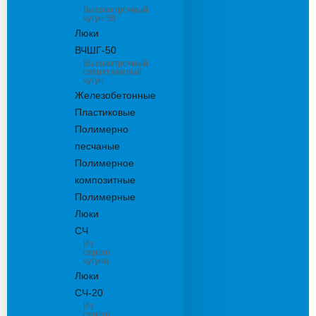
Высокопрочный
чугун 50
Люки
ВЧШГ-50
Высокопрочный
сверхтяжелый
чугун
Железобетонные
Пластиковые
Полимерно
песчаные
Полимерное
композитные
Полимерные
Люки
СЧ
Из
серого
чугуна
Люки
СЧ-20
Из
серого